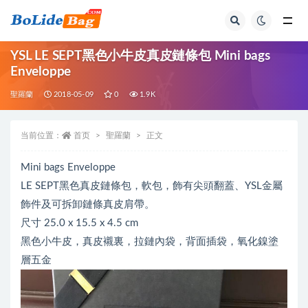
全部
YSL LE SEPT黑色小牛皮真皮鏈條包 Mini bags
Enveloppe
聖羅蘭
2018-05-09
0
1.9K
当前位置：
首页
聖羅蘭
正文
Mini bags Enveloppe
LE SEPT黑色真皮鏈條包，軟包，飾有尖頭翻蓋、YSL金屬
飾件及可拆卸鏈條真皮肩帶。
尺寸 25.0 x 15.5 x 4.5 cm
黑色小牛皮，真皮襯裏，拉鏈內袋，背面插袋，氧化鎳塗
層五金