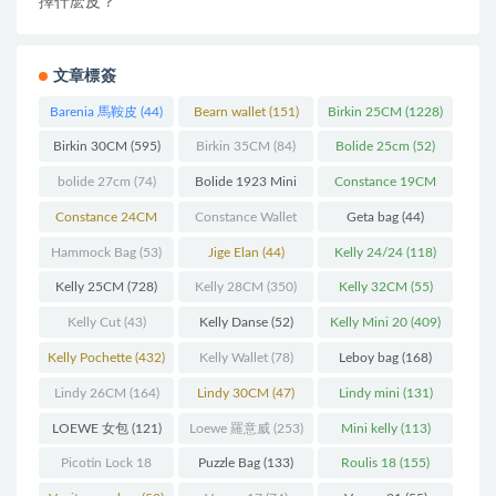
擇什麽皮？
文章標簽
Barenia 馬鞍皮
(44)
Bearn wallet
(151)
Birkin 25CM
(1228)
Birkin 30CM
(595)
Birkin 35CM
(84)
Bolide 25cm
(52)
bolide 27cm
(74)
Bolide 1923 Mini
Constance 19CM
(93)
(571)
Constance 24CM
Constance Wallet
Geta bag
(44)
(216)
(60)
Hammock Bag
(53)
Jige Elan
(44)
Kelly 24/24
(118)
Kelly 25CM
(728)
Kelly 28CM
(350)
Kelly 32CM
(55)
Kelly Cut
(43)
Kelly Danse
(52)
Kelly Mini 20
(409)
Kelly Pochette
(432)
Kelly Wallet
(78)
Leboy bag
(168)
Lindy 26CM
(164)
Lindy 30CM
(47)
Lindy mini
(131)
LOEWE 女包
(121)
Loewe 羅意威
(253)
Mini kelly
(113)
Picotin Lock 18
Puzzle Bag
(133)
Roulis 18
(155)
(202)