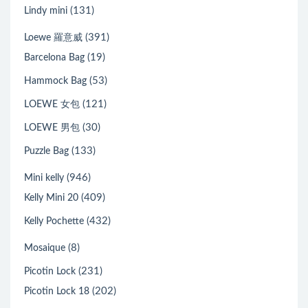
(131)
Lindy mini
(391)
Loewe 羅意威
(19)
Barcelona Bag
(53)
Hammock Bag
(121)
LOEWE 女包
(30)
LOEWE 男包
(133)
Puzzle Bag
(946)
Mini kelly
(409)
Kelly Mini 20
(432)
Kelly Pochette
(8)
Mosaique
(231)
Picotin Lock
(202)
Picotin Lock 18