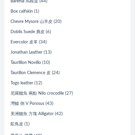
(44)
Barenia 馬鞍皮
(1)
Box calfskin
(20)
Chevre Mysore 山羊皮
(6)
Doblis Suede 麂皮
(34)
Evercolor 皮革
(13)
Jonathan Leather
(10)
Taurillion Novillo
(24)
Taurillon Clemence 皮
(12)
Togo leather
(27)
尼羅鱷魚 兩點 Nilo crocodile
(43)
灣鱷 倒 V Porosus
(42)
美洲鱷魚 方塊 Alligator
(1)
鴕鳥皮