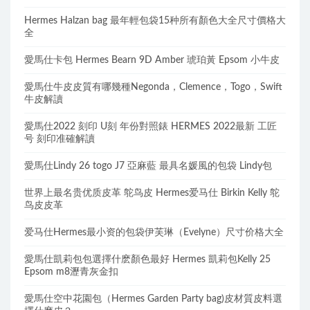
Hermes Halzan bag 最年輕包袋15种所有顏色大全尺寸價格大
全
愛馬仕卡包 Hermes Bearn 9D Amber 琥珀黃 Epsom 小牛皮
愛馬仕牛皮皮質有哪幾種Negonda，Clemence，Togo，Swift
牛皮解讀
愛馬仕2022 刻印 U刻 年份對照錶 HERMES 2022最新 工匠
号 刻印准確解讀
愛馬仕Lindy 26 togo J7 亞麻藍 最具名媛風的包袋 Lindy包
世界上最名贵优质皮革 鸵鸟皮 Hermes爱马仕 Birkin Kelly 鸵
鸟皮皮革
爱马仕Hermes最小资的包袋伊芙琳（Evelyne）尺寸价格大全
愛馬仕凱莉包包選擇什麽顏色最好 Hermes 凱莉包Kelly 25
Epsom m8瀝青灰金扣
愛馬仕空中花園包（Hermes Garden Party bag)皮材質皮料選