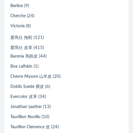
(9)
Berline
(24)
Cherche
(8)
Victoria
(121)
愛馬仕 拖鞋
(415)
愛馬仕 皮革
(44)
Barenia 馬鞍皮
(1)
Box calfskin
(20)
Chevre Mysore 山羊皮
(6)
Doblis Suede 麂皮
(34)
Evercolor 皮革
(13)
Jonathan Leather
(10)
Taurillion Novillo
(24)
Taurillon Clemence 皮