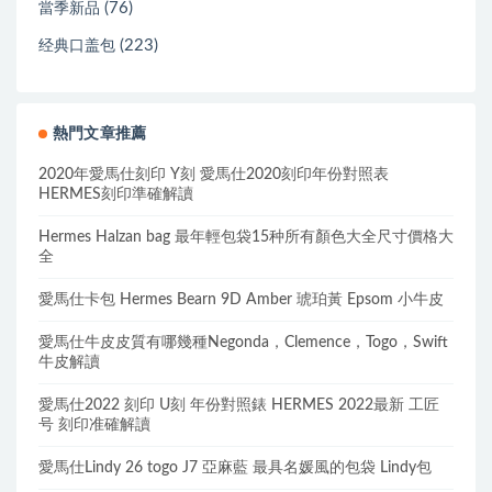
(76)
當季新品
(223)
经典口盖包
熱門文章推薦
2020年愛馬仕刻印 Y刻 愛馬仕2020刻印年份對照表
HERMES刻印準確解讀
Hermes Halzan bag 最年輕包袋15种所有顏色大全尺寸價格大
全
愛馬仕卡包 Hermes Bearn 9D Amber 琥珀黃 Epsom 小牛皮
愛馬仕牛皮皮質有哪幾種Negonda，Clemence，Togo，Swift
牛皮解讀
愛馬仕2022 刻印 U刻 年份對照錶 HERMES 2022最新 工匠
号 刻印准確解讀
愛馬仕Lindy 26 togo J7 亞麻藍 最具名媛風的包袋 Lindy包