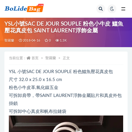
全部
YSL小號SAC DE JOUR SOUPLE 粉色小牛皮 鱷魚
壓花真皮包 SAINT LAURENT浮飾金屬
聖羅蘭
2018-04-16
0
1.3K
当前位置：
首页
聖羅蘭
正文
YSL 小號SAC DE JOUR SOUPLE 粉色鱷魚壓花真皮包
尺寸 32.0 x 25.0 x 16.5 cm
粉色小牛皮革,氧化鎳五金
可拆卸肩帶，帶SAINT LAURENT浮飾金屬貼片和真皮外包
掛鎖
可拆卸中心真皮和帆布拉鏈袋