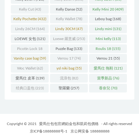
Kelly Cut
(43)
Kelly Danse
(52)
Kelly Mini 20
(409)
Kelly Pochette
(432)
Kelly Wallet
(78)
Leboy bag
(168)
Lindy 26CM
(164)
Lindy 30CM
(47)
Lindy mini
(131)
LOEWE 女包
(121)
Loewe 羅意威
(253)
Mini kelly
(113)
Picotin Lock 18
Puzzle Bag
(133)
Roulis 18
(155)
(202)
Vanity case bag
(59)
Verrou 17
(74)
Verrou 21
(55)
Woc Wallet
(62)
ysl niki bag
(55)
愛馬仕 拖鞋
(121)
愛馬仕 皮革
(139)
流浪包
(82)
當季新品
(76)
经典口盖包
(223)
聖羅蘭
(257)
香奈兒
(70)
Copyright © 2021
愛馬仕包包官網鉑金包和凱莉包價格
- All rights reserved
京ICP备18888888号-1
京公网安备 188888888