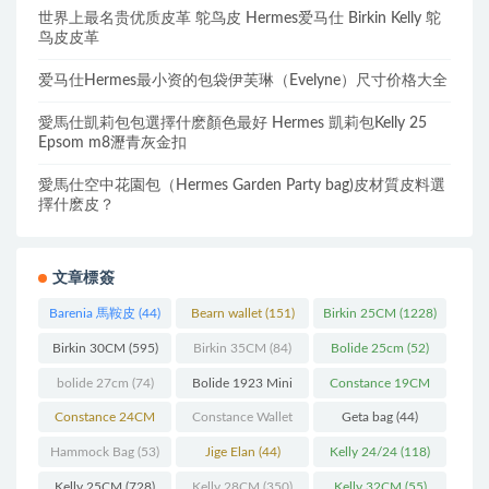
世界上最名贵优质皮革 鸵鸟皮 Hermes爱马仕 Birkin Kelly 鸵
鸟皮皮革
爱马仕Hermes最小资的包袋伊芙琳（Evelyne）尺寸价格大全
愛馬仕凱莉包包選擇什麽顏色最好 Hermes 凱莉包Kelly 25
Epsom m8瀝青灰金扣
愛馬仕空中花園包（Hermes Garden Party bag)皮材質皮料選
擇什麽皮？
文章標簽
Barenia 馬鞍皮
(44)
Bearn wallet
(151)
Birkin 25CM
(1228)
Birkin 30CM
(595)
Birkin 35CM
(84)
Bolide 25cm
(52)
bolide 27cm
(74)
Bolide 1923 Mini
Constance 19CM
(93)
(571)
Constance 24CM
Constance Wallet
Geta bag
(44)
(216)
(60)
Hammock Bag
(53)
Jige Elan
(44)
Kelly 24/24
(118)
Kelly 25CM
(728)
Kelly 28CM
(350)
Kelly 32CM
(55)