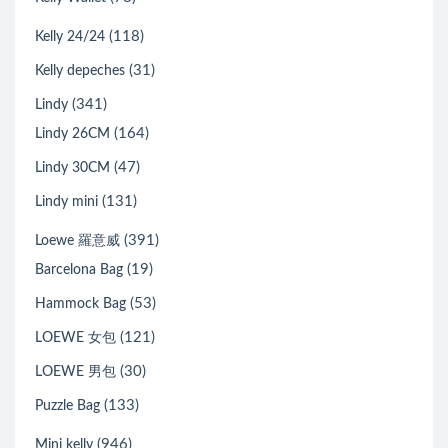
(118)
Kelly 24/24
(31)
Kelly depeches
(341)
Lindy
(164)
Lindy 26CM
(47)
Lindy 30CM
(131)
Lindy mini
(391)
Loewe 羅意威
(19)
Barcelona Bag
(53)
Hammock Bag
(121)
LOEWE 女包
(30)
LOEWE 男包
(133)
Puzzle Bag
(946)
Mini kelly