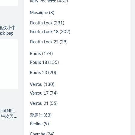
(432)
Kelly Pochette
(8)
Mosaique
(231)
Picotin Lock
皺紋小牛
(202)
Picotin Lock 18
ck bag
(29)
Picotin Lock 22
(174)
Roulis
(155)
Roulis 18
(20)
Roulis 23
(130)
Verrou
(74)
Verrou 17
(55)
Verrou 21
ANEL
(63)
愛馬仕
小牛皮與
(9)
Berline
(24)
Cherche