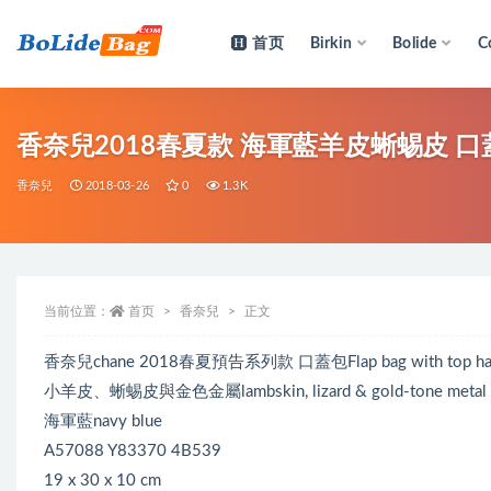
首页
Birkin
Bolide
C
全部
香奈兒2018春夏款 海軍藍羊皮蜥蜴皮 口蓋包Flap
香奈兒
2018-03-26
0
1.3K
当前位置：
首页
香奈兒
正文
香奈兒chane 2018春夏預告系列款 口蓋包Flap bag with top ha
小羊皮、蜥蜴皮與金色金屬lambskin, lizard & gold-tone metal
海軍藍navy blue
A57088 Y83370 4B539
19 x 30 x 10 cm