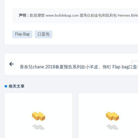
声明：
歡迎瀏覽 www.bolidebag.com 愛馬仕鉑金包和凱莉包 Hermes B
Flap Bag
口盖包
上一
香奈兒chane 2018春夏预告系列款小羊皮、饰钉 Flap bag口
相关文章