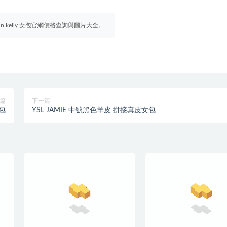
irkin kelly 女包官網價格查詢與圖片大全。
篇
下一篇
盖包
YSL JAMIE 中號黑色羊皮 拼接真皮女包