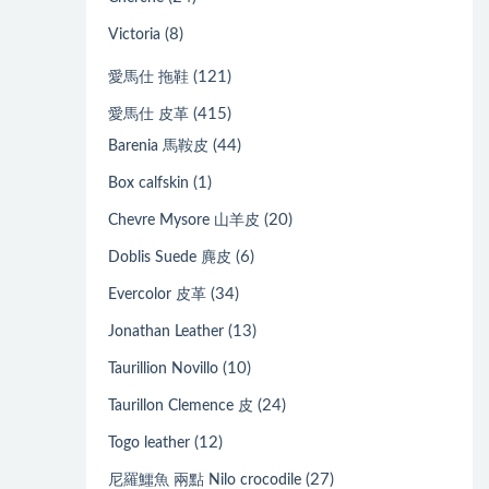
(8)
Victoria
(121)
愛馬仕 拖鞋
(415)
愛馬仕 皮革
(44)
Barenia 馬鞍皮
(1)
Box calfskin
(20)
Chevre Mysore 山羊皮
(6)
Doblis Suede 麂皮
(34)
Evercolor 皮革
(13)
Jonathan Leather
(10)
Taurillion Novillo
(24)
Taurillon Clemence 皮
(12)
Togo leather
(27)
尼羅鱷魚 兩點 Nilo crocodile