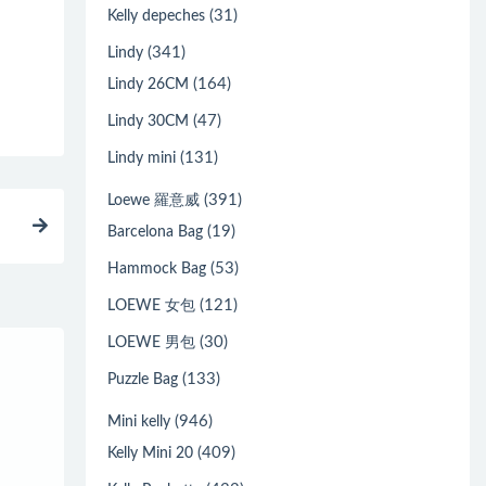
(31)
Kelly depeches
(341)
Lindy
(164)
Lindy 26CM
(47)
Lindy 30CM
(131)
Lindy mini
(391)
Loewe 羅意威
(19)
Barcelona Bag
(53)
Hammock Bag
(121)
LOEWE 女包
(30)
LOEWE 男包
(133)
Puzzle Bag
(946)
Mini kelly
(409)
Kelly Mini 20