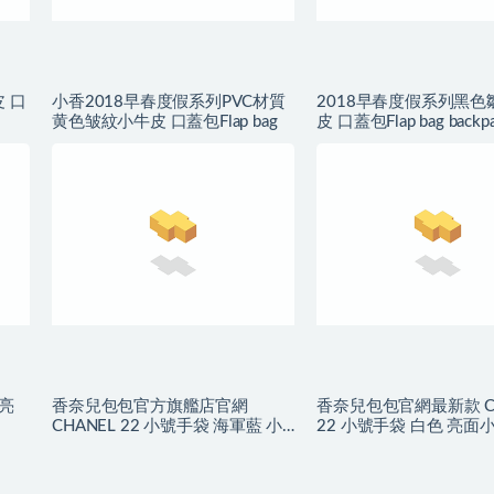
 口
小香2018早春度假系列PVC材質
2018早春度假系列黑色
黄色皱紋小牛皮 口蓋包Flap bag
皮 口蓋包Flap bag backpa
 亮
香奈兒包包官方旗艦店官網
香奈兒包包官網最新款 CH
CHANEL 22 小號手袋 海軍藍 小
22 小號手袋 白色 亮面
牛皮與藍色金屬
金色金屬