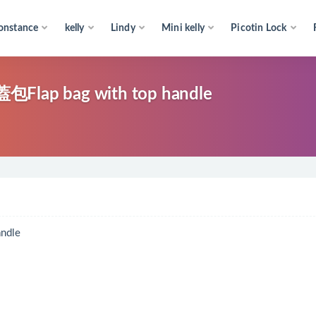
onstance
kelly
Lindy
Mini kelly
Picotin Lock
 bag with top handle
ndle