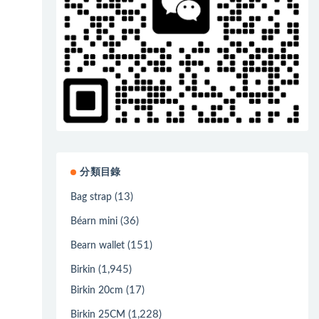
分類目錄
(13)
Bag strap
(36)
Béarn mini
(151)
Bearn wallet
(1,945)
Birkin
(17)
Birkin 20cm
(1,228)
Birkin 25CM