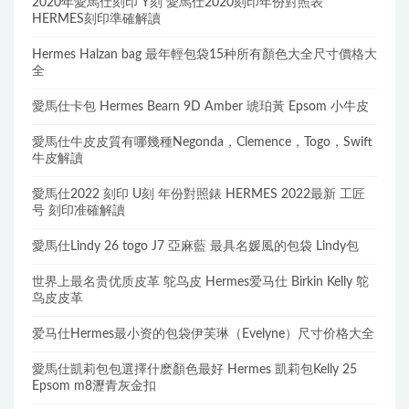
2020年愛馬仕刻印 Y刻 愛馬仕2020刻印年份對照表
HERMES刻印準確解讀
Hermes Halzan bag 最年輕包袋15种所有顏色大全尺寸價格大
全
愛馬仕卡包 Hermes Bearn 9D Amber 琥珀黃 Epsom 小牛皮
愛馬仕牛皮皮質有哪幾種Negonda，Clemence，Togo，Swift
牛皮解讀
愛馬仕2022 刻印 U刻 年份對照錶 HERMES 2022最新 工匠
号 刻印准確解讀
愛馬仕Lindy 26 togo J7 亞麻藍 最具名媛風的包袋 Lindy包
世界上最名贵优质皮革 鸵鸟皮 Hermes爱马仕 Birkin Kelly 鸵
鸟皮皮革
爱马仕Hermes最小资的包袋伊芙琳（Evelyne）尺寸价格大全
愛馬仕凱莉包包選擇什麽顏色最好 Hermes 凱莉包Kelly 25
Epsom m8瀝青灰金扣