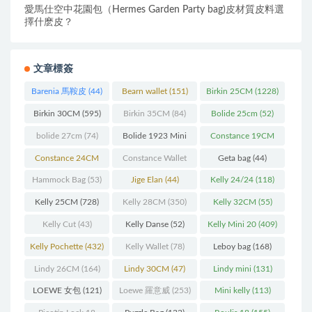
愛馬仕空中花園包（Hermes Garden Party bag)皮材質皮料選
擇什麽皮？
文章標簽
Barenia 馬鞍皮
(44)
Bearn wallet
(151)
Birkin 25CM
(1228)
Birkin 30CM
(595)
Birkin 35CM
(84)
Bolide 25cm
(52)
bolide 27cm
(74)
Bolide 1923 Mini
Constance 19CM
(93)
(571)
Constance 24CM
Constance Wallet
Geta bag
(44)
(216)
(60)
Hammock Bag
(53)
Jige Elan
(44)
Kelly 24/24
(118)
Kelly 25CM
(728)
Kelly 28CM
(350)
Kelly 32CM
(55)
Kelly Cut
(43)
Kelly Danse
(52)
Kelly Mini 20
(409)
Kelly Pochette
(432)
Kelly Wallet
(78)
Leboy bag
(168)
Lindy 26CM
(164)
Lindy 30CM
(47)
Lindy mini
(131)
LOEWE 女包
(121)
Loewe 羅意威
(253)
Mini kelly
(113)