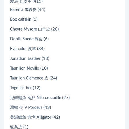
(415)
愛馬仕 皮革
(44)
Barenia 馬鞍皮
(1)
Box calfskin
(20)
Chevre Mysore 山羊皮
(6)
Doblis Suede 麂皮
(34)
Evercolor 皮革
(13)
Jonathan Leather
(10)
Taurillion Novillo
(24)
Taurillon Clemence 皮
(12)
Togo leather
(27)
尼羅鱷魚 兩點 Nilo crocodile
(43)
灣鱷 倒 V Porosus
(42)
美洲鱷魚 方塊 Alligator
(1)
鴕鳥皮