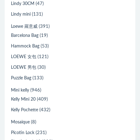
(47)
Lindy 30CM
(131)
Lindy mini
(391)
Loewe 羅意威
(19)
Barcelona Bag
(53)
Hammock Bag
(121)
LOEWE 女包
(30)
LOEWE 男包
(133)
Puzzle Bag
(946)
Mini kelly
(409)
Kelly Mini 20
(432)
Kelly Pochette
(8)
Mosaique
(231)
Picotin Lock