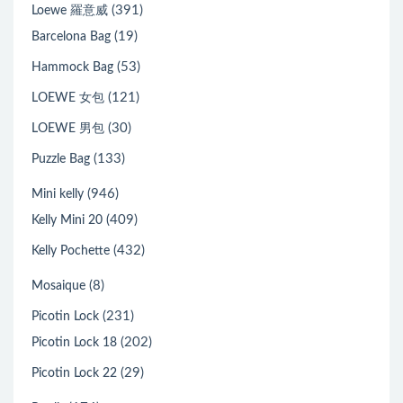
(391)
Loewe 羅意威
(19)
Barcelona Bag
(53)
Hammock Bag
(121)
LOEWE 女包
(30)
LOEWE 男包
(133)
Puzzle Bag
(946)
Mini kelly
(409)
Kelly Mini 20
(432)
Kelly Pochette
(8)
Mosaique
(231)
Picotin Lock
(202)
Picotin Lock 18
(29)
Picotin Lock 22