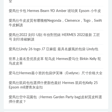
全
愛馬仕卡包 Hermes Bearn 9D Amber 琥珀黃 Epsom 小牛皮
愛馬仕牛皮皮質有哪幾種Negonda，Clemence，Togo，Swift
牛皮解讀
愛馬仕2022 刻印 U刻 年份對照錶 HERMES 2022最新 工匠
号 刻印准確解讀
愛馬仕Lindy 26 togo J7 亞麻藍 最具名媛風的包袋 Lindy包
世界上最名贵优质皮革 鸵鸟皮 Hermes爱马仕 Birkin Kelly 鸵
鸟皮皮革
爱马仕Hermes最小资的包袋伊芙琳（Evelyne）尺寸价格大全
愛馬仕凱莉包包選擇什麽顏色最好 Hermes 凱莉包Kelly 25
Epsom m8瀝青灰金扣
愛馬仕空中花園包（Hermes Garden Party bag)皮材質皮料選
擇什麽皮？