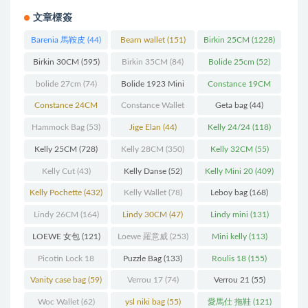
文章標簽
Barenia 馬鞍皮
(44)
Bearn wallet
(151)
Birkin 25CM
(1228)
Birkin 30CM
(595)
Birkin 35CM
(84)
Bolide 25cm
(52)
bolide 27cm
(74)
Bolide 1923 Mini
Constance 19CM
(93)
(571)
Constance 24CM
Constance Wallet
Geta bag
(44)
(216)
(60)
Hammock Bag
(53)
Jige Elan
(44)
Kelly 24/24
(118)
Kelly 25CM
(728)
Kelly 28CM
(350)
Kelly 32CM
(55)
Kelly Cut
(43)
Kelly Danse
(52)
Kelly Mini 20
(409)
Kelly Pochette
(432)
Kelly Wallet
(78)
Leboy bag
(168)
Lindy 26CM
(164)
Lindy 30CM
(47)
Lindy mini
(131)
LOEWE 女包
(121)
Loewe 羅意威
(253)
Mini kelly
(113)
Picotin Lock 18
Puzzle Bag
(133)
Roulis 18
(155)
(202)
Vanity case bag
(59)
Verrou 17
(74)
Verrou 21
(55)
Woc Wallet
(62)
ysl niki bag
(55)
愛馬仕 拖鞋
(121)