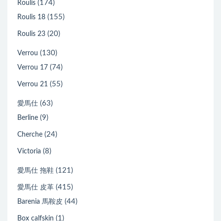
(174)
Roulis
(155)
Roulis 18
(20)
Roulis 23
(130)
Verrou
(74)
Verrou 17
(55)
Verrou 21
(63)
愛馬仕
(9)
Berline
(24)
Cherche
(8)
Victoria
(121)
愛馬仕 拖鞋
(415)
愛馬仕 皮革
(44)
Barenia 馬鞍皮
(1)
Box calfskin