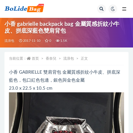
全部
小香 gabrielle backpack bag 金屬質感折紋小牛
皮、拼底深藍色雙肩背包
流浪包
2017-11-10
0
1.5K
当前位置：
首页
香奈兒
流浪包
正文
小香 GABRIELLE 雙肩背包 金屬質感折紋小牛皮、拼底深
藍色，包口紅色包邊，銀色與金色金屬
23.0 x 22.5 x 10.5 cm