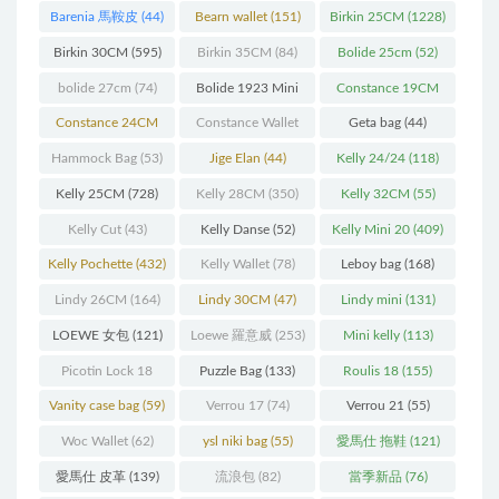
Barenia 馬鞍皮
(44)
Bearn wallet
(151)
Birkin 25CM
(1228)
Birkin 30CM
(595)
Birkin 35CM
(84)
Bolide 25cm
(52)
bolide 27cm
(74)
Bolide 1923 Mini
Constance 19CM
(93)
(571)
Constance 24CM
Constance Wallet
Geta bag
(44)
(216)
(60)
Hammock Bag
(53)
Jige Elan
(44)
Kelly 24/24
(118)
Kelly 25CM
(728)
Kelly 28CM
(350)
Kelly 32CM
(55)
Kelly Cut
(43)
Kelly Danse
(52)
Kelly Mini 20
(409)
Kelly Pochette
(432)
Kelly Wallet
(78)
Leboy bag
(168)
Lindy 26CM
(164)
Lindy 30CM
(47)
Lindy mini
(131)
LOEWE 女包
(121)
Loewe 羅意威
(253)
Mini kelly
(113)
Picotin Lock 18
Puzzle Bag
(133)
Roulis 18
(155)
(202)
Vanity case bag
(59)
Verrou 17
(74)
Verrou 21
(55)
Woc Wallet
(62)
ysl niki bag
(55)
愛馬仕 拖鞋
(121)
愛馬仕 皮革
(139)
流浪包
(82)
當季新品
(76)