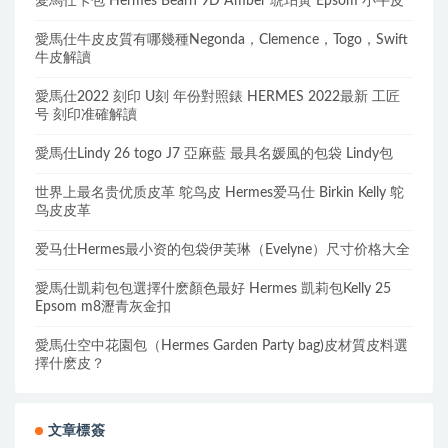
愛馬仕卡包 Hermes Bearn 9D Amber 琥珀黃 Epsom 小牛皮
愛馬仕牛皮皮質有哪幾種Negonda，Clemence，Togo，Swift
牛皮解讀
愛馬仕2022 刻印 U刻 年份對照錶 HERMES 2022最新 工匠
号 刻印准確解讀
愛馬仕Lindy 26 togo J7 亞麻藍 最具名媛風的包袋 Lindy包
世界上最名贵优质皮革 鸵鸟皮 Hermes爱马仕 Birkin Kelly 鸵
鸟皮皮革
爱马仕Hermes最小资的包袋伊芙琳（Evelyne）尺寸价格大全
愛馬仕凱莉包包選擇什麽顏色最好 Hermes 凱莉包Kelly 25
Epsom m8瀝青灰金扣
愛馬仕空中花園包（Hermes Garden Party bag)皮材質皮料選
擇什麽皮？
文章標簽