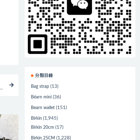
分類目錄
(13)
Bag strap
色雙
(36)
Béarn mini
(151)
Bearn wallet
(1,945)
Birkin
(17)
Birkin 20cm
(1,228)
Birkin 25CM