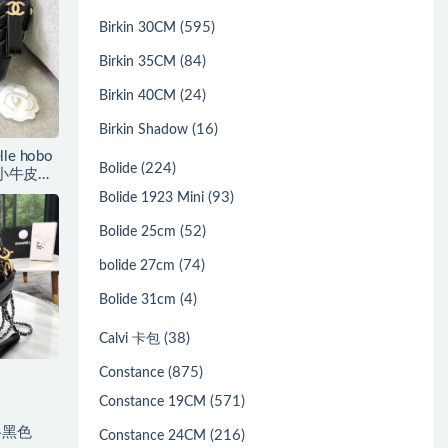
(595)
Birkin 30CM
(84)
Birkin 35CM
(24)
Birkin 40CM
(16)
Birkin Shadow
e hobo
(224)
Bolide
古小牛皮、
(93)
Bolide 1923 Mini
(52)
Bolide 25cm
(74)
bolide 27cm
(4)
Bolide 31cm
(38)
Calvi 卡包
(875)
Constance
(571)
Constance 19CM
格黑色
(216)
Constance 24CM