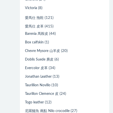
(8)
Victoria
(121)
愛馬仕 拖鞋
(415)
愛馬仕 皮革
(44)
Barenia 馬鞍皮
(1)
Box calfskin
(20)
Chevre Mysore 山羊皮
(6)
Doblis Suede 麂皮
(34)
Evercolor 皮革
(13)
Jonathan Leather
(10)
Taurillion Novillo
(24)
Taurillon Clemence 皮
(12)
Togo leather
(27)
尼羅鱷魚 兩點 Nilo crocodile