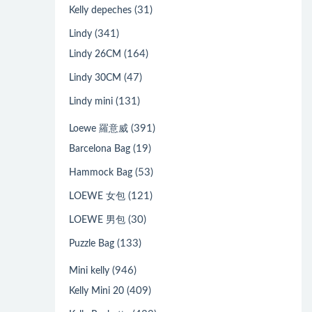
(31)
Kelly depeches
(341)
Lindy
(164)
Lindy 26CM
(47)
Lindy 30CM
(131)
Lindy mini
(391)
Loewe 羅意威
(19)
Barcelona Bag
(53)
Hammock Bag
(121)
LOEWE 女包
(30)
LOEWE 男包
(133)
Puzzle Bag
(946)
Mini kelly
(409)
Kelly Mini 20