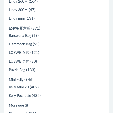
(164)
Lindy 26CM
(47)
Lindy 30CM
(131)
Lindy mini
(391)
Loewe 羅意威
(19)
Barcelona Bag
(53)
Hammock Bag
(121)
LOEWE 女包
(30)
LOEWE 男包
(133)
Puzzle Bag
(946)
Mini kelly
(409)
Kelly Mini 20
(432)
Kelly Pochette
(8)
Mosaique