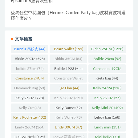
Epsom m8瀝青灰金扣
愛馬仕空中花園包（Hermes Garden Party bag)皮材質皮料選
擇什麽皮？
文章標簽
Barenia 馬鞍皮
(44)
Bearn wallet
(151)
Birkin 25CM
(1228)
Birkin 30CM
(595)
Birkin 35CM
(84)
Bolide 25cm
(52)
bolide 27cm
(74)
Bolide 1923 Mini
Constance 19CM
(93)
(571)
Constance 24CM
Constance Wallet
Geta bag
(44)
(216)
(60)
Hammock Bag
(53)
Jige Elan
(44)
Kelly 24/24
(118)
Kelly 25CM
(728)
Kelly 28CM
(350)
Kelly 32CM
(55)
Kelly Cut
(43)
Kelly Danse
(52)
Kelly Mini 20
(409)
Kelly Pochette
(432)
Kelly Wallet
(78)
Leboy bag
(168)
Lindy 26CM
(164)
Lindy 30CM
(47)
Lindy mini
(131)
LOEWE 女包
(121)
Loewe 羅意威
(253)
Mini kelly
(113)