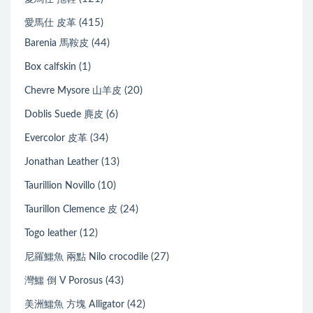
(415)
愛馬仕 皮革
(44)
Barenia 馬鞍皮
(1)
Box calfskin
(20)
Chevre Mysore 山羊皮
(6)
Doblis Suede 麂皮
(34)
Evercolor 皮革
(13)
Jonathan Leather
(10)
Taurillion Novillo
(24)
Taurillon Clemence 皮
(12)
Togo leather
(27)
尼羅鱷魚 兩點 Nilo crocodile
(43)
灣鱷 倒 V Porosus
(42)
美洲鱷魚 方塊 Alligator