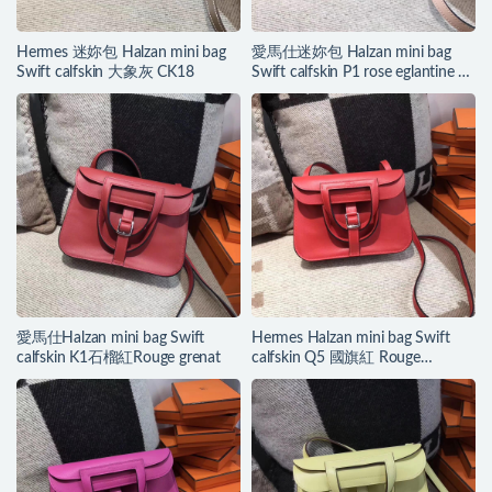
Hermes 迷妳包 Halzan mini bag
愛馬仕迷妳包 Halzan mini bag
Swift calfskin 大象灰 CK18
Swift calfskin P1 rose eglantine 月
季花粉
愛馬仕Halzan mini bag Swift
Hermes Halzan mini bag Swift
calfskin K1石榴紅Rouge grenat
calfskin Q5 國旗紅 Rouge
casaque