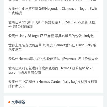
愛馬仕牛皮皮質有哪幾種Negonda，Clemence，Togo，Swift
牛皮解讀
愛馬仕2022 刻印 U刻 年份對照錶 HERMES 2022最新 工匠
号 刻印准確解讀
愛馬仕Lindy 26 togo J7 亞麻藍 最具名媛風的包袋 Lindy包
世界上最名贵优质皮革 鸵鸟皮 Hermes爱马仕 Birkin Kelly 鸵
鸟皮皮革
爱马仕Hermes最小资的包袋伊芙琳（Evelyne）尺寸价格大全
愛馬仕凱莉包包選擇什麽顏色最好 Hermes 凱莉包Kelly 25
Epsom m8瀝青灰金扣
愛馬仕空中花園包（Hermes Garden Party bag)皮材質皮料選
擇什麽皮？
文章標簽