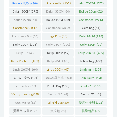
Barenia 馬鞍皮
(44)
Bearn wallet
(151)
Birkin 25CM
(1228)
Birkin 30CM
(595)
Birkin 35CM
(84)
Bolide 25cm
(52)
bolide 27cm
(74)
Bolide 1923 Mini
Constance 19CM
(93)
(571)
Constance 24CM
Constance Wallet
Geta bag
(44)
(216)
(60)
Hammock Bag
(53)
Jige Elan
(44)
Kelly 24/24
(118)
Kelly 25CM
(728)
Kelly 28CM
(350)
Kelly 32CM
(55)
Kelly Cut
(43)
Kelly Danse
(52)
Kelly Mini 20
(409)
Kelly Pochette
(432)
Kelly Wallet
(78)
Leboy bag
(168)
Lindy 26CM
(164)
Lindy 30CM
(47)
Lindy mini
(131)
LOEWE 女包
(121)
Loewe 羅意威
(253)
Mini kelly
(113)
Picotin Lock 18
Puzzle Bag
(133)
Roulis 18
(155)
(202)
Vanity case bag
(59)
Verrou 17
(74)
Verrou 21
(55)
Woc Wallet
(62)
ysl niki bag
(55)
愛馬仕 拖鞋
(121)
愛馬仕 皮革
(139)
流浪包
(82)
當季新品
(76)