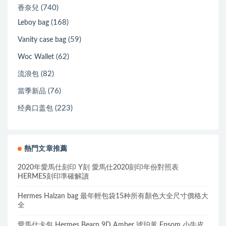
(740)
香奈兒
(168)
Leboy bag
(59)
Vanity case bag
(62)
Woc Wallet
(82)
流浪包
(76)
當季新品
(223)
经典口盖包
熱門文章推薦
2020年愛馬仕刻印 Y刻 愛馬仕2020刻印年份對照表
HERMES刻印準確解讀
Hermes Halzan bag 最年輕包袋15种所有顏色大全尺寸價格大
全
愛馬仕卡包 Hermes Bearn 9D Amber 琥珀黃 Epsom 小牛皮