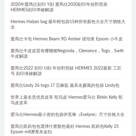
2020年愛馬仕刻印 Y刻 愛馬仕2020刻印年份對照表
HERMES刻印準確解讀
Hermes Halzan bag 最年輕包袋15种所有顏色大全尺寸價格大
全
愛馬仕卡包 Hermes Bearn 9D Amber 琥珀黃 Epsom 小牛皮
愛馬仕牛皮皮質有哪幾種Negonda，Clemence，Togo，Swift
牛皮解讀
愛馬仕2022 刻印 U刻 年份對照錶 HERMES 2022最新 工匠
号 刻印准確解讀
愛馬仕Lindy 26 togo J7 亞麻藍 最具名媛風的包袋 Lindy包
世界上最名贵优质皮革 鸵鸟皮 Hermes爱马仕 Birkin Kelly 鸵
鸟皮皮革
爱马仕Hermes最小资的包袋伊芙琳（Evelyne）尺寸价格大全
愛馬仕凱莉包包選擇什麽顏色最好 Hermes 凱莉包Kelly 25
Epsom m8瀝青灰金扣