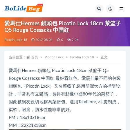
全部
愛馬仕Hermes 鎖頭包 Picotin Lock 18cm 菜篮子
Q5 Rouge Cossacks 中国红
Picotin Lock 18
2017-08-04
0
2.0K
当前位置：
首页
Picotin Lock
Picotin Lock 18
正文
愛馬仕Hermes 鎖頭包 Picotin Lock 18cm 菜篮子 Q5
Rouge Cossacks 中国红 最好看红色。愛馬仕最不同的包袋
鎖頭包（Picotin Lock）又名菜籃子,采用簡潔大方的桶型設
計，非常具有立體感，長得有點像中國80年代的菜籃子，
因此被網友親切地稱為菜籃包。選用Taurillon小牛皮制成，
柔軟，耐磨，防水性能非常的好。
PM：18x13x18cm
MM：22x21x18cm