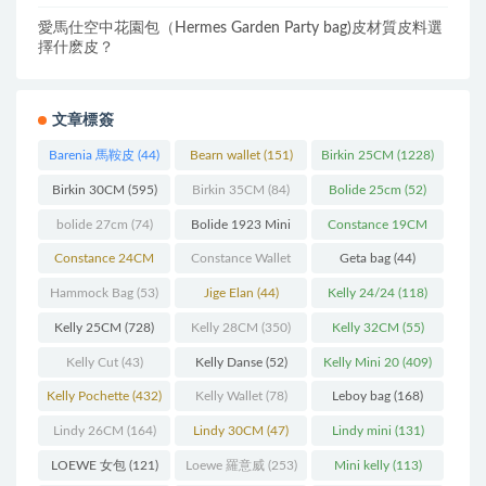
愛馬仕空中花園包（Hermes Garden Party bag)皮材質皮料選
擇什麽皮？
文章標簽
Barenia 馬鞍皮
(44)
Bearn wallet
(151)
Birkin 25CM
(1228)
Birkin 30CM
(595)
Birkin 35CM
(84)
Bolide 25cm
(52)
bolide 27cm
(74)
Bolide 1923 Mini
Constance 19CM
(93)
(571)
Constance 24CM
Constance Wallet
Geta bag
(44)
(216)
(60)
Hammock Bag
(53)
Jige Elan
(44)
Kelly 24/24
(118)
Kelly 25CM
(728)
Kelly 28CM
(350)
Kelly 32CM
(55)
Kelly Cut
(43)
Kelly Danse
(52)
Kelly Mini 20
(409)
Kelly Pochette
(432)
Kelly Wallet
(78)
Leboy bag
(168)
Lindy 26CM
(164)
Lindy 30CM
(47)
Lindy mini
(131)
LOEWE 女包
(121)
Loewe 羅意威
(253)
Mini kelly
(113)