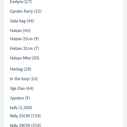
(27)
Evelyne
(32)
Garden Party
(44)
Geta bag
(46)
Halzan
(9)
Halzan 25cm
(7)
Halzan 31cm
(30)
Halzan Mini
(28)
Herbag
(16)
In the-loop
(44)
Jige Elan
(9)
Jypsiere
(1,380)
kelly
(728)
Kelly 25CM
(350)
Kelly 28CM