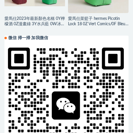
愛馬仕2023年最新顏色名稱 0Y檸
愛馬仕菜籃子 hermes Picotin
檬酒 0Z漫畫綠 3Y水兵藍 0W冰
Lock 18 0Z Vert Comics/0F Bleu
晶灰
frida Clemence
微信 掃一掃 加我微信