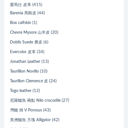
(415)
愛馬仕 皮革
(44)
Barenia 馬鞍皮
(1)
Box calfskin
(20)
Chevre Mysore 山羊皮
(6)
Doblis Suede 麂皮
(34)
Evercolor 皮革
(13)
Jonathan Leather
(10)
Taurillion Novillo
(24)
Taurillon Clemence 皮
(12)
Togo leather
(27)
尼羅鱷魚 兩點 Nilo crocodile
(43)
灣鱷 倒 V Porosus
(42)
美洲鱷魚 方塊 Alligator