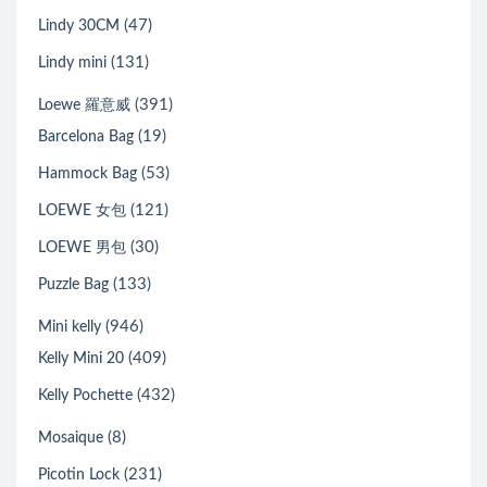
(47)
Lindy 30CM
(131)
Lindy mini
(391)
Loewe 羅意威
(19)
Barcelona Bag
(53)
Hammock Bag
(121)
LOEWE 女包
(30)
LOEWE 男包
(133)
Puzzle Bag
(946)
Mini kelly
(409)
Kelly Mini 20
(432)
Kelly Pochette
(8)
Mosaique
(231)
Picotin Lock