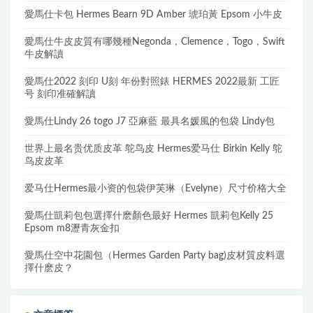
愛馬仕卡包 Hermes Bearn 9D Amber 琥珀黃 Epsom 小牛皮
愛馬仕牛皮皮質有哪幾種Negonda，Clemence，Togo，Swift
牛皮解讀
愛馬仕2022 刻印 U刻 年份對照錶 HERMES 2022最新 工匠
号 刻印准確解讀
愛馬仕Lindy 26 togo J7 亞麻藍 最具名媛風的包袋 Lindy包
世界上最名贵优质皮革 鸵鸟皮 Hermes爱马仕 Birkin Kelly 鸵
鸟皮皮革
爱马仕Hermes最小资的包袋伊芙琳（Evelyne）尺寸价格大全
愛馬仕凱莉包包選擇什麽顏色最好 Hermes 凱莉包Kelly 25
Epsom m8瀝青灰金扣
愛馬仕空中花園包（Hermes Garden Party bag)皮材質皮料選
擇什麽皮？