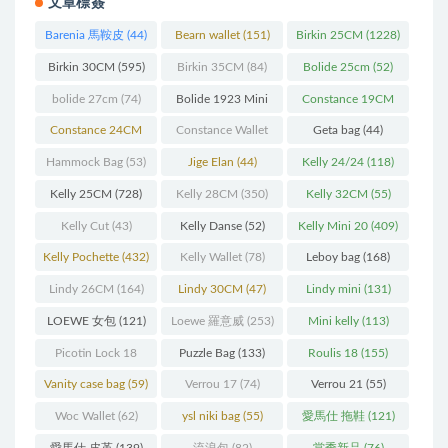
文章標簽
Barenia 馬鞍皮
(44)
Bearn wallet
(151)
Birkin 25CM
(1228)
Birkin 30CM
(595)
Birkin 35CM
(84)
Bolide 25cm
(52)
bolide 27cm
(74)
Bolide 1923 Mini
Constance 19CM
(93)
(571)
Constance 24CM
Constance Wallet
Geta bag
(44)
(216)
(60)
Hammock Bag
(53)
Jige Elan
(44)
Kelly 24/24
(118)
Kelly 25CM
(728)
Kelly 28CM
(350)
Kelly 32CM
(55)
Kelly Cut
(43)
Kelly Danse
(52)
Kelly Mini 20
(409)
Kelly Pochette
(432)
Kelly Wallet
(78)
Leboy bag
(168)
Lindy 26CM
(164)
Lindy 30CM
(47)
Lindy mini
(131)
LOEWE 女包
(121)
Loewe 羅意威
(253)
Mini kelly
(113)
Picotin Lock 18
Puzzle Bag
(133)
Roulis 18
(155)
(202)
Vanity case bag
(59)
Verrou 17
(74)
Verrou 21
(55)
Woc Wallet
(62)
ysl niki bag
(55)
愛馬仕 拖鞋
(121)
愛馬仕 皮革
(139)
流浪包
(82)
當季新品
(76)