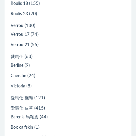
(155)
Roulis 18
(20)
Roulis 23
(130)
Verrou
(74)
Verrou 17
(55)
Verrou 21
(63)
愛馬仕
(9)
Berline
(24)
Cherche
(8)
Victoria
(121)
愛馬仕 拖鞋
(415)
愛馬仕 皮革
(44)
Barenia 馬鞍皮
(1)
Box calfskin