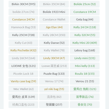
Birkin 30CM
(595)
Birkin 35CM
(84)
Bolide 25cm
(52)
bolide 27cm
(74)
Bolide 1923 Mini
Constance 19CM
(93)
(571)
Constance 24CM
Constance Wallet
Geta bag
(44)
(216)
(60)
Hammock Bag
(53)
Jige Elan
(44)
Kelly 24/24
(118)
Kelly 25CM
(728)
Kelly 28CM
(350)
Kelly 32CM
(55)
Kelly Cut
(43)
Kelly Danse
(52)
Kelly Mini 20
(409)
Kelly Pochette
(432)
Kelly Wallet
(78)
Leboy bag
(168)
Lindy 26CM
(164)
Lindy 30CM
(47)
Lindy mini
(131)
LOEWE 女包
(121)
Loewe 羅意威
(253)
Mini kelly
(113)
Picotin Lock 18
Puzzle Bag
(133)
Roulis 18
(155)
(202)
Vanity case bag
(59)
Verrou 17
(74)
Verrou 21
(55)
Woc Wallet
(62)
ysl niki bag
(55)
愛馬仕 拖鞋
(121)
愛馬仕 皮革
(139)
流浪包
(82)
當季新品
(76)
经典口盖包
(223)
聖羅蘭
(257)
香奈兒
(70)