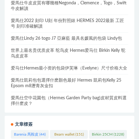
愛馬仕牛皮皮質有哪幾種Negonda，Clemence，Togo，Swift
牛皮解讀
愛馬仕2022 刻印 U刻 年份對照錶 HERMES 2022最新 工匠
号 刻印准確解讀
愛馬仕Lindy 26 togo J7 亞麻藍 最具名媛風的包袋 Lindy包
世界上最名贵优质皮革 鸵鸟皮 Hermes爱马仕 Birkin Kelly 鸵
鸟皮皮革
爱马仕Hermes最小资的包袋伊芙琳（Evelyne）尺寸价格大全
愛馬仕凱莉包包選擇什麽顏色最好 Hermes 凱莉包Kelly 25
Epsom m8瀝青灰金扣
愛馬仕空中花園包（Hermes Garden Party bag)皮材質皮料選
擇什麽皮？
文章標簽
Barenia 馬鞍皮
(44)
Bearn wallet
(151)
Birkin 25CM
(1228)