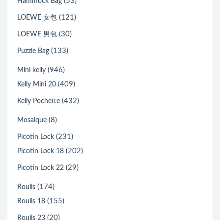
(53)
Hammock Bag
(121)
LOEWE 女包
(30)
LOEWE 男包
(133)
Puzzle Bag
(946)
Mini kelly
(409)
Kelly Mini 20
(432)
Kelly Pochette
(8)
Mosaique
(231)
Picotin Lock
(202)
Picotin Lock 18
(29)
Picotin Lock 22
(174)
Roulis
(155)
Roulis 18
(20)
Roulis 23