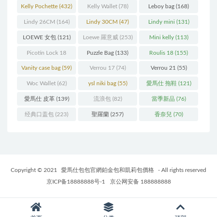
Kelly Pochette
(432)
Kelly Wallet
(78)
Leboy bag
(168)
Lindy 26CM
(164)
Lindy 30CM
(47)
Lindy mini
(131)
LOEWE 女包
(121)
Loewe 羅意威
(253)
Mini kelly
(113)
Picotin Lock 18
Puzzle Bag
(133)
Roulis 18
(155)
(202)
Vanity case bag
(59)
Verrou 17
(74)
Verrou 21
(55)
Woc Wallet
(62)
ysl niki bag
(55)
愛馬仕 拖鞋
(121)
愛馬仕 皮革
(139)
流浪包
(82)
當季新品
(76)
经典口盖包
(223)
聖羅蘭
(257)
香奈兒
(70)
Copyright © 2021
愛馬仕包包官網鉑金包和凱莉包價格
- All rights reserved
京ICP备18888888号-1
京公网安备 188888888