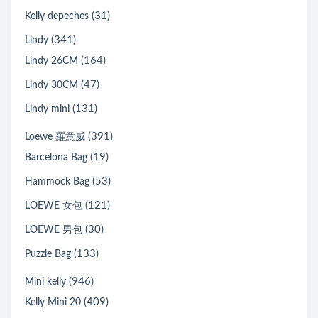
(31)
Kelly depeches
(341)
Lindy
(164)
Lindy 26CM
(47)
Lindy 30CM
(131)
Lindy mini
(391)
Loewe 羅意威
(19)
Barcelona Bag
(53)
Hammock Bag
(121)
LOEWE 女包
(30)
LOEWE 男包
(133)
Puzzle Bag
(946)
Mini kelly
(409)
Kelly Mini 20