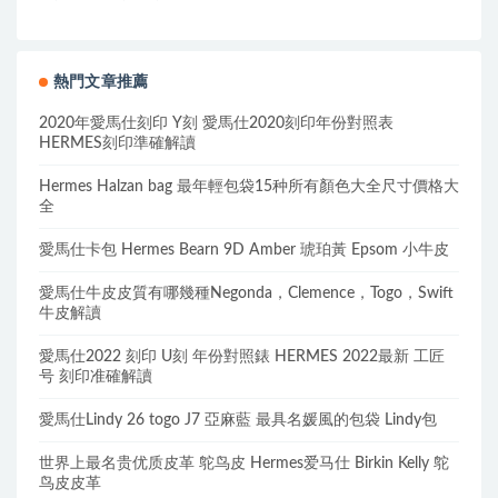
熱門文章推薦
2020年愛馬仕刻印 Y刻 愛馬仕2020刻印年份對照表
HERMES刻印準確解讀
Hermes Halzan bag 最年輕包袋15种所有顏色大全尺寸價格大
全
愛馬仕卡包 Hermes Bearn 9D Amber 琥珀黃 Epsom 小牛皮
愛馬仕牛皮皮質有哪幾種Negonda，Clemence，Togo，Swift
牛皮解讀
愛馬仕2022 刻印 U刻 年份對照錶 HERMES 2022最新 工匠
号 刻印准確解讀
愛馬仕Lindy 26 togo J7 亞麻藍 最具名媛風的包袋 Lindy包
世界上最名贵优质皮革 鸵鸟皮 Hermes爱马仕 Birkin Kelly 鸵
鸟皮皮革