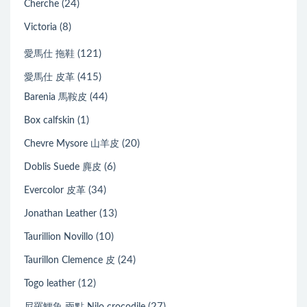
(24)
Cherche
(8)
Victoria
(121)
愛馬仕 拖鞋
(415)
愛馬仕 皮革
(44)
Barenia 馬鞍皮
(1)
Box calfskin
(20)
Chevre Mysore 山羊皮
(6)
Doblis Suede 麂皮
(34)
Evercolor 皮革
(13)
Jonathan Leather
(10)
Taurillion Novillo
(24)
Taurillon Clemence 皮
(12)
Togo leather
(27)