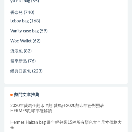
(55)
ysl niki bag
(740)
香奈兒
(168)
Leboy bag
(59)
Vanity case bag
(62)
Woc Wallet
(82)
流浪包
(76)
當季新品
(223)
经典口盖包
熱門文章推薦
2020年愛馬仕刻印 Y刻 愛馬仕2020刻印年份對照表
HERMES刻印準確解讀
Hermes Halzan bag 最年輕包袋15种所有顏色大全尺寸價格大
全