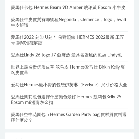
愛馬仕卡包 Hermes Bearn 9D Amber 琥珀黃 Epsom 小牛皮
愛馬仕牛皮皮質有哪幾種Negonda，Clemence，Togo，Swift
牛皮解讀
愛馬仕2022 刻印 U刻 年份對照錶 HERMES 2022最新 工匠
号 刻印准確解讀
愛馬仕Lindy 26 togo J7 亞麻藍 最具名媛風的包袋 Lindy包
世界上最名贵优质皮革 鸵鸟皮 Hermes爱马仕 Birkin Kelly 鸵
鸟皮皮革
爱马仕Hermes最小资的包袋伊芙琳（Evelyne）尺寸价格大全
愛馬仕凱莉包包選擇什麽顏色最好 Hermes 凱莉包Kelly 25
Epsom m8瀝青灰金扣
愛馬仕空中花園包（Hermes Garden Party bag)皮材質皮料選
擇什麽皮？