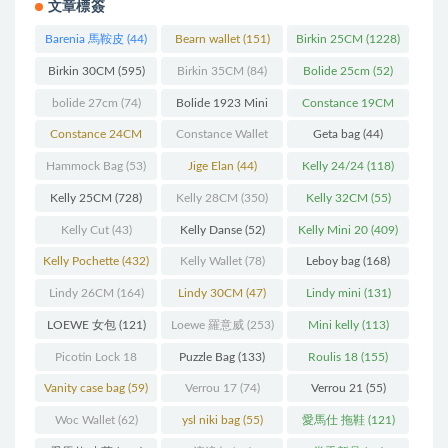
文章標簽
Barenia 馬鞍皮
(44)
Bearn wallet
(151)
Birkin 25CM
(1228)
Birkin 30CM
(595)
Birkin 35CM
(84)
Bolide 25cm
(52)
bolide 27cm
(74)
Bolide 1923 Mini
Constance 19CM
(93)
(571)
Constance 24CM
Constance Wallet
Geta bag
(44)
(216)
(60)
Hammock Bag
(53)
Jige Elan
(44)
Kelly 24/24
(118)
Kelly 25CM
(728)
Kelly 28CM
(350)
Kelly 32CM
(55)
Kelly Cut
(43)
Kelly Danse
(52)
Kelly Mini 20
(409)
Kelly Pochette
(432)
Kelly Wallet
(78)
Leboy bag
(168)
Lindy 26CM
(164)
Lindy 30CM
(47)
Lindy mini
(131)
LOEWE 女包
(121)
Loewe 羅意威
(253)
Mini kelly
(113)
Picotin Lock 18
Puzzle Bag
(133)
Roulis 18
(155)
(202)
Vanity case bag
(59)
Verrou 17
(74)
Verrou 21
(55)
Woc Wallet
(62)
ysl niki bag
(55)
愛馬仕 拖鞋
(121)