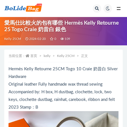
全部
愛馬仕比較火的包有哪些 Hermès Kelly Retourne
25 Togo Craie 奶昔白 銀色
Kelly 25CM
2024-02-20
0
109
当前位置：
首页
kelly
Kelly 25CM
正文
Hermès Kelly Retourne 25CM Togo 10 Craie 奶昔白 Silver
Hardware
Original leather Fully handmade wax thread sewing
Accompanied by: H box, H dustbag, clochette, lock, two
keys, clochette dustbag, rainhat, carebook, ribbon and felt
2023 Stamp：B