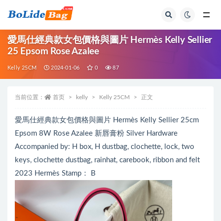
全部
愛馬仕經典款女包價格與圖片 Hermès Kelly Sellier
25 Epsom Rose Azalee
Kelly 25CM
2024-01-06
0
87
当前位置：
首页
kelly
Kelly 25CM
正文
愛馬仕經典款女包價格與圖片 Hermès Kelly Sellier 25cm
Epsom 8W Rose Azalee 新唇膏粉 Silver Hardware
Accompanied by: H box, H dustbag, clochette, lock, two
keys, clochette dustbag, rainhat, carebook, ribbon and felt
2023 Hermès Stamp： B