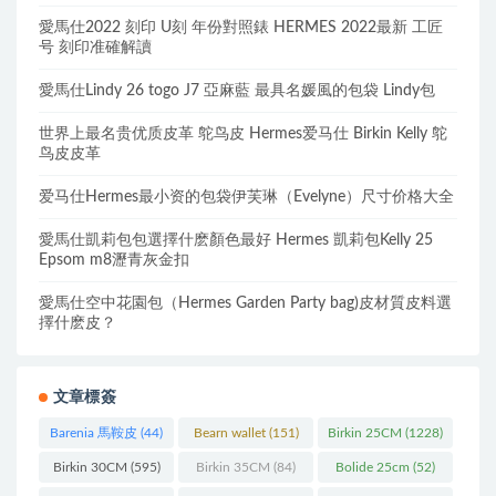
愛馬仕2022 刻印 U刻 年份對照錶 HERMES 2022最新 工匠
号 刻印准確解讀
愛馬仕Lindy 26 togo J7 亞麻藍 最具名媛風的包袋 Lindy包
世界上最名贵优质皮革 鸵鸟皮 Hermes爱马仕 Birkin Kelly 鸵
鸟皮皮革
爱马仕Hermes最小资的包袋伊芙琳（Evelyne）尺寸价格大全
愛馬仕凱莉包包選擇什麽顏色最好 Hermes 凱莉包Kelly 25
Epsom m8瀝青灰金扣
愛馬仕空中花園包（Hermes Garden Party bag)皮材質皮料選
擇什麽皮？
文章標簽
Barenia 馬鞍皮
(44)
Bearn wallet
(151)
Birkin 25CM
(1228)
Birkin 30CM
(595)
Birkin 35CM
(84)
Bolide 25cm
(52)