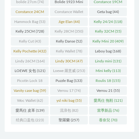
bolide 27cm
(74)
Bolide 1923 Mini
Constance 19CM
(93)
(571)
Constance 24CM
Constance Wallet
Geta bag
(44)
(216)
(60)
Hammock Bag
(53)
Jige Elan
(44)
Kelly 24/24
(118)
Kelly 25CM
(728)
Kelly 28CM
(350)
Kelly 32CM
(55)
Kelly Cut
(43)
Kelly Danse
(52)
Kelly Mini 20
(409)
Kelly Pochette
(432)
Kelly Wallet
(78)
Leboy bag
(168)
Lindy 26CM
(164)
Lindy 30CM
(47)
Lindy mini
(131)
LOEWE 女包
(121)
Loewe 羅意威
(253)
Mini kelly
(113)
Picotin Lock 18
Puzzle Bag
(133)
Roulis 18
(155)
(202)
Vanity case bag
(59)
Verrou 17
(74)
Verrou 21
(55)
Woc Wallet
(62)
ysl niki bag
(55)
愛馬仕 拖鞋
(121)
愛馬仕 皮革
(139)
流浪包
(82)
當季新品
(76)
经典口盖包
(223)
聖羅蘭
(257)
香奈兒
(70)