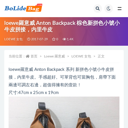
全部
loewe羅意威 Anton Backpack 棕色新拼色小號小
牛皮拼接，内里牛皮
LOEWE 女包
2017-07-29
0
1.4K
当前位置：
首页
Loewe 羅意威
LOEWE 女包
正文
loewe羅意威 Anton Backpack 系列 新拼色小號小牛皮拼
接，内里牛皮。手感超好。可單背也可當胸包，肩帶下面
兩邊可調左右邊，超值得擁有的壹款！
尺寸:47cm x 25cm x 19cm