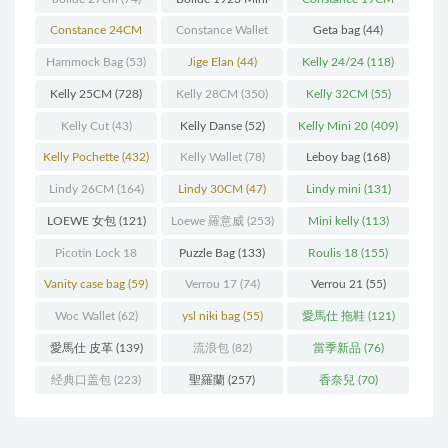
(93)
(571)
Constance 24CM
Constance Wallet
Geta bag
(44)
(216)
(60)
Hammock Bag
(53)
Jige Elan
(44)
Kelly 24/24
(118)
Kelly 25CM
(728)
Kelly 28CM
(350)
Kelly 32CM
(55)
Kelly Cut
(43)
Kelly Danse
(52)
Kelly Mini 20
(409)
Kelly Pochette
(432)
Kelly Wallet
(78)
Leboy bag
(168)
Lindy 26CM
(164)
Lindy 30CM
(47)
Lindy mini
(131)
LOEWE 女包
(121)
Loewe 羅意威
(253)
Mini kelly
(113)
Picotin Lock 18
Puzzle Bag
(133)
Roulis 18
(155)
(202)
Vanity case bag
(59)
Verrou 17
(74)
Verrou 21
(55)
Woc Wallet
(62)
ysl niki bag
(55)
愛馬仕 拖鞋
(121)
愛馬仕 皮革
(139)
流浪包
(82)
當季新品
(76)
经典口盖包
(223)
聖羅蘭
(257)
香奈兒
(70)