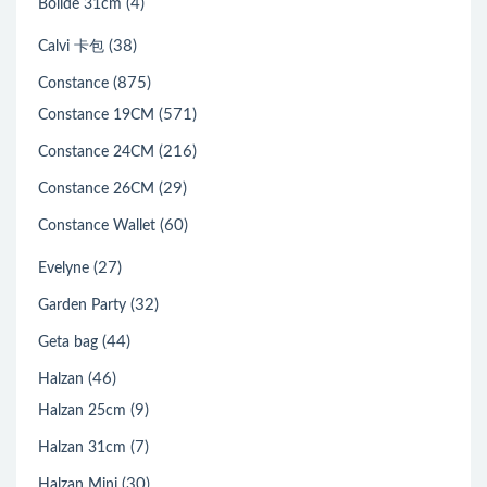
(4)
Bolide 31cm
(38)
Calvi 卡包
(875)
Constance
(571)
Constance 19CM
(216)
Constance 24CM
(29)
Constance 26CM
(60)
Constance Wallet
(27)
Evelyne
(32)
Garden Party
(44)
Geta bag
(46)
Halzan
(9)
Halzan 25cm
(7)
Halzan 31cm
(30)
Halzan Mini