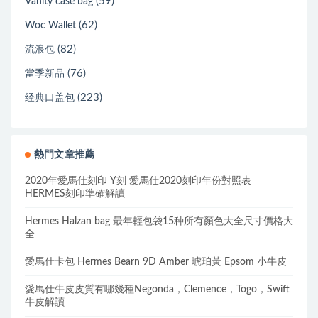
(59)
Vanity case bag
(62)
Woc Wallet
(82)
流浪包
(76)
當季新品
(223)
经典口盖包
熱門文章推薦
2020年愛馬仕刻印 Y刻 愛馬仕2020刻印年份對照表
HERMES刻印準確解讀
Hermes Halzan bag 最年輕包袋15种所有顏色大全尺寸價格大
全
愛馬仕卡包 Hermes Bearn 9D Amber 琥珀黃 Epsom 小牛皮
愛馬仕牛皮皮質有哪幾種Negonda，Clemence，Togo，Swift
牛皮解讀