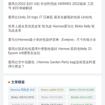
愛馬仕2022 刻印 U刻 年份對照錶 HERMES 2022最新 工匠
号 刻印准確解讀
愛馬仕Lindy 26 togo J7 亞麻藍 最具名媛風的包袋 Lindy包
世界上最名贵优质皮革 鸵鸟皮 Hermes爱马仕 Birkin Kelly 鸵
鸟皮皮革
爱马仕Hermes最小资的包袋伊芙琳（Evelyne）尺寸价格大全
愛馬仕凱莉包包選擇什麽顏色最好 Hermes 凱莉包Kelly 25
Epsom m8瀝青灰金扣
愛馬仕空中花園包（Hermes Garden Party bag)皮材質皮料選
擇什麽皮？
文章標簽
Barenia 馬鞍皮
(44)
Bearn wallet
(151)
Birkin 25CM
(1228)
Birkin 30CM
(595)
Birkin 35CM
(84)
Bolide 25cm
(52)
bolide 27cm
(74)
Bolide 1923 Mini
Constance 19CM