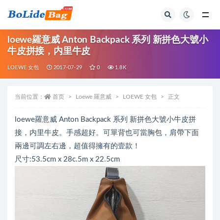
全部
loewe羅意威 Anton Backpack 系列 新拼色大號小
牛皮拼接，内里牛皮
LOEWE 女包
2017-07-29
0
1.8K
当前位置：
首页
Loewe 羅意威
LOEWE 女包
正文
loewe羅意威 Anton Backpack 系列 新拼色大號小牛皮拼
接，内里牛皮。手感超好。可單背也可當胸包，肩帶下面
兩邊可調左右邊，超值得擁有的壹款！
尺寸:53.5cm x 28c.5m x 22.5cm