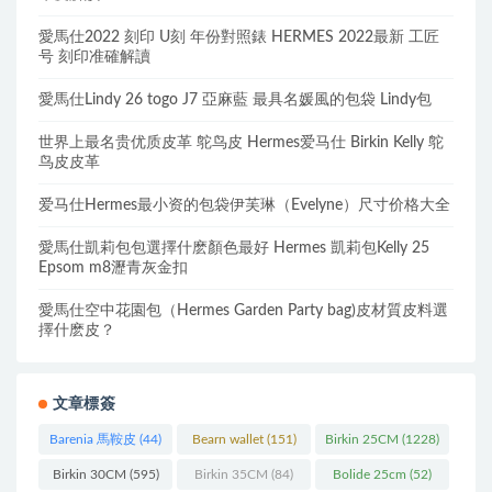
愛馬仕2022 刻印 U刻 年份對照錶 HERMES 2022最新 工匠
号 刻印准確解讀
愛馬仕Lindy 26 togo J7 亞麻藍 最具名媛風的包袋 Lindy包
世界上最名贵优质皮革 鸵鸟皮 Hermes爱马仕 Birkin Kelly 鸵
鸟皮皮革
爱马仕Hermes最小资的包袋伊芙琳（Evelyne）尺寸价格大全
愛馬仕凱莉包包選擇什麽顏色最好 Hermes 凱莉包Kelly 25
Epsom m8瀝青灰金扣
愛馬仕空中花園包（Hermes Garden Party bag)皮材質皮料選
擇什麽皮？
文章標簽
Barenia 馬鞍皮
(44)
Bearn wallet
(151)
Birkin 25CM
(1228)
Birkin 30CM
(595)
Birkin 35CM
(84)
Bolide 25cm
(52)