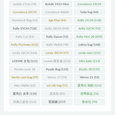
bolide 27cm
(74)
Bolide 1923 Mini
Constance 19CM
(93)
(571)
Constance 24CM
Constance Wallet
Geta bag
(44)
(216)
(60)
Hammock Bag
(53)
Jige Elan
(44)
Kelly 24/24
(118)
Kelly 25CM
(728)
Kelly 28CM
(350)
Kelly 32CM
(55)
Kelly Cut
(43)
Kelly Danse
(52)
Kelly Mini 20
(409)
Kelly Pochette
(432)
Kelly Wallet
(78)
Leboy bag
(168)
Lindy 26CM
(164)
Lindy 30CM
(47)
Lindy mini
(131)
LOEWE 女包
(121)
Loewe 羅意威
(253)
Mini kelly
(113)
Picotin Lock 18
Puzzle Bag
(133)
Roulis 18
(155)
(202)
Vanity case bag
(59)
Verrou 17
(74)
Verrou 21
(55)
Woc Wallet
(62)
ysl niki bag
(55)
愛馬仕 拖鞋
(121)
愛馬仕 皮革
(139)
流浪包
(82)
當季新品
(76)
经典口盖包
(223)
聖羅蘭
(257)
香奈兒
(70)