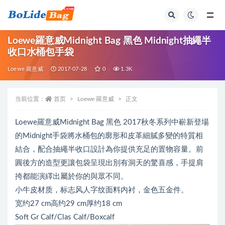
全部
Loewe羅意威Midnight Bag 黑色 Midnight抽繩半
收口水桶包手袋
Loewe 羅意威
2017-07-28
0
1.3K
当前位置：
首页
Loewe 羅意威
正文
Loewe羅意威Midnight Bag 黑色 2017秋冬系列中嶄新登場
的Midnight手袋將水桶包的廓形和皮革細膩多變的特質相
結合，配合抽繩半收口設計為你提供充足的置物容量。前
圓後方的造型更讓包袋呈現出別有洞天的驚喜感，手提肩
挎都能演繹出屬於你的與眾不同。
小牛皮材质，标志风人字纹面料内衬，金色五金件。
宽约27 cm高约29 cm厚约18 cm
Soft Gr Calf/Clas Calf/Boxcalf