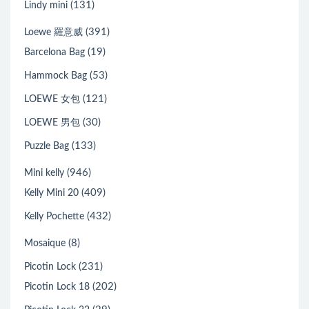
(131)
Lindy mini
(391)
Loewe 羅意威
(19)
Barcelona Bag
(53)
Hammock Bag
(121)
LOEWE 女包
(30)
LOEWE 男包
(133)
Puzzle Bag
(946)
Mini kelly
(409)
Kelly Mini 20
(432)
Kelly Pochette
(8)
Mosaique
(231)
Picotin Lock
(202)
Picotin Lock 18