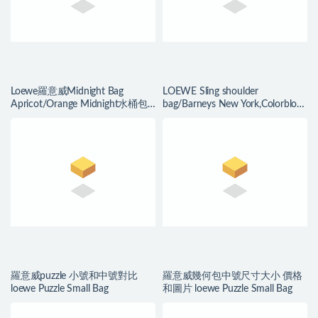
Loewe羅意威Midnight Bag
LOEWE Sling shoulder
Apricot/Orange Midnight水桶包
bag/Barneys New York,Colorblock
手袋
Sling Grain Bucket Bag
羅意威puzzle 小號和中號對比
羅意威幾何包中號尺寸大小 價格
loewe Puzzle Small Bag
和圖片 loewe Puzzle Small Bag