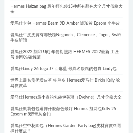
Hermes Halzan bag 最年輕包袋15种所有顏色大全尺寸價格大
全
愛馬仕卡包 Hermes Bearn 9D Amber 琥珀黃 Epsom 小牛皮
愛馬仕牛皮皮質有哪幾種Negonda，Clemence，Togo，Swift
牛皮解讀
愛馬仕2022 刻印 U刻 年份對照錶 HERMES 2022最新 工匠
号 刻印准確解讀
愛馬仕Lindy 26 togo J7 亞麻藍 最具名媛風的包袋 Lindy包
世界上最名贵优质皮革 鸵鸟皮 Hermes爱马仕 Birkin Kelly 鸵
鸟皮皮革
爱马仕Hermes最小资的包袋伊芙琳（Evelyne）尺寸价格大全
愛馬仕凱莉包包選擇什麽顏色最好 Hermes 凱莉包Kelly 25
Epsom m8瀝青灰金扣
愛馬仕空中花園包（Hermes Garden Party bag)皮材質皮料選
擇什麽皮？