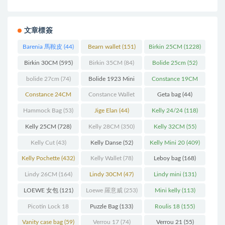
文章標簽
Barenia 馬鞍皮
(44)
Bearn wallet
(151)
Birkin 25CM
(1228)
Birkin 30CM
(595)
Birkin 35CM
(84)
Bolide 25cm
(52)
bolide 27cm
(74)
Bolide 1923 Mini
Constance 19CM
(93)
(571)
Constance 24CM
Constance Wallet
Geta bag
(44)
(216)
(60)
Hammock Bag
(53)
Jige Elan
(44)
Kelly 24/24
(118)
Kelly 25CM
(728)
Kelly 28CM
(350)
Kelly 32CM
(55)
Kelly Cut
(43)
Kelly Danse
(52)
Kelly Mini 20
(409)
Kelly Pochette
(432)
Kelly Wallet
(78)
Leboy bag
(168)
Lindy 26CM
(164)
Lindy 30CM
(47)
Lindy mini
(131)
LOEWE 女包
(121)
Loewe 羅意威
(253)
Mini kelly
(113)
Picotin Lock 18
Puzzle Bag
(133)
Roulis 18
(155)
(202)
Vanity case bag
(59)
Verrou 17
(74)
Verrou 21
(55)