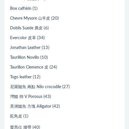
(1)
Box calfskin
(20)
Chevre Mysore 山羊皮
(6)
Doblis Suede 麂皮
(34)
Evercolor 皮革
(13)
Jonathan Leather
(10)
Taurillion Novillo
(24)
Taurillon Clemence 皮
(12)
Togo leather
(27)
尼羅鱷魚 兩點 Nilo crocodile
(43)
灣鱷 倒 V Porosus
(42)
美洲鱷魚 方塊 Alligator
(1)
鴕鳥皮
(40)
愛馬仕 腰帶