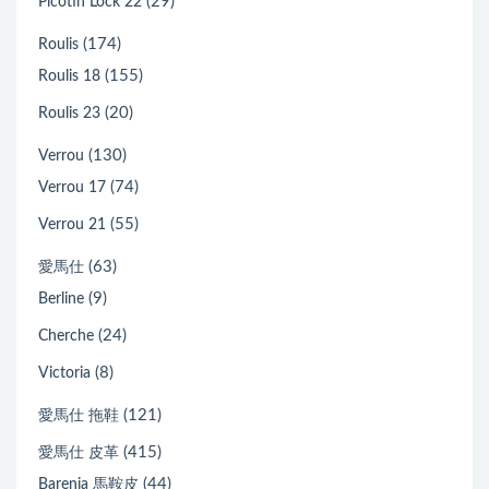
(29)
Picotin Lock 22
(174)
Roulis
(155)
Roulis 18
(20)
Roulis 23
(130)
Verrou
(74)
Verrou 17
(55)
Verrou 21
(63)
愛馬仕
(9)
Berline
(24)
Cherche
(8)
Victoria
(121)
愛馬仕 拖鞋
(415)
愛馬仕 皮革
(44)
Barenia 馬鞍皮