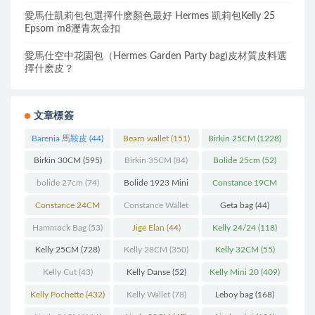
愛馬仕凱莉包包選擇什麽顏色最好 Hermes 凱莉包Kelly 25
Epsom m8瀝青灰金扣
愛馬仕空中花園包（Hermes Garden Party bag)皮材質皮料選
擇什麽皮？
文章標簽
Barenia 馬鞍皮
(44)
Bearn wallet
(151)
Birkin 25CM
(1228)
Birkin 30CM
(595)
Birkin 35CM
(84)
Bolide 25cm
(52)
bolide 27cm
(74)
Bolide 1923 Mini
Constance 19CM
(93)
(571)
Constance 24CM
Constance Wallet
Geta bag
(44)
(216)
(60)
Hammock Bag
(53)
Jige Elan
(44)
Kelly 24/24
(118)
Kelly 25CM
(728)
Kelly 28CM
(350)
Kelly 32CM
(55)
Kelly Cut
(43)
Kelly Danse
(52)
Kelly Mini 20
(409)
Kelly Pochette
(432)
Kelly Wallet
(78)
Leboy bag
(168)