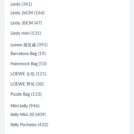
(341)
Lindy
(164)
Lindy 26CM
(47)
Lindy 30CM
(131)
Lindy mini
(391)
Loewe 羅意威
(19)
Barcelona Bag
(53)
Hammock Bag
(121)
LOEWE 女包
(30)
LOEWE 男包
(133)
Puzzle Bag
(946)
Mini kelly
(409)
Kelly Mini 20
(432)
Kelly Pochette