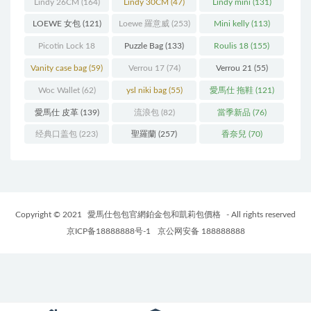
Lindy 26CM
(164)
Lindy 30CM
(47)
Lindy mini
(131)
LOEWE 女包
(121)
Loewe 羅意威
(253)
Mini kelly
(113)
Picotin Lock 18
Puzzle Bag
(133)
Roulis 18
(155)
(202)
Vanity case bag
(59)
Verrou 17
(74)
Verrou 21
(55)
Woc Wallet
(62)
ysl niki bag
(55)
愛馬仕 拖鞋
(121)
愛馬仕 皮革
(139)
流浪包
(82)
當季新品
(76)
经典口盖包
(223)
聖羅蘭
(257)
香奈兒
(70)
Copyright © 2021
愛馬仕包包官網鉑金包和凱莉包價格
- All rights reserved
京ICP备18888888号-1
京公网安备 188888888