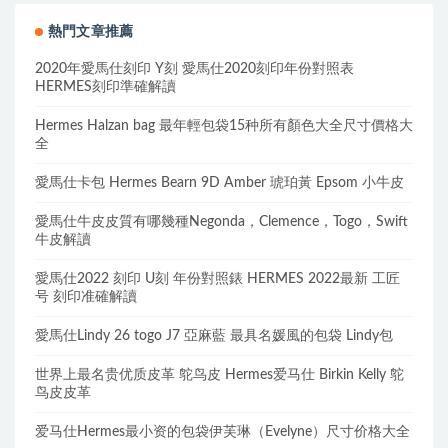
熱門文章推薦
2020年愛馬仕刻印 Y刻 愛馬仕2020刻印年份對照表
HERMES刻印準確解讀
Hermes Halzan bag 最年輕包袋15种所有顏色大全尺寸價格大
全
愛馬仕卡包 Hermes Bearn 9D Amber 琥珀黃 Epsom 小牛皮
愛馬仕牛皮皮質有哪幾種Negonda，Clemence，Togo，Swift
牛皮解讀
愛馬仕2022 刻印 U刻 年份對照錶 HERMES 2022最新 工匠
号 刻印准確解讀
愛馬仕Lindy 26 togo J7 亞麻藍 最具名媛風的包袋 Lindy包
世界上最名贵优质皮革 鸵鸟皮 Hermes爱马仕 Birkin Kelly 鸵
鸟皮皮革
爱马仕Hermes最小资的包袋伊芙琳（Evelyne）尺寸价格大全