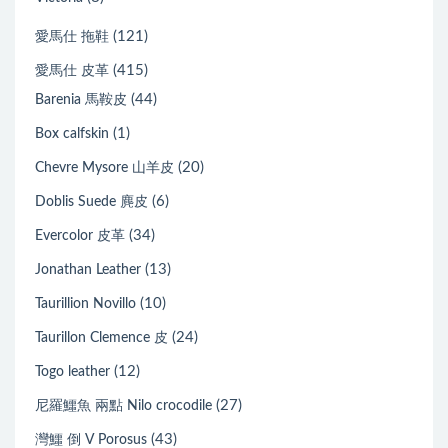
(121)
愛馬仕 拖鞋
(415)
愛馬仕 皮革
(44)
Barenia 馬鞍皮
(1)
Box calfskin
(20)
Chevre Mysore 山羊皮
(6)
Doblis Suede 麂皮
(34)
Evercolor 皮革
(13)
Jonathan Leather
(10)
Taurillion Novillo
(24)
Taurillon Clemence 皮
(12)
Togo leather
(27)
尼羅鱷魚 兩點 Nilo crocodile
(43)
灣鱷 倒 V Porosus