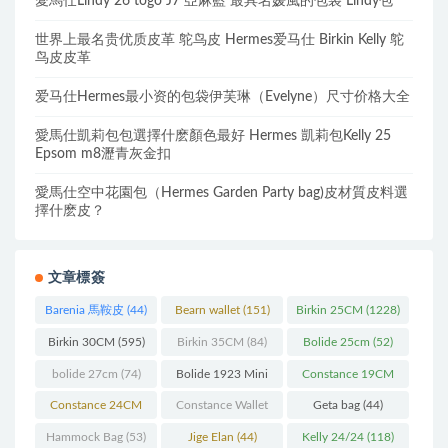
愛馬仕Lindy 26 togo J7 亞麻藍 最具名媛風的包袋 Lindy包
世界上最名贵优质皮革 鸵鸟皮 Hermes爱马仕 Birkin Kelly 鸵
鸟皮皮革
爱马仕Hermes最小资的包袋伊芙琳（Evelyne）尺寸价格大全
愛馬仕凱莉包包選擇什麽顏色最好 Hermes 凱莉包Kelly 25
Epsom m8瀝青灰金扣
愛馬仕空中花園包（Hermes Garden Party bag)皮材質皮料選
擇什麽皮？
文章標簽
Barenia 馬鞍皮
(44)
Bearn wallet
(151)
Birkin 25CM
(1228)
Birkin 30CM
(595)
Birkin 35CM
(84)
Bolide 25cm
(52)
bolide 27cm
(74)
Bolide 1923 Mini
Constance 19CM
(93)
(571)
Constance 24CM
Constance Wallet
Geta bag
(44)
(216)
(60)
Hammock Bag
(53)
Jige Elan
(44)
Kelly 24/24
(118)