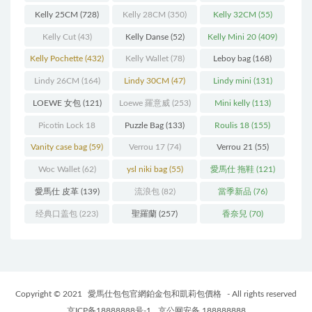
Kelly 25CM
(728)
Kelly 28CM
(350)
Kelly 32CM
(55)
Kelly Cut
(43)
Kelly Danse
(52)
Kelly Mini 20
(409)
Kelly Pochette
(432)
Kelly Wallet
(78)
Leboy bag
(168)
Lindy 26CM
(164)
Lindy 30CM
(47)
Lindy mini
(131)
LOEWE 女包
(121)
Loewe 羅意威
(253)
Mini kelly
(113)
Picotin Lock 18
Puzzle Bag
(133)
Roulis 18
(155)
(202)
Vanity case bag
(59)
Verrou 17
(74)
Verrou 21
(55)
Woc Wallet
(62)
ysl niki bag
(55)
愛馬仕 拖鞋
(121)
愛馬仕 皮革
(139)
流浪包
(82)
當季新品
(76)
经典口盖包
(223)
聖羅蘭
(257)
香奈兒
(70)
Copyright © 2021
愛馬仕包包官網鉑金包和凱莉包價格
- All rights reserved
京ICP备18888888号-1
京公网安备 188888888