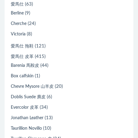
(63)
愛馬仕
(9)
Berline
(24)
Cherche
(8)
Victoria
(121)
愛馬仕 拖鞋
(415)
愛馬仕 皮革
(44)
Barenia 馬鞍皮
(1)
Box calfskin
(20)
Chevre Mysore 山羊皮
(6)
Doblis Suede 麂皮
(34)
Evercolor 皮革
(13)
Jonathan Leather
(10)
Taurillion Novillo