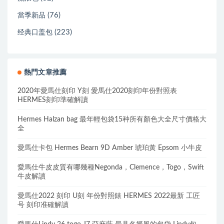
(76)
當季新品
(223)
经典口盖包
熱門文章推薦
2020年愛馬仕刻印 Y刻 愛馬仕2020刻印年份對照表
HERMES刻印準確解讀
Hermes Halzan bag 最年輕包袋15种所有顏色大全尺寸價格大
全
愛馬仕卡包 Hermes Bearn 9D Amber 琥珀黃 Epsom 小牛皮
愛馬仕牛皮皮質有哪幾種Negonda，Clemence，Togo，Swift
牛皮解讀
愛馬仕2022 刻印 U刻 年份對照錶 HERMES 2022最新 工匠
号 刻印准確解讀