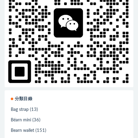
分類目錄
(13)
Bag strap
(36)
Béarn mini
(151)
Bearn wallet