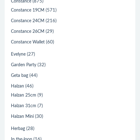
(875)
Constance
(571)
Constance 19CM
(216)
Constance 24CM
(29)
Constance 26CM
(60)
Constance Wallet
(27)
Evelyne
(32)
Garden Party
(44)
Geta bag
(46)
Halzan
(9)
Halzan 25cm
(7)
Halzan 31cm
(30)
Halzan Mini
(28)
Herbag
(16)
In the-loop