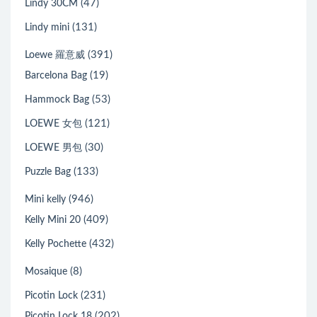
(47)
Lindy 30CM
(131)
Lindy mini
(391)
Loewe 羅意威
(19)
Barcelona Bag
(53)
Hammock Bag
(121)
LOEWE 女包
(30)
LOEWE 男包
(133)
Puzzle Bag
(946)
Mini kelly
(409)
Kelly Mini 20
(432)
Kelly Pochette
(8)
Mosaique
(231)
Picotin Lock
(202)
Picotin Lock 18