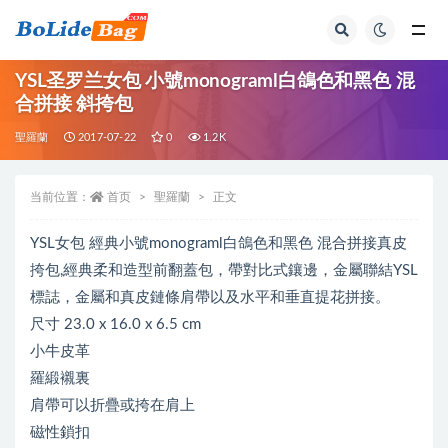
全部
YSL圣罗兰女包 小號monograml白鴿色和黑色 混
合拼接 斜挎包
聖羅蘭
2017-07-22
0
1.2K
当前位置：
首页
聖羅蘭
正文
YSL女包 經典小號monograml白鴿色和黑色 混合拼接真皮
挎包,經典柔和造型前翻蓋包，帶對比式鑲邊，金屬聯結YSL
標誌，金屬和真皮鏈條肩帶以及水平和垂直提花拼接。
尺寸 23.0 x 16.0 x 6.5 cm
小牛皮革
羅緞襯裏
肩帶可以折疊或挎在肩上
磁性鎖扣