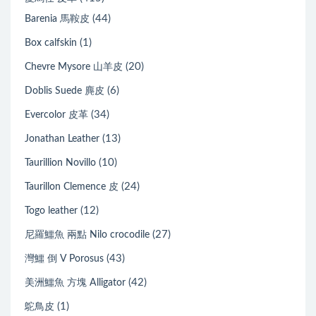
(44)
Barenia 馬鞍皮
(1)
Box calfskin
(20)
Chevre Mysore 山羊皮
(6)
Doblis Suede 麂皮
(34)
Evercolor 皮革
(13)
Jonathan Leather
(10)
Taurillion Novillo
(24)
Taurillon Clemence 皮
(12)
Togo leather
(27)
尼羅鱷魚 兩點 Nilo crocodile
(43)
灣鱷 倒 V Porosus
(42)
美洲鱷魚 方塊 Alligator
(1)
鴕鳥皮