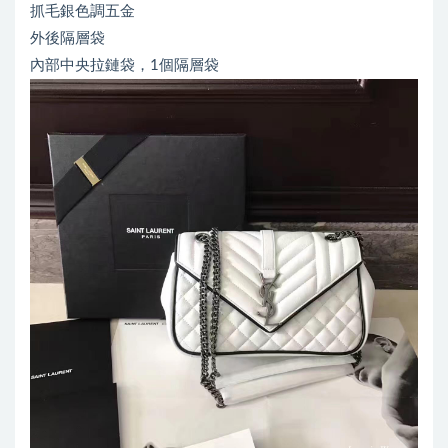
抓毛銀色調五金
外後隔層袋
內部中央拉鏈袋，1個隔層袋