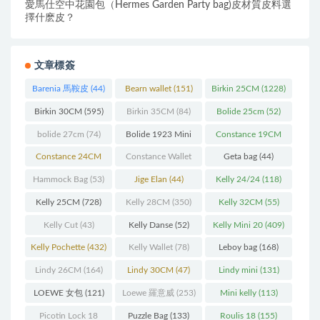
愛馬仕空中花園包（Hermes Garden Party bag)皮材質皮料選
擇什麽皮？
文章標簽
Barenia 馬鞍皮
(44)
Bearn wallet
(151)
Birkin 25CM
(1228)
Birkin 30CM
(595)
Birkin 35CM
(84)
Bolide 25cm
(52)
bolide 27cm
(74)
Bolide 1923 Mini
Constance 19CM
(93)
(571)
Constance 24CM
Constance Wallet
Geta bag
(44)
(216)
(60)
Hammock Bag
(53)
Jige Elan
(44)
Kelly 24/24
(118)
Kelly 25CM
(728)
Kelly 28CM
(350)
Kelly 32CM
(55)
Kelly Cut
(43)
Kelly Danse
(52)
Kelly Mini 20
(409)
Kelly Pochette
(432)
Kelly Wallet
(78)
Leboy bag
(168)
Lindy 26CM
(164)
Lindy 30CM
(47)
Lindy mini
(131)
LOEWE 女包
(121)
Loewe 羅意威
(253)
Mini kelly
(113)
Picotin Lock 18
Puzzle Bag
(133)
Roulis 18
(155)