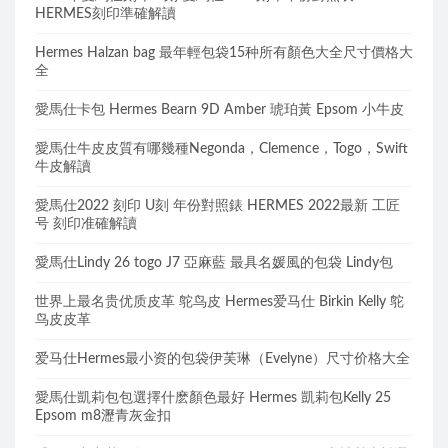
HERMES刻印準確解讀
Hermes Halzan bag 最年輕包袋15种所有顏色大全尺寸價格大
全
愛馬仕卡包 Hermes Bearn 9D Amber 琥珀黃 Epsom 小牛皮
愛馬仕牛皮皮質有哪幾種Negonda，Clemence，Togo，Swift
牛皮解讀
愛馬仕2022 刻印 U刻 年份對照錶 HERMES 2022最新 工匠
号 刻印准確解讀
愛馬仕Lindy 26 togo J7 亞麻藍 最具名媛風的包袋 Lindy包
世界上最名贵优质皮革 鸵鸟皮 Hermes爱马仕 Birkin Kelly 鸵
鸟皮皮革
爱马仕Hermes最小资的包袋伊芙琳（Evelyne）尺寸价格大全
愛馬仕凱莉包包選擇什麽顏色最好 Hermes 凱莉包Kelly 25
Epsom m8瀝青灰金扣