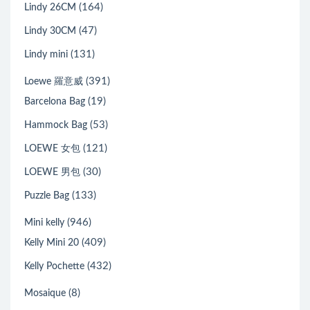
(164)
Lindy 26CM
(47)
Lindy 30CM
(131)
Lindy mini
(391)
Loewe 羅意威
(19)
Barcelona Bag
(53)
Hammock Bag
(121)
LOEWE 女包
(30)
LOEWE 男包
(133)
Puzzle Bag
(946)
Mini kelly
(409)
Kelly Mini 20
(432)
Kelly Pochette
(8)
Mosaique