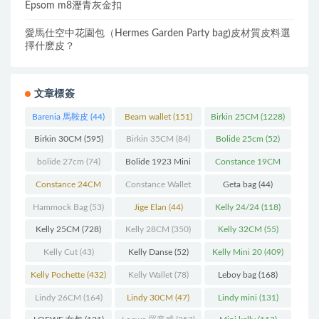
Epsom m8瀝青灰金扣
愛馬仕空中花園包（Hermes Garden Party bag)皮材質皮料選
擇什麽皮？
文章標簽
Barenia 馬鞍皮
(44)
Bearn wallet
(151)
Birkin 25CM
(1228)
Birkin 30CM
(595)
Birkin 35CM
(84)
Bolide 25cm
(52)
bolide 27cm
(74)
Bolide 1923 Mini
Constance 19CM
(93)
(571)
Constance 24CM
Constance Wallet
Geta bag
(44)
(216)
(60)
Hammock Bag
(53)
Jige Elan
(44)
Kelly 24/24
(118)
Kelly 25CM
(728)
Kelly 28CM
(350)
Kelly 32CM
(55)
Kelly Cut
(43)
Kelly Danse
(52)
Kelly Mini 20
(409)
Kelly Pochette
(432)
Kelly Wallet
(78)
Leboy bag
(168)
Lindy 26CM
(164)
Lindy 30CM
(47)
Lindy mini
(131)