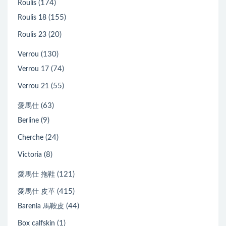
(174)
Roulis
(155)
Roulis 18
(20)
Roulis 23
(130)
Verrou
(74)
Verrou 17
(55)
Verrou 21
(63)
愛馬仕
(9)
Berline
(24)
Cherche
(8)
Victoria
(121)
愛馬仕 拖鞋
(415)
愛馬仕 皮革
(44)
Barenia 馬鞍皮
(1)
Box calfskin