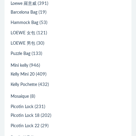
(391)
Loewe 羅意威
(19)
Barcelona Bag
(53)
Hammock Bag
(121)
LOEWE 女包
(30)
LOEWE 男包
(133)
Puzzle Bag
(946)
Mini kelly
(409)
Kelly Mini 20
(432)
Kelly Pochette
(8)
Mosaique
(231)
Picotin Lock
(202)
Picotin Lock 18
(29)
Picotin Lock 22