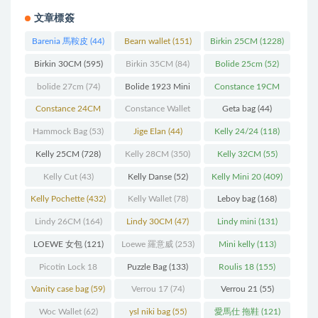
文章標簽
Barenia 馬鞍皮
(44)
Bearn wallet
(151)
Birkin 25CM
(1228)
Birkin 30CM
(595)
Birkin 35CM
(84)
Bolide 25cm
(52)
bolide 27cm
(74)
Bolide 1923 Mini
Constance 19CM
(93)
(571)
Constance 24CM
Constance Wallet
Geta bag
(44)
(216)
(60)
Hammock Bag
(53)
Jige Elan
(44)
Kelly 24/24
(118)
Kelly 25CM
(728)
Kelly 28CM
(350)
Kelly 32CM
(55)
Kelly Cut
(43)
Kelly Danse
(52)
Kelly Mini 20
(409)
Kelly Pochette
(432)
Kelly Wallet
(78)
Leboy bag
(168)
Lindy 26CM
(164)
Lindy 30CM
(47)
Lindy mini
(131)
LOEWE 女包
(121)
Loewe 羅意威
(253)
Mini kelly
(113)
Picotin Lock 18
Puzzle Bag
(133)
Roulis 18
(155)
(202)
Vanity case bag
(59)
Verrou 17
(74)
Verrou 21
(55)
Woc Wallet
(62)
ysl niki bag
(55)
愛馬仕 拖鞋
(121)