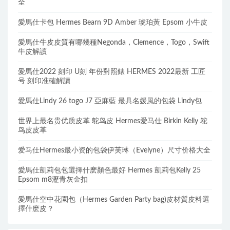
全
愛馬仕卡包 Hermes Bearn 9D Amber 琥珀黃 Epsom 小牛皮
愛馬仕牛皮皮質有哪幾種Negonda，Clemence，Togo，Swift
牛皮解讀
愛馬仕2022 刻印 U刻 年份對照錶 HERMES 2022最新 工匠
号 刻印准確解讀
愛馬仕Lindy 26 togo J7 亞麻藍 最具名媛風的包袋 Lindy包
世界上最名贵优质皮革 鸵鸟皮 Hermes爱马仕 Birkin Kelly 鸵
鸟皮皮革
爱马仕Hermes最小资的包袋伊芙琳（Evelyne）尺寸价格大全
愛馬仕凱莉包包選擇什麽顏色最好 Hermes 凱莉包Kelly 25
Epsom m8瀝青灰金扣
愛馬仕空中花園包（Hermes Garden Party bag)皮材質皮料選
擇什麽皮？