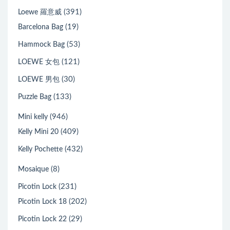
(391)
Loewe 羅意威
(19)
Barcelona Bag
(53)
Hammock Bag
(121)
LOEWE 女包
(30)
LOEWE 男包
(133)
Puzzle Bag
(946)
Mini kelly
(409)
Kelly Mini 20
(432)
Kelly Pochette
(8)
Mosaique
(231)
Picotin Lock
(202)
Picotin Lock 18
(29)
Picotin Lock 22