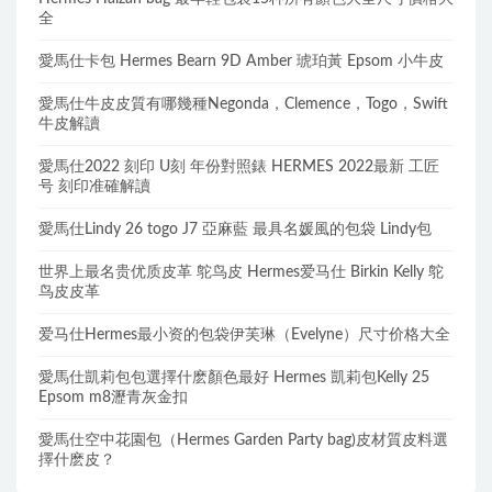
全
愛馬仕卡包 Hermes Bearn 9D Amber 琥珀黃 Epsom 小牛皮
愛馬仕牛皮皮質有哪幾種Negonda，Clemence，Togo，Swift
牛皮解讀
愛馬仕2022 刻印 U刻 年份對照錶 HERMES 2022最新 工匠
号 刻印准確解讀
愛馬仕Lindy 26 togo J7 亞麻藍 最具名媛風的包袋 Lindy包
世界上最名贵优质皮革 鸵鸟皮 Hermes爱马仕 Birkin Kelly 鸵
鸟皮皮革
爱马仕Hermes最小资的包袋伊芙琳（Evelyne）尺寸价格大全
愛馬仕凱莉包包選擇什麽顏色最好 Hermes 凱莉包Kelly 25
Epsom m8瀝青灰金扣
愛馬仕空中花園包（Hermes Garden Party bag)皮材質皮料選
擇什麽皮？