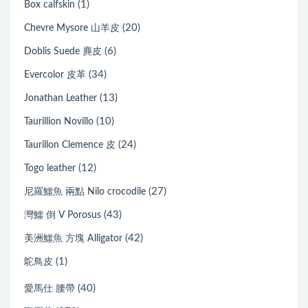
(1)
Box calfskin
(20)
Chevre Mysore 山羊皮
(6)
Doblis Suede 麂皮
(34)
Evercolor 皮革
(13)
Jonathan Leather
(10)
Taurillion Novillo
(24)
Taurillon Clemence 皮
(12)
Togo leather
(27)
尼羅鱷魚 兩點 Nilo crocodile
(43)
灣鱷 倒 V Porosus
(42)
美洲鱷魚 方塊 Alligator
(1)
鴕鳥皮
(40)
愛馬仕 腰帶