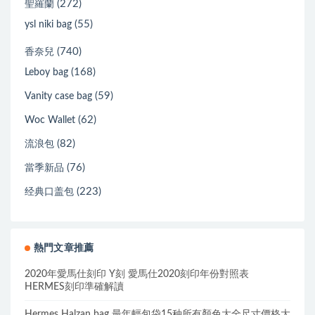
(272)
聖羅蘭
(55)
ysl niki bag
(740)
香奈兒
(168)
Leboy bag
(59)
Vanity case bag
(62)
Woc Wallet
(82)
流浪包
(76)
當季新品
(223)
经典口盖包
熱門文章推薦
2020年愛馬仕刻印 Y刻 愛馬仕2020刻印年份對照表
HERMES刻印準確解讀
Hermes Halzan bag 最年輕包袋15种所有顏色大全尺寸價格大