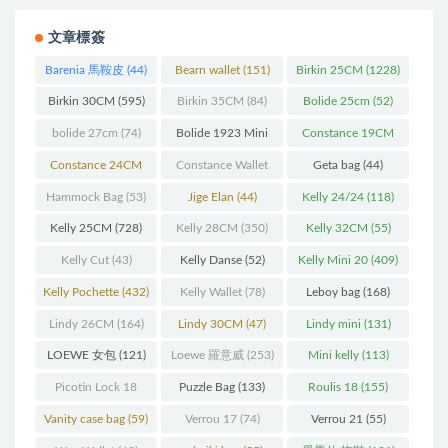
文章標簽
Barenia 馬鞍皮
(44)
Bearn wallet
(151)
Birkin 25CM
(1228)
Birkin 30CM
(595)
Birkin 35CM
(84)
Bolide 25cm
(52)
bolide 27cm
(74)
Bolide 1923 Mini
Constance 19CM
(93)
(571)
Constance 24CM
Constance Wallet
Geta bag
(44)
(216)
(60)
Hammock Bag
(53)
Jige Elan
(44)
Kelly 24/24
(118)
Kelly 25CM
(728)
Kelly 28CM
(350)
Kelly 32CM
(55)
Kelly Cut
(43)
Kelly Danse
(52)
Kelly Mini 20
(409)
Kelly Pochette
(432)
Kelly Wallet
(78)
Leboy bag
(168)
Lindy 26CM
(164)
Lindy 30CM
(47)
Lindy mini
(131)
LOEWE 女包
(121)
Loewe 羅意威
(253)
Mini kelly
(113)
Picotin Lock 18
Puzzle Bag
(133)
Roulis 18
(155)
(202)
Vanity case bag
(59)
Verrou 17
(74)
Verrou 21
(55)