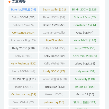
文章標簽
Barenia 馬鞍皮
(44)
Bearn wallet
(151)
Birkin 25CM
(1228)
Birkin 30CM
(595)
Birkin 35CM
(84)
Bolide 25cm
(52)
bolide 27cm
(74)
Bolide 1923 Mini
Constance 19CM
(93)
(571)
Constance 24CM
Constance Wallet
Geta bag
(44)
(216)
(60)
Hammock Bag
(53)
Jige Elan
(44)
Kelly 24/24
(118)
Kelly 25CM
(728)
Kelly 28CM
(350)
Kelly 32CM
(55)
Kelly Cut
(43)
Kelly Danse
(52)
Kelly Mini 20
(409)
Kelly Pochette
(432)
Kelly Wallet
(78)
Leboy bag
(168)
Lindy 26CM
(164)
Lindy 30CM
(47)
Lindy mini
(131)
LOEWE 女包
(121)
Loewe 羅意威
(253)
Mini kelly
(113)
Picotin Lock 18
Puzzle Bag
(133)
Roulis 18
(155)
(202)
Vanity case bag
(59)
Verrou 17
(74)
Verrou 21
(55)
Woc Wallet
(62)
ysl niki bag
(55)
愛馬仕 拖鞋
(121)