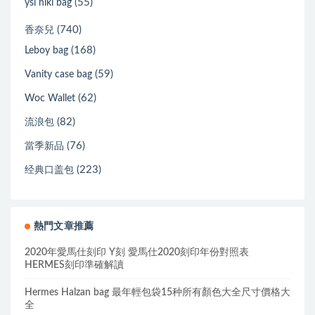
(55)
ysl niki bag
(740)
香奈兒
(168)
Leboy bag
(59)
Vanity case bag
(62)
Woc Wallet
(82)
流浪包
(76)
當季新品
(223)
经典口盖包
熱門文章推薦
2020年愛馬仕刻印 Y刻 愛馬仕2020刻印年份對照表
HERMES刻印準確解讀
Hermes Halzan bag 最年輕包袋15种所有顏色大全尺寸價格大
全