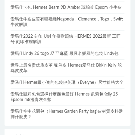
愛馬仕卡包 Hermes Bearn 9D Amber 琥珀黃 Epsom 小牛皮
愛馬仕牛皮皮質有哪幾種Negonda，Clemence，Togo，Swift
牛皮解讀
愛馬仕2022 刻印 U刻 年份對照錶 HERMES 2022最新 工匠
号 刻印准確解讀
愛馬仕Lindy 26 togo J7 亞麻藍 最具名媛風的包袋 Lindy包
世界上最名贵优质皮革 鸵鸟皮 Hermes爱马仕 Birkin Kelly 鸵
鸟皮皮革
爱马仕Hermes最小资的包袋伊芙琳（Evelyne）尺寸价格大全
愛馬仕凱莉包包選擇什麽顏色最好 Hermes 凱莉包Kelly 25
Epsom m8瀝青灰金扣
愛馬仕空中花園包（Hermes Garden Party bag)皮材質皮料選
擇什麽皮？