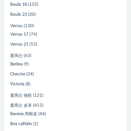
(155)
Roulis 18
(20)
Roulis 23
(130)
Verrou
(74)
Verrou 17
(55)
Verrou 21
(63)
愛馬仕
(9)
Berline
(24)
Cherche
(8)
Victoria
(121)
愛馬仕 拖鞋
(415)
愛馬仕 皮革
(44)
Barenia 馬鞍皮
(1)
Box calfskin