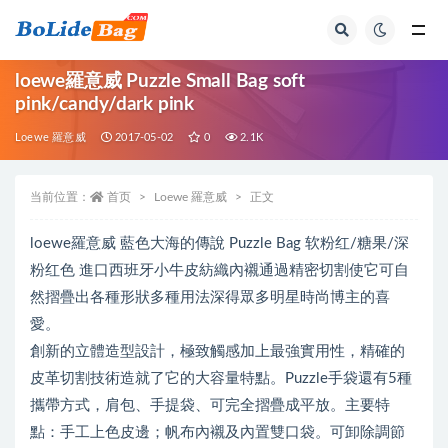
全部
loewe羅意威 Puzzle Small Bag soft
pink/candy/dark pink
Loewe 羅意威
2017-05-02
0
2.1K
当前位置：
首页
Loewe 羅意威
正文
loewe羅意威 藍色大海的傳說 Puzzle Bag 软粉红/糖果/深
粉红色 進口西班牙小牛皮紡織內襯通過精密切割使它可自
然摺疊出各種形狀多種用法深得眾多明星時尚博主的喜
愛。
創新的立體造型設計，極致觸感加上最強實用性，精確的
皮革切割技術造就了它的大容量特點。Puzzle手袋還有5種
攜帶方式，肩包、手提袋、可完全摺疊成平放。主要特
點：手工上色皮邊；帆布內襯及內置雙口袋。可卸除調節