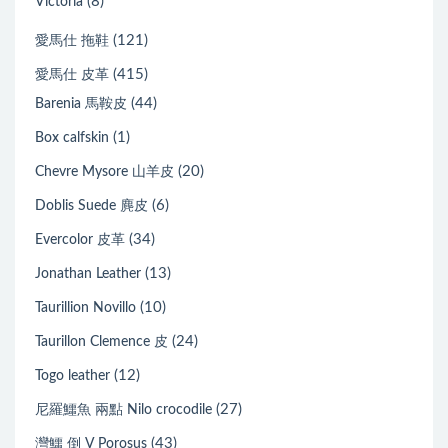
(8)
Victoria
(121)
愛馬仕 拖鞋
(415)
愛馬仕 皮革
(44)
Barenia 馬鞍皮
(1)
Box calfskin
(20)
Chevre Mysore 山羊皮
(6)
Doblis Suede 麂皮
(34)
Evercolor 皮革
(13)
Jonathan Leather
(10)
Taurillion Novillo
(24)
Taurillon Clemence 皮
(12)
Togo leather
(27)
尼羅鱷魚 兩點 Nilo crocodile
(43)
灣鱷 倒 V Porosus