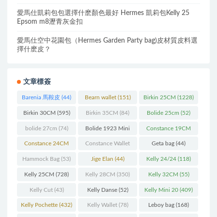
愛馬仕凱莉包包選擇什麽顏色最好 Hermes 凱莉包Kelly 25
Epsom m8瀝青灰金扣
愛馬仕空中花園包（Hermes Garden Party bag)皮材質皮料選
擇什麽皮？
文章標簽
Barenia 馬鞍皮
(44)
Bearn wallet
(151)
Birkin 25CM
(1228)
Birkin 30CM
(595)
Birkin 35CM
(84)
Bolide 25cm
(52)
bolide 27cm
(74)
Bolide 1923 Mini
Constance 19CM
(93)
(571)
Constance 24CM
Constance Wallet
Geta bag
(44)
(216)
(60)
Hammock Bag
(53)
Jige Elan
(44)
Kelly 24/24
(118)
Kelly 25CM
(728)
Kelly 28CM
(350)
Kelly 32CM
(55)
Kelly Cut
(43)
Kelly Danse
(52)
Kelly Mini 20
(409)
Kelly Pochette
(432)
Kelly Wallet
(78)
Leboy bag
(168)