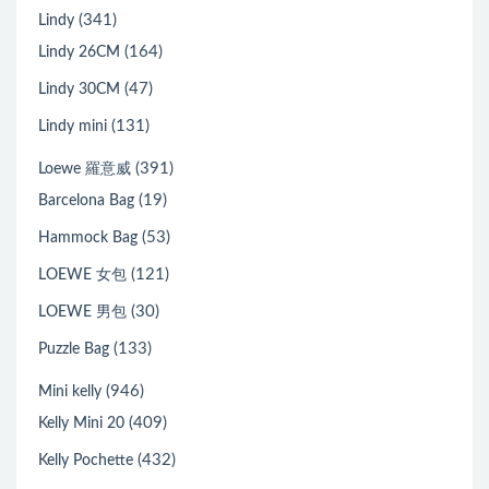
(341)
Lindy
(164)
Lindy 26CM
(47)
Lindy 30CM
(131)
Lindy mini
(391)
Loewe 羅意威
(19)
Barcelona Bag
(53)
Hammock Bag
(121)
LOEWE 女包
(30)
LOEWE 男包
(133)
Puzzle Bag
(946)
Mini kelly
(409)
Kelly Mini 20
(432)
Kelly Pochette