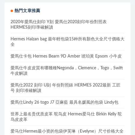
熱門文章推薦
2020年愛馬仕刻印 Y刻 愛馬仕2020刻印年份對照表
HERMES刻印準確解讀
Hermes Halzan bag 最年輕包袋15种所有顏色大全尺寸價格大
全
愛馬仕卡包 Hermes Bearn 9D Amber 琥珀黃 Epsom 小牛皮
愛馬仕牛皮皮質有哪幾種Negonda，Clemence，Togo，Swift
牛皮解讀
愛馬仕2022 刻印 U刻 年份對照錶 HERMES 2022最新 工匠
号 刻印准確解讀
愛馬仕Lindy 26 togo J7 亞麻藍 最具名媛風的包袋 Lindy包
世界上最名贵优质皮革 鸵鸟皮 Hermes爱马仕 Birkin Kelly 鸵
鸟皮皮革
爱马仕Hermes最小资的包袋伊芙琳（Evelyne）尺寸价格大全