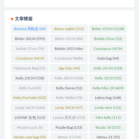
文章標簽
Barenia 馬鞍皮
(44)
Bearn wallet
(151)
Birkin 25CM
(1228)
Birkin 30CM
(595)
Birkin 35CM
(84)
Bolide 25cm
(52)
bolide 27cm
(74)
Bolide 1923 Mini
Constance 19CM
(93)
(571)
Constance 24CM
Constance Wallet
Geta bag
(44)
(216)
(60)
Hammock Bag
(53)
Jige Elan
(44)
Kelly 24/24
(118)
Kelly 25CM
(728)
Kelly 28CM
(350)
Kelly 32CM
(55)
Kelly Cut
(43)
Kelly Danse
(52)
Kelly Mini 20
(409)
Kelly Pochette
(432)
Kelly Wallet
(78)
Leboy bag
(168)
Lindy 26CM
(164)
Lindy 30CM
(47)
Lindy mini
(131)
LOEWE 女包
(121)
Loewe 羅意威
(253)
Mini kelly
(113)
Picotin Lock 18
Puzzle Bag
(133)
Roulis 18
(155)
(202)
Vanity case bag
(59)
Verrou 17
(74)
Verrou 21
(55)