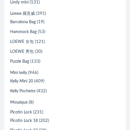
(131)
Lindy mini
(391)
Loewe 羅意威
(19)
Barcelona Bag
(53)
Hammock Bag
(121)
LOEWE 女包
(30)
LOEWE 男包
(133)
Puzzle Bag
(946)
Mini kelly
(409)
Kelly Mini 20
(432)
Kelly Pochette
(8)
Mosaique
(231)
Picotin Lock
(202)
Picotin Lock 18