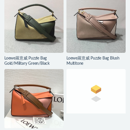
Loewe羅意威 Puzzle Bag
Loewe羅意威 Puzzle Bag Blush
Gold/Military Green/Black
Multitone