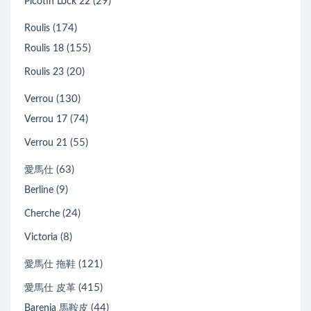
(29)
Picotin Lock 22
(174)
Roulis
(155)
Roulis 18
(20)
Roulis 23
(130)
Verrou
(74)
Verrou 17
(55)
Verrou 21
(63)
愛馬仕
(9)
Berline
(24)
Cherche
(8)
Victoria
(121)
愛馬仕 拖鞋
(415)
愛馬仕 皮革
(44)
Barenia 馬鞍皮