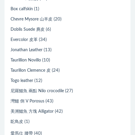
(1)
Box calfskin
(20)
Chevre Mysore 山羊皮
(6)
Doblis Suede 麂皮
(34)
Evercolor 皮革
(13)
Jonathan Leather
(10)
Taurillion Novillo
(24)
Taurillon Clemence 皮
(12)
Togo leather
(27)
尼羅鱷魚 兩點 Nilo crocodile
(43)
灣鱷 倒 V Porosus
(42)
美洲鱷魚 方塊 Alligator
(1)
鴕鳥皮
(40)
愛馬仕 腰帶