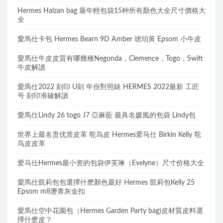
Hermes Halzan bag 最年輕包袋15种所有顏色大全尺寸價格大
全
愛馬仕卡包 Hermes Bearn 9D Amber 琥珀黃 Epsom 小牛皮
愛馬仕牛皮皮質有哪幾種Negonda，Clemence，Togo，Swift
牛皮解讀
愛馬仕2022 刻印 U刻 年份對照錶 HERMES 2022最新 工匠
号 刻印准確解讀
愛馬仕Lindy 26 togo J7 亞麻藍 最具名媛風的包袋 Lindy包
世界上最名贵优质皮革 鸵鸟皮 Hermes爱马仕 Birkin Kelly 鸵
鸟皮皮革
爱马仕Hermes最小资的包袋伊芙琳（Evelyne）尺寸价格大全
愛馬仕凱莉包包選擇什麽顏色最好 Hermes 凱莉包Kelly 25
Epsom m8瀝青灰金扣
愛馬仕空中花園包（Hermes Garden Party bag)皮材質皮料選
擇什麽皮？