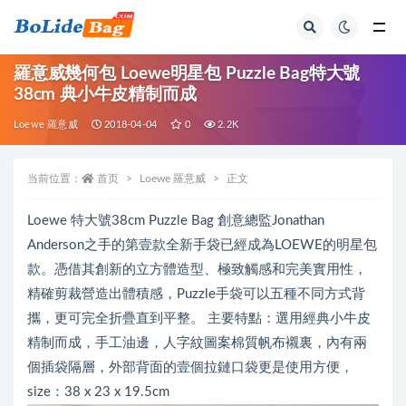
全部
羅意威幾何包 Loewe明星包 Puzzle Bag特大號
38cm 典小牛皮精制而成
Loewe 羅意威
2018-04-04
0
2.2K
当前位置：
首页
Loewe 羅意威
正文
Loewe 特大號38cm Puzzle Bag 創意總監Jonathan
Anderson之手的第壹款全新手袋已經成為LOEWE的明星包
款。憑借其創新的立方體造型、極致觸感和完美實用性，
精確剪裁營造出體積感，Puzzle手袋可以五種不同方式背
攜，更可完全折疊直到平整。 主要特點：選用經典小牛皮
精制而成，手工油邊，人字紋圖案棉質帆布襯裏，內有兩
個插袋隔層，外部背面的壹個拉鏈口袋更是使用方便，
size：38 x 23 x 19.5cm