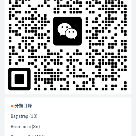
分類目錄
(13)
Bag strap
(36)
Béarn mini