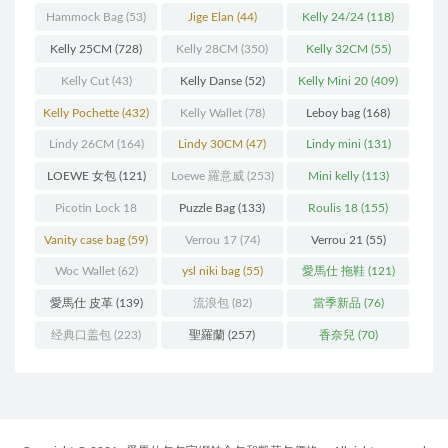
(216)
(60)
Hammock Bag
(53)
Jige Elan
(44)
Kelly 24/24
(118)
Kelly 25CM
(728)
Kelly 28CM
(350)
Kelly 32CM
(55)
Kelly Cut
(43)
Kelly Danse
(52)
Kelly Mini 20
(409)
Kelly Pochette
(432)
Kelly Wallet
(78)
Leboy bag
(168)
Lindy 26CM
(164)
Lindy 30CM
(47)
Lindy mini
(131)
LOEWE 女包
(121)
Loewe 羅意威
(253)
Mini kelly
(113)
Picotin Lock 18
Puzzle Bag
(133)
Roulis 18
(155)
(202)
Vanity case bag
(59)
Verrou 17
(74)
Verrou 21
(55)
Woc Wallet
(62)
ysl niki bag
(55)
愛馬仕 拖鞋
(121)
愛馬仕 皮革
(139)
流浪包
(82)
當季新品
(76)
经典口盖包
(223)
聖羅蘭
(257)
香奈兒
(70)