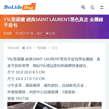
全部
YSL聖羅蘭 經典SAINT LAURENT黑色真皮 金屬鏈
手提包
聖羅蘭
2017-07-04
0
1.5K
当前位置：
首页
聖羅蘭
正文
YSL聖羅蘭 經典SAINT LAURENT黑色手提包帶金屬鏈、真
皮可拆卸肩帶、聯結YSL標誌搭扣和鑲鑽拼接縫合。
尺寸 32.0 20.0 8.5 CM
尺寸 24.0 17.0 7.0 CM
小牛皮革，羅緞襯裡，磁性鎖扣，拉絲銀色五金，
外後隔層袋，內部中心拉鏈隔層，1個插袋，
貨號 392738