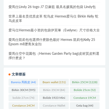
愛馬仕Lindy 26 togo J7 亞麻藍 最具名媛風的包袋 Lindy包
世界上最名贵优质皮革 鸵鸟皮 Hermes爱马仕 Birkin Kelly 鸵
鸟皮皮革
爱马仕Hermes最小资的包袋伊芙琳（Evelyne）尺寸价格大全
愛馬仕凱莉包包選擇什麽顏色最好 Hermes 凱莉包Kelly 25
Epsom m8瀝青灰金扣
愛馬仕空中花園包（Hermes Garden Party bag)皮材質皮料選
擇什麽皮？
文章標簽
Barenia 馬鞍皮
(44)
Bearn wallet
(151)
Birkin 25CM
(1228)
Birkin 30CM
(595)
Birkin 35CM
(84)
Bolide 25cm
(52)
bolide 27cm
(74)
Bolide 1923 Mini
Constance 19CM
(93)
(571)
Constance 24CM
Constance Wallet
Geta bag
(44)