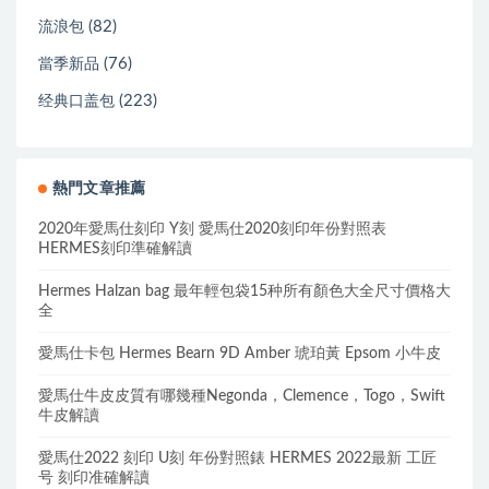
(82)
流浪包
(76)
當季新品
(223)
经典口盖包
熱門文章推薦
2020年愛馬仕刻印 Y刻 愛馬仕2020刻印年份對照表
HERMES刻印準確解讀
Hermes Halzan bag 最年輕包袋15种所有顏色大全尺寸價格大
全
愛馬仕卡包 Hermes Bearn 9D Amber 琥珀黃 Epsom 小牛皮
愛馬仕牛皮皮質有哪幾種Negonda，Clemence，Togo，Swift
牛皮解讀
愛馬仕2022 刻印 U刻 年份對照錶 HERMES 2022最新 工匠
号 刻印准確解讀