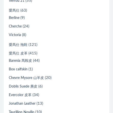
(55)
Verrou 21
(63)
愛馬仕
(9)
Berline
(24)
Cherche
(8)
Victoria
(121)
愛馬仕 拖鞋
(415)
愛馬仕 皮革
(44)
Barenia 馬鞍皮
(1)
Box calfskin
(20)
Chevre Mysore 山羊皮
(6)
Doblis Suede 麂皮
(34)
Evercolor 皮革
(13)
Jonathan Leather
(10)
Taurillion Novillo