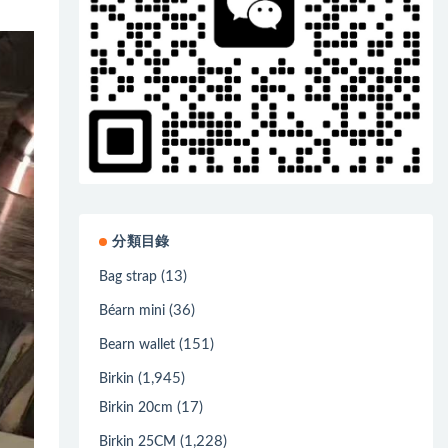
分類目錄
(13)
Bag strap
(36)
Béarn mini
(151)
Bearn wallet
(1,945)
Birkin
(17)
Birkin 20cm
(1,228)
Birkin 25CM