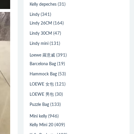
(31)
Kelly depeches
(341)
Lindy
(164)
Lindy 26CM
(47)
Lindy 30CM
(131)
Lindy mini
(391)
Loewe 羅意威
(19)
Barcelona Bag
(53)
Hammock Bag
(121)
LOEWE 女包
(30)
LOEWE 男包
(133)
Puzzle Bag
(946)
Mini kelly
(409)
Kelly Mini 20