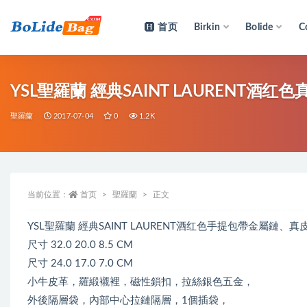
首页
Birkin
Bolide
C
全部
YSL聖羅蘭 經典SAINT LAURENT酒
聖羅蘭
2017-07-04
0
1.2K
当前位置：
首页
聖羅蘭
正文
YSL聖羅蘭 經典SAINT LAURENT酒红色手提包帶金屬鏈
尺寸 32.0 20.0 8.5 CM
尺寸 24.0 17.0 7.0 CM
小牛皮革，羅緞襯裡，磁性鎖扣，拉絲銀色五金，
外後隔層袋，內部中心拉鏈隔層，1個插袋，