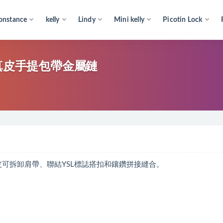
onstance
kelly
Lindy
Mini kelly
Picotin Lock
红色真皮手提包帶金屬鏈
、真皮可拆卸肩帶、聯結YSL標誌搭扣和鑲鑽拼接縫合。