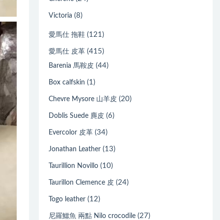
(8)
Victoria
(121)
愛馬仕 拖鞋
(415)
愛馬仕 皮革
(44)
Barenia 馬鞍皮
(1)
Box calfskin
(20)
Chevre Mysore 山羊皮
(6)
Doblis Suede 麂皮
(34)
Evercolor 皮革
(13)
Jonathan Leather
(10)
Taurillion Novillo
(24)
Taurillon Clemence 皮
(12)
Togo leather
(27)
尼羅鱷魚 兩點 Nilo crocodile