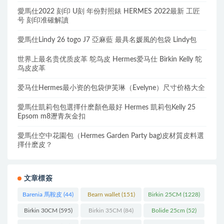
愛馬仕2022 刻印 U刻 年份對照錶 HERMES 2022最新 工匠
号 刻印准確解讀
愛馬仕Lindy 26 togo J7 亞麻藍 最具名媛風的包袋 Lindy包
世界上最名贵优质皮革 鸵鸟皮 Hermes爱马仕 Birkin Kelly 鸵
鸟皮皮革
爱马仕Hermes最小资的包袋伊芙琳（Evelyne）尺寸价格大全
愛馬仕凱莉包包選擇什麽顏色最好 Hermes 凱莉包Kelly 25
Epsom m8瀝青灰金扣
愛馬仕空中花園包（Hermes Garden Party bag)皮材質皮料選
擇什麽皮？
文章標簽
Barenia 馬鞍皮
(44)
Bearn wallet
(151)
Birkin 25CM
(1228)
Birkin 30CM
(595)
Birkin 35CM
(84)
Bolide 25cm
(52)