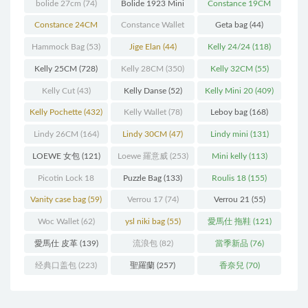
bolide 27cm
(74)
Bolide 1923 Mini
Constance 19CM
(93)
(571)
Constance 24CM
Constance Wallet
Geta bag
(44)
(216)
(60)
Hammock Bag
(53)
Jige Elan
(44)
Kelly 24/24
(118)
Kelly 25CM
(728)
Kelly 28CM
(350)
Kelly 32CM
(55)
Kelly Cut
(43)
Kelly Danse
(52)
Kelly Mini 20
(409)
Kelly Pochette
(432)
Kelly Wallet
(78)
Leboy bag
(168)
Lindy 26CM
(164)
Lindy 30CM
(47)
Lindy mini
(131)
LOEWE 女包
(121)
Loewe 羅意威
(253)
Mini kelly
(113)
Picotin Lock 18
Puzzle Bag
(133)
Roulis 18
(155)
(202)
Vanity case bag
(59)
Verrou 17
(74)
Verrou 21
(55)
Woc Wallet
(62)
ysl niki bag
(55)
愛馬仕 拖鞋
(121)
愛馬仕 皮革
(139)
流浪包
(82)
當季新品
(76)
经典口盖包
(223)
聖羅蘭
(257)
香奈兒
(70)