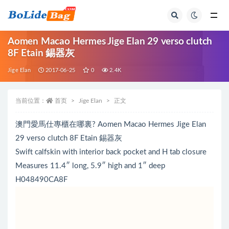
全部
Aomen Macao Hermes Jige Elan 29 verso clutch
8F Etain 錫器灰
Jige Elan
2017-06-25
0
2.4K
当前位置：
首页
Jige Elan
正文
澳門愛馬仕專櫃在哪裏? Aomen Macao Hermes Jige Elan
29 verso clutch 8F Etain 錫器灰
Swift calfskin with interior back pocket and H tab closure
Measures 11.4″ long, 5.9″ high and 1″ deep
H048490CA8F