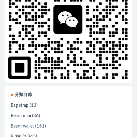
分類目錄
(13)
Bag strap
(36)
Béarn mini
(151)
Bearn wallet
(1,945)
Birkin