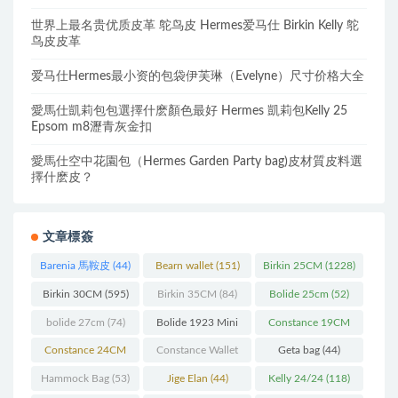
世界上最名贵优质皮革 鸵鸟皮 Hermes爱马仕 Birkin Kelly 鸵
鸟皮皮革
爱马仕Hermes最小资的包袋伊芙琳（Evelyne）尺寸价格大全
愛馬仕凱莉包包選擇什麽顏色最好 Hermes 凱莉包Kelly 25
Epsom m8瀝青灰金扣
愛馬仕空中花園包（Hermes Garden Party bag)皮材質皮料選
擇什麽皮？
文章標簽
Barenia 馬鞍皮
(44)
Bearn wallet
(151)
Birkin 25CM
(1228)
Birkin 30CM
(595)
Birkin 35CM
(84)
Bolide 25cm
(52)
bolide 27cm
(74)
Bolide 1923 Mini
Constance 19CM
(93)
(571)
Constance 24CM
Constance Wallet
Geta bag
(44)
(216)
(60)
Hammock Bag
(53)
Jige Elan
(44)
Kelly 24/24
(118)