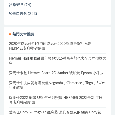
(76)
當季新品
(223)
经典口盖包
熱門文章推薦
2020年愛馬仕刻印 Y刻 愛馬仕2020刻印年份對照表
HERMES刻印準確解讀
Hermes Halzan bag 最年輕包袋15种所有顏色大全尺寸價格大
全
愛馬仕卡包 Hermes Bearn 9D Amber 琥珀黃 Epsom 小牛皮
愛馬仕牛皮皮質有哪幾種Negonda，Clemence，Togo，Swift
牛皮解讀
愛馬仕2022 刻印 U刻 年份對照錶 HERMES 2022最新 工匠
号 刻印准確解讀
愛馬仕Lindy 26 togo J7 亞麻藍 最具名媛風的包袋 Lindy包