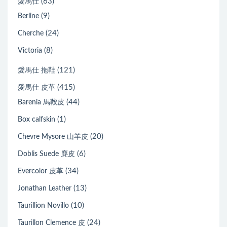
(63)
愛馬仕
(9)
Berline
(24)
Cherche
(8)
Victoria
(121)
愛馬仕 拖鞋
(415)
愛馬仕 皮革
(44)
Barenia 馬鞍皮
(1)
Box calfskin
(20)
Chevre Mysore 山羊皮
(6)
Doblis Suede 麂皮
(34)
Evercolor 皮革
(13)
Jonathan Leather
(10)
Taurillion Novillo
(24)
Taurillon Clemence 皮