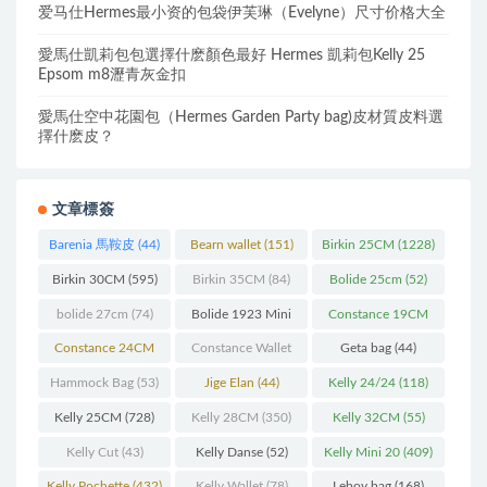
爱马仕Hermes最小资的包袋伊芙琳（Evelyne）尺寸价格大全
愛馬仕凱莉包包選擇什麽顏色最好 Hermes 凱莉包Kelly 25
Epsom m8瀝青灰金扣
愛馬仕空中花園包（Hermes Garden Party bag)皮材質皮料選
擇什麽皮？
文章標簽
Barenia 馬鞍皮
(44)
Bearn wallet
(151)
Birkin 25CM
(1228)
Birkin 30CM
(595)
Birkin 35CM
(84)
Bolide 25cm
(52)
bolide 27cm
(74)
Bolide 1923 Mini
Constance 19CM
(93)
(571)
Constance 24CM
Constance Wallet
Geta bag
(44)
(216)
(60)
Hammock Bag
(53)
Jige Elan
(44)
Kelly 24/24
(118)
Kelly 25CM
(728)
Kelly 28CM
(350)
Kelly 32CM
(55)
Kelly Cut
(43)
Kelly Danse
(52)
Kelly Mini 20
(409)
Kelly Pochette
(432)
Kelly Wallet
(78)
Leboy bag
(168)