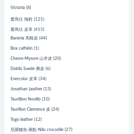
(8)
Victoria
(121)
愛馬仕 拖鞋
(415)
愛馬仕 皮革
(44)
Barenia 馬鞍皮
(1)
Box calfskin
(20)
Chevre Mysore 山羊皮
(6)
Doblis Suede 麂皮
(34)
Evercolor 皮革
(13)
Jonathan Leather
(10)
Taurillion Novillo
(24)
Taurillon Clemence 皮
(12)
Togo leather
(27)
尼羅鱷魚 兩點 Nilo crocodile