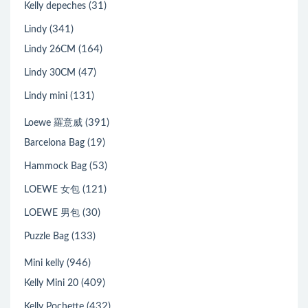
(31)
Kelly depeches
(341)
Lindy
(164)
Lindy 26CM
(47)
Lindy 30CM
(131)
Lindy mini
(391)
Loewe 羅意威
(19)
Barcelona Bag
(53)
Hammock Bag
(121)
LOEWE 女包
(30)
LOEWE 男包
(133)
Puzzle Bag
(946)
Mini kelly
(409)
Kelly Mini 20
(432)
Kelly Pochette