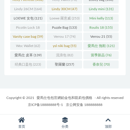
Lindy 26CM
(164)
Lindy 30CM
(47)
Lindy mini
(131)
LOEWE 女包
(121)
Loewe 羅意威
(253)
Mini kelly
(113)
Picotin Lock 18
Puzzle Bag
(133)
Roulis 18
(155)
(202)
Vanity case bag
(59)
Verrou 17
(74)
Verrou 21
(55)
Woc Wallet
(62)
ysl niki bag
(55)
愛馬仕 拖鞋
(121)
愛馬仕 皮革
(139)
流浪包
(82)
當季新品
(76)
经典口盖包
(223)
聖羅蘭
(257)
香奈兒
(70)
Copyright © 2021
愛馬仕包包官網鉑金包和凱莉包價格
- All rights reserved
京ICP备18888888号-1
京公网安备 188888888
首页
分类
顶部