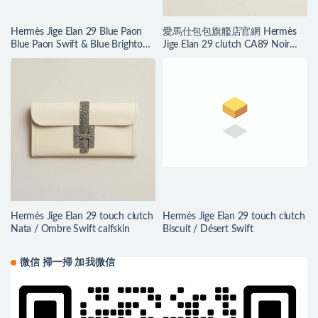
Hermès Jige Elan 29 Blue Paon
愛馬仕包包旗艦店官網 Hermès
Blue Paon Swift & Blue Brighton
Jige Elan 29 clutch CA89 Noir
Lizard
Swift
Hermès Jige Elan 29 touch clutch
Hermès Jige Elan 29 touch clutch
Nata / Ombre Swift calfskin
Biscuit / Désert Swift
微信 掃一掃 加我微信