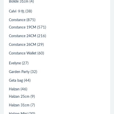
(4)
Bolide 31cm
(38)
Calvi 卡包
(875)
Constance
(571)
Constance 19CM
(216)
Constance 24CM
(29)
Constance 26CM
(60)
Constance Wallet
(27)
Evelyne
(32)
Garden Party
(44)
Geta bag
(46)
Halzan
(9)
Halzan 25cm
(7)
Halzan 31cm
(30)
Halzan Mini