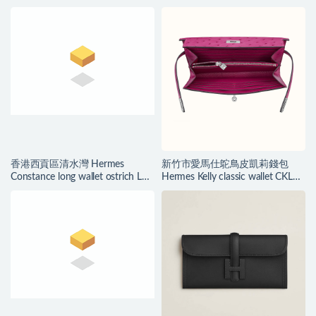
Pourpre
Evercolor
香港西貢區清水灣 Hermes
新竹市愛馬仕鴕鳥皮凱莉錢包
Constance long wallet ostrich L3
Hermes Kelly classic wallet CKL3
Rose Pourpre
Rose Pourpre