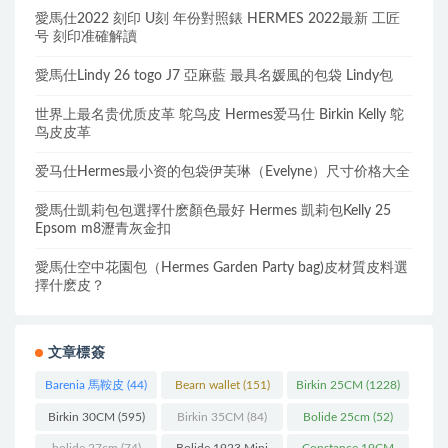
愛馬仕2022 刻印 U刻 年份對照錶 HERMES 2022最新 工匠
号 刻印准確解讀
愛馬仕Lindy 26 togo J7 亞麻藍 最具名媛風的包袋 Lindy包
世界上最名贵优质皮革 鸵鸟皮 Hermes爱马仕 Birkin Kelly 鸵
鸟皮皮革
爱马仕Hermes最小资的包袋伊芙琳（Evelyne）尺寸价格大全
愛馬仕凱莉包包選擇什麽顏色最好 Hermes 凱莉包Kelly 25
Epsom m8瀝青灰金扣
愛馬仕空中花園包（Hermes Garden Party bag)皮材質皮料選
擇什麽皮？
文章標簽
Barenia 馬鞍皮
(44)
Bearn wallet
(151)
Birkin 25CM
(1228)
Birkin 30CM
(595)
Birkin 35CM
(84)
Bolide 25cm
(52)