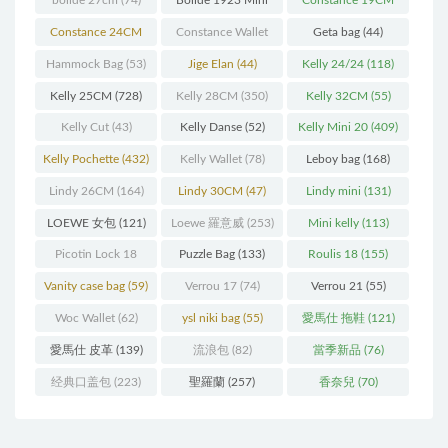
bolide 27cm
(74)
Bolide 1923 Mini
Constance 19CM
(93)
(571)
Constance 24CM
Constance Wallet
Geta bag
(44)
(216)
(60)
Hammock Bag
(53)
Jige Elan
(44)
Kelly 24/24
(118)
Kelly 25CM
(728)
Kelly 28CM
(350)
Kelly 32CM
(55)
Kelly Cut
(43)
Kelly Danse
(52)
Kelly Mini 20
(409)
Kelly Pochette
(432)
Kelly Wallet
(78)
Leboy bag
(168)
Lindy 26CM
(164)
Lindy 30CM
(47)
Lindy mini
(131)
LOEWE 女包
(121)
Loewe 羅意威
(253)
Mini kelly
(113)
Picotin Lock 18
Puzzle Bag
(133)
Roulis 18
(155)
(202)
Vanity case bag
(59)
Verrou 17
(74)
Verrou 21
(55)
Woc Wallet
(62)
ysl niki bag
(55)
愛馬仕 拖鞋
(121)
愛馬仕 皮革
(139)
流浪包
(82)
當季新品
(76)
经典口盖包
(223)
聖羅蘭
(257)
香奈兒
(70)