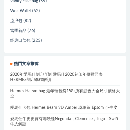
(59)
Vanity case bag
(62)
Woc Wallet
(82)
流浪包
(76)
當季新品
(223)
经典口盖包
熱門文章推薦
2020年愛馬仕刻印 Y刻 愛馬仕2020刻印年份對照表
HERMES刻印準確解讀
Hermes Halzan bag 最年輕包袋15种所有顏色大全尺寸價格大
全
愛馬仕卡包 Hermes Bearn 9D Amber 琥珀黃 Epsom 小牛皮
愛馬仕牛皮皮質有哪幾種Negonda，Clemence，Togo，Swift
牛皮解讀