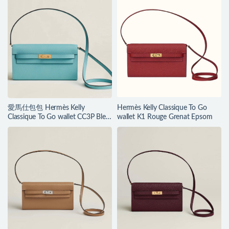
愛馬仕包包 Hermès Kelly
Hermès Kelly Classique To Go
Classique To Go wallet CC3P Bleu
wallet K1 Rouge Grenat Epsom
Atoll Epsom