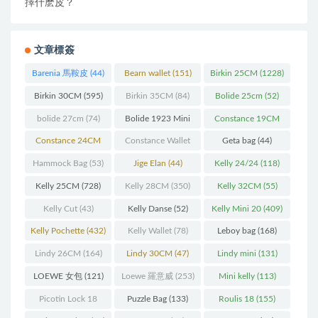
擇什麽皮？
文章標簽
Barenia 馬鞍皮
(44)
Bearn wallet
(151)
Birkin 25CM
(1228)
Birkin 30CM
(595)
Birkin 35CM
(84)
Bolide 25cm
(52)
bolide 27cm
(74)
Bolide 1923 Mini
Constance 19CM
(93)
(571)
Constance 24CM
Constance Wallet
Geta bag
(44)
(216)
(60)
Hammock Bag
(53)
Jige Elan
(44)
Kelly 24/24
(118)
Kelly 25CM
(728)
Kelly 28CM
(350)
Kelly 32CM
(55)
Kelly Cut
(43)
Kelly Danse
(52)
Kelly Mini 20
(409)
Kelly Pochette
(432)
Kelly Wallet
(78)
Leboy bag
(168)
Lindy 26CM
(164)
Lindy 30CM
(47)
Lindy mini
(131)
LOEWE 女包
(121)
Loewe 羅意威
(253)
Mini kelly
(113)
Picotin Lock 18
Puzzle Bag
(133)
Roulis 18
(155)