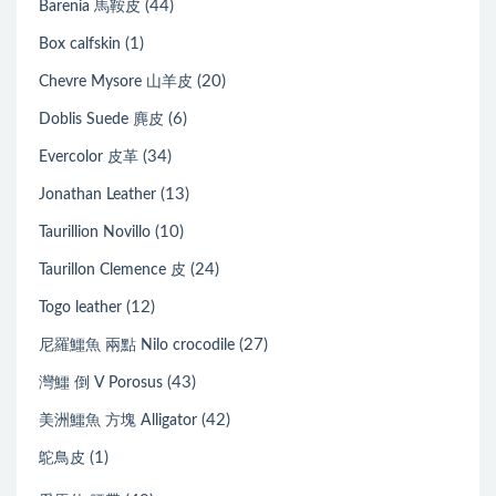
(44)
Barenia 馬鞍皮
(1)
Box calfskin
(20)
Chevre Mysore 山羊皮
(6)
Doblis Suede 麂皮
(34)
Evercolor 皮革
(13)
Jonathan Leather
(10)
Taurillion Novillo
(24)
Taurillon Clemence 皮
(12)
Togo leather
(27)
尼羅鱷魚 兩點 Nilo crocodile
(43)
灣鱷 倒 V Porosus
(42)
美洲鱷魚 方塊 Alligator
(1)
鴕鳥皮