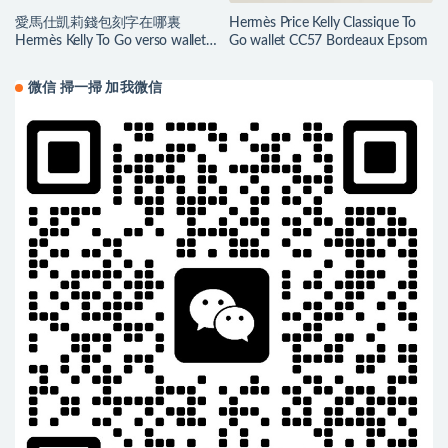
愛馬仕凱莉錢包刻字在哪裏
Hermès Price Kelly Classique To
Hermès Kelly To Go verso wallet
Go wallet CC57 Bordeaux Epsom
Chaï/Mauve Sylvestre
微信 掃一掃 加我微信