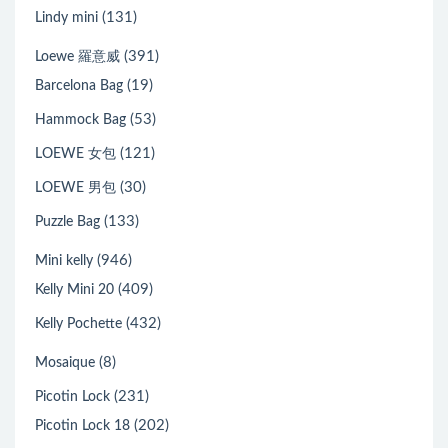
(131)
Lindy mini
(391)
Loewe 羅意威
(19)
Barcelona Bag
(53)
Hammock Bag
(121)
LOEWE 女包
(30)
LOEWE 男包
(133)
Puzzle Bag
(946)
Mini kelly
(409)
Kelly Mini 20
(432)
Kelly Pochette
(8)
Mosaique
(231)
Picotin Lock
(202)
Picotin Lock 18