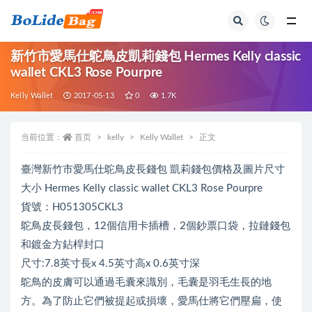
全部
新竹市愛馬仕鴕鳥皮凱莉錢包 Hermes Kelly classic
wallet CKL3 Rose Pourpre
Kelly Wallet
2017-05-13
0
1.7K
当前位置：
首页
kelly
Kelly Wallet
正文
臺灣新竹市愛馬仕鴕鳥皮長錢包 凱莉錢包價格及圖片尺寸
大小 Hermes Kelly classic wallet CKL3 Rose Pourpre
貨號：H051305CKL3
鴕鳥皮長錢包，12個信用卡插槽，2個鈔票口袋，拉鏈錢包
和鍍金方鉆桿封口
尺寸:7.8英寸長x 4.5英寸高x 0.6英寸深
鴕鳥的皮膚可以通過毛囊來識別，毛囊是羽毛生長的地
方。為了防止它們被提起或損壞，愛馬仕將它們壓扁，使