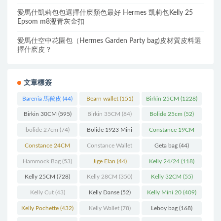
愛馬仕凱莉包包選擇什麽顏色最好 Hermes 凱莉包Kelly 25
Epsom m8瀝青灰金扣
愛馬仕空中花園包（Hermes Garden Party bag)皮材質皮料選
擇什麽皮？
文章標簽
Barenia 馬鞍皮
(44)
Bearn wallet
(151)
Birkin 25CM
(1228)
Birkin 30CM
(595)
Birkin 35CM
(84)
Bolide 25cm
(52)
bolide 27cm
(74)
Bolide 1923 Mini
Constance 19CM
(93)
(571)
Constance 24CM
Constance Wallet
Geta bag
(44)
(216)
(60)
Hammock Bag
(53)
Jige Elan
(44)
Kelly 24/24
(118)
Kelly 25CM
(728)
Kelly 28CM
(350)
Kelly 32CM
(55)
Kelly Cut
(43)
Kelly Danse
(52)
Kelly Mini 20
(409)
Kelly Pochette
(432)
Kelly Wallet
(78)
Leboy bag
(168)