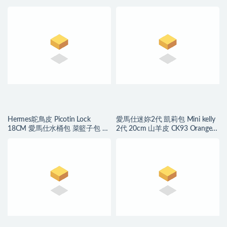
Hermes鴕鳥皮 Picotin Lock
愛馬仕迷妳2代 凱莉包 Mini kelly
18CM 愛馬仕水桶包 菜籃子包 南
2代 20cm 山羊皮 CK93 Orange經
非KK鴕鳥皮
典橙色