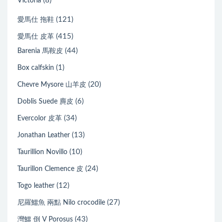
(8)
Victoria
(121)
愛馬仕 拖鞋
(415)
愛馬仕 皮革
(44)
Barenia 馬鞍皮
(1)
Box calfskin
(20)
Chevre Mysore 山羊皮
(6)
Doblis Suede 麂皮
(34)
Evercolor 皮革
(13)
Jonathan Leather
(10)
Taurillion Novillo
(24)
Taurillon Clemence 皮
(12)
Togo leather
(27)
尼羅鱷魚 兩點 Nilo crocodile
(43)
灣鱷 倒 V Porosus