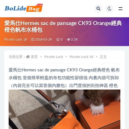
全部
愛馬仕Hermes sac de pansage CK93 Orange經典
橙色帆布水桶包
Picotin Lock 18
2018-05-29
0
2.5K
当前位置：
首页
Picotin Lock
Picotin Lock 18
正文
愛馬仕Hermes sac de pansage CK93 Orange經典橙色 帆布
水桶包 壹個簡單輕盈的布包功能性卻很強 內裏內袋可拆卸
（內袋完全可以當壹個內膽包）出門度假的街拍神器 橙色