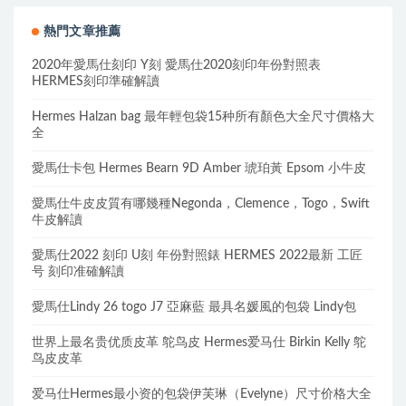
熱門文章推薦
2020年愛馬仕刻印 Y刻 愛馬仕2020刻印年份對照表
HERMES刻印準確解讀
Hermes Halzan bag 最年輕包袋15种所有顏色大全尺寸價格大
全
愛馬仕卡包 Hermes Bearn 9D Amber 琥珀黃 Epsom 小牛皮
愛馬仕牛皮皮質有哪幾種Negonda，Clemence，Togo，Swift
牛皮解讀
愛馬仕2022 刻印 U刻 年份對照錶 HERMES 2022最新 工匠
号 刻印准確解讀
愛馬仕Lindy 26 togo J7 亞麻藍 最具名媛風的包袋 Lindy包
世界上最名贵优质皮革 鸵鸟皮 Hermes爱马仕 Birkin Kelly 鸵
鸟皮皮革
爱马仕Hermes最小资的包袋伊芙琳（Evelyne）尺寸价格大全