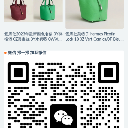
愛馬仕2023年最新顏色名稱 0Y檸
愛馬仕菜籃子 hermes Picotin
檬酒 0Z漫畫綠 3Y水兵藍 0W冰
Lock 18 0Z Vert Comics/0F Bleu
晶灰
frida Clemence
微信 掃一掃 加我微信