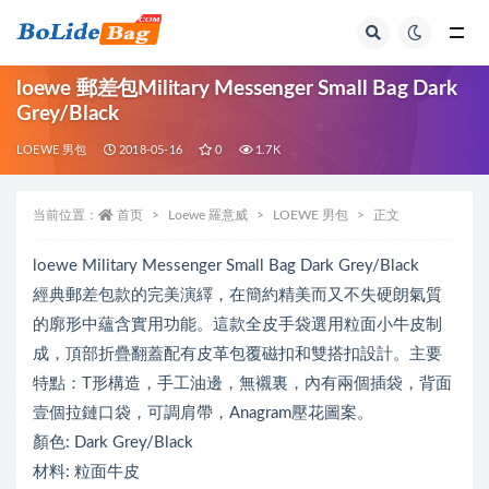
全部
loewe 郵差包Military Messenger Small Bag Dark
Grey/Black
LOEWE 男包
2018-05-16
0
1.7K
当前位置：
首页
Loewe 羅意威
LOEWE 男包
正文
loewe Military Messenger Small Bag Dark Grey/Black
經典郵差包款的完美演繹，在簡約精美而又不失硬朗氣質
的廓形中蘊含實用功能。這款全皮手袋選用粒面小牛皮制
成，頂部折疊翻蓋配有皮革包覆磁扣和雙搭扣設計。主要
特點：T形構造，手工油邊，無襯裏，內有兩個插袋，背面
壹個拉鏈口袋，可調肩帶，Anagram壓花圖案。
顏色: Dark Grey/Black
材料: 粒面牛皮