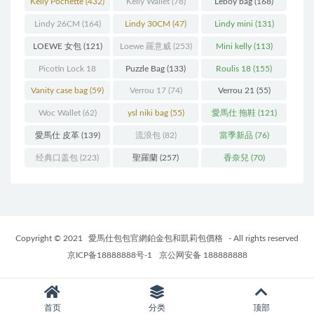
Kelly Pochette
(432)
Kelly Wallet
(78)
Leboy bag
(168)
Lindy 26CM
(164)
Lindy 30CM
(47)
Lindy mini
(131)
LOEWE 女包
(121)
Loewe 羅意威
(253)
Mini kelly
(113)
Picotin Lock 18
Puzzle Bag
(133)
Roulis 18
(155)
(202)
Vanity case bag
(59)
Verrou 17
(74)
Verrou 21
(55)
Woc Wallet
(62)
ysl niki bag
(55)
愛馬仕 拖鞋
(121)
愛馬仕 皮革
(139)
流浪包
(82)
當季新品
(76)
经典口盖包
(223)
聖羅蘭
(257)
香奈兒
(70)
Copyright © 2021
愛馬仕包包官網鉑金包和凱莉包價格
- All rights reserved
京ICP备18888888号-1
京公网安备 188888888
首页
分类
顶部