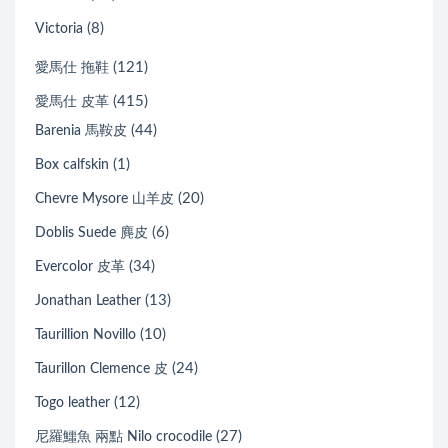
(8)
Victoria
(121)
愛馬仕 拖鞋
(415)
愛馬仕 皮革
(44)
Barenia 馬鞍皮
(1)
Box calfskin
(20)
Chevre Mysore 山羊皮
(6)
Doblis Suede 麂皮
(34)
Evercolor 皮革
(13)
Jonathan Leather
(10)
Taurillion Novillo
(24)
Taurillon Clemence 皮
(12)
Togo leather
(27)
尼羅鱷魚 兩點 Nilo crocodile