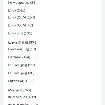
(31)
Kelly depeches
(341)
Lindy
(164)
Lindy 26CM
(47)
Lindy 30CM
(131)
Lindy mini
(391)
Loewe 羅意威
(19)
Barcelona Bag
(53)
Hammock Bag
(121)
LOEWE 女包
(30)
LOEWE 男包
(133)
Puzzle Bag
(946)
Mini kelly
(409)
Kelly Mini 20