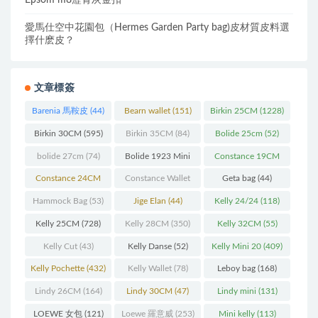
Epsom m8瀝青灰金扣
愛馬仕空中花園包（Hermes Garden Party bag)皮材質皮料選
擇什麽皮？
文章標簽
Barenia 馬鞍皮
(44)
Bearn wallet
(151)
Birkin 25CM
(1228)
Birkin 30CM
(595)
Birkin 35CM
(84)
Bolide 25cm
(52)
bolide 27cm
(74)
Bolide 1923 Mini
Constance 19CM
(93)
(571)
Constance 24CM
Constance Wallet
Geta bag
(44)
(216)
(60)
Hammock Bag
(53)
Jige Elan
(44)
Kelly 24/24
(118)
Kelly 25CM
(728)
Kelly 28CM
(350)
Kelly 32CM
(55)
Kelly Cut
(43)
Kelly Danse
(52)
Kelly Mini 20
(409)
Kelly Pochette
(432)
Kelly Wallet
(78)
Leboy bag
(168)
Lindy 26CM
(164)
Lindy 30CM
(47)
Lindy mini
(131)
LOEWE 女包
(121)
Loewe 羅意威
(253)
Mini kelly
(113)