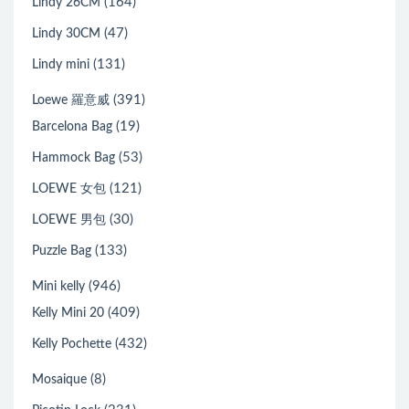
(164)
Lindy 26CM
(47)
Lindy 30CM
(131)
Lindy mini
(391)
Loewe 羅意威
(19)
Barcelona Bag
(53)
Hammock Bag
(121)
LOEWE 女包
(30)
LOEWE 男包
(133)
Puzzle Bag
(946)
Mini kelly
(409)
Kelly Mini 20
(432)
Kelly Pochette
(8)
Mosaique