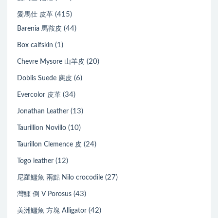
(415)
愛馬仕 皮革
(44)
Barenia 馬鞍皮
(1)
Box calfskin
(20)
Chevre Mysore 山羊皮
(6)
Doblis Suede 麂皮
(34)
Evercolor 皮革
(13)
Jonathan Leather
(10)
Taurillion Novillo
(24)
Taurillon Clemence 皮
(12)
Togo leather
(27)
尼羅鱷魚 兩點 Nilo crocodile
(43)
灣鱷 倒 V Porosus
(42)
美洲鱷魚 方塊 Alligator