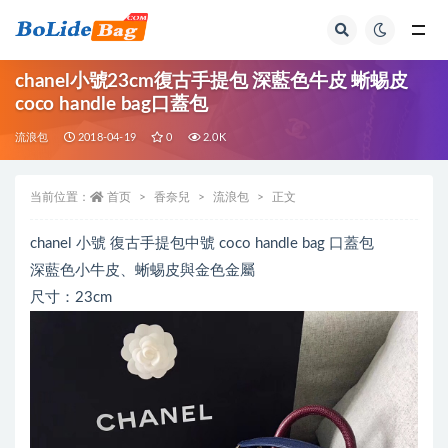
全部
chanel小號23cm復古手提包 深藍色牛皮 蜥蜴皮
coco handle bag口蓋包
流浪包
2018-04-19
0
2.0K
当前位置：
首页
香奈兒
流浪包
正文
chanel 小號 復古手提包中號 coco handle bag 口蓋包
深藍色小牛皮、蜥蜴皮與金色金屬
尺寸：23cm