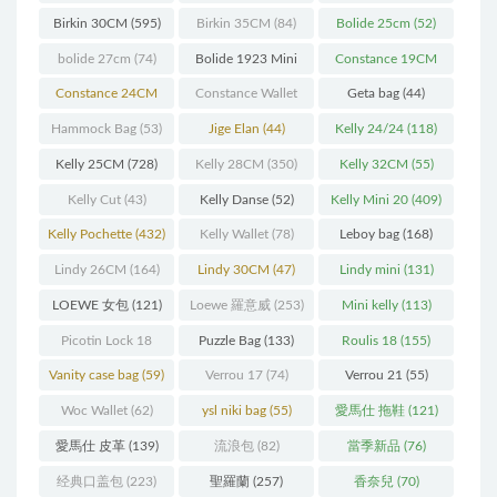
Birkin 30CM
(595)
Birkin 35CM
(84)
Bolide 25cm
(52)
bolide 27cm
(74)
Bolide 1923 Mini
Constance 19CM
(93)
(571)
Constance 24CM
Constance Wallet
Geta bag
(44)
(216)
(60)
Hammock Bag
(53)
Jige Elan
(44)
Kelly 24/24
(118)
Kelly 25CM
(728)
Kelly 28CM
(350)
Kelly 32CM
(55)
Kelly Cut
(43)
Kelly Danse
(52)
Kelly Mini 20
(409)
Kelly Pochette
(432)
Kelly Wallet
(78)
Leboy bag
(168)
Lindy 26CM
(164)
Lindy 30CM
(47)
Lindy mini
(131)
LOEWE 女包
(121)
Loewe 羅意威
(253)
Mini kelly
(113)
Picotin Lock 18
Puzzle Bag
(133)
Roulis 18
(155)
(202)
Vanity case bag
(59)
Verrou 17
(74)
Verrou 21
(55)
Woc Wallet
(62)
ysl niki bag
(55)
愛馬仕 拖鞋
(121)
愛馬仕 皮革
(139)
流浪包
(82)
當季新品
(76)
经典口盖包
(223)
聖羅蘭
(257)
香奈兒
(70)