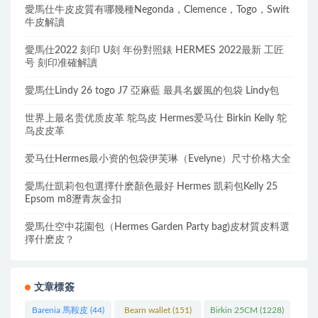
愛馬仕牛皮皮質有哪幾種Negonda，Clemence，Togo，Swift
牛皮解讀
愛馬仕2022 刻印 U刻 年份對照錶 HERMES 2022最新 工匠
号 刻印准確解讀
愛馬仕Lindy 26 togo J7 亞麻藍 最具名媛風的包袋 Lindy包
世界上最名贵优质皮革 鸵鸟皮 Hermes爱马仕 Birkin Kelly 鸵
鸟皮皮革
爱马仕Hermes最小资的包袋伊芙琳（Evelyne）尺寸价格大全
愛馬仕凱莉包包選擇什麽顏色最好 Hermes 凱莉包Kelly 25
Epsom m8瀝青灰金扣
愛馬仕空中花園包（Hermes Garden Party bag)皮材質皮料選
擇什麽皮？
文章標簽
Barenia 馬鞍皮
(44)
Bearn wallet
(151)
Birkin 25CM
(1228)