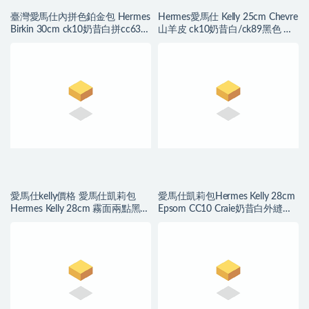
臺灣愛馬仕內拼色鉑金包 Hermes
Hermes愛馬仕 Kelly 25cm Chevre
Birkin 30cm ck10奶昔白拼cc63杏
山羊皮 ck10奶昔白/ck89黑色 拉
綠色
絲金扣
愛馬仕kelly價格 愛馬仕凱莉包
愛馬仕凱莉包Hermes Kelly 28cm
Hermes Kelly 28cm 霧面兩點黑色
Epsom CC10 Craie奶昔白外縫银
鱷魚皮 黑扣
扣