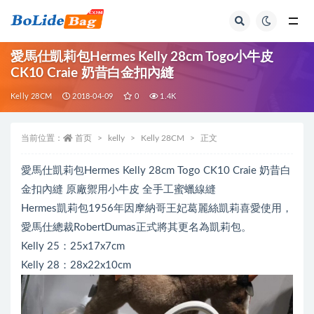
全部
愛馬仕凱莉包Hermes Kelly 28cm Togo小牛皮
CK10 Craie 奶昔白金扣內縫
Kelly 28CM
2018-04-09
0
1.4K
当前位置：
首页
kelly
Kelly 28CM
正文
愛馬仕凱莉包Hermes Kelly 28cm Togo CK10 Craie 奶昔白
金扣內縫 原廠禦用小牛皮 全手工蜜蠟線縫
Hermes凱莉包1956年因摩納哥王妃葛麗絲凱莉喜愛使用，
愛馬仕總裁RobertDumas正式將其更名為凱莉包。
Kelly 25：25x17x7cm
Kelly 28：28x22x10cm