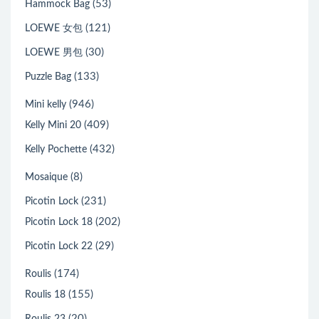
(53)
Hammock Bag
(121)
LOEWE 女包
(30)
LOEWE 男包
(133)
Puzzle Bag
(946)
Mini kelly
(409)
Kelly Mini 20
(432)
Kelly Pochette
(8)
Mosaique
(231)
Picotin Lock
(202)
Picotin Lock 18
(29)
Picotin Lock 22
(174)
Roulis
(155)
Roulis 18
(20)