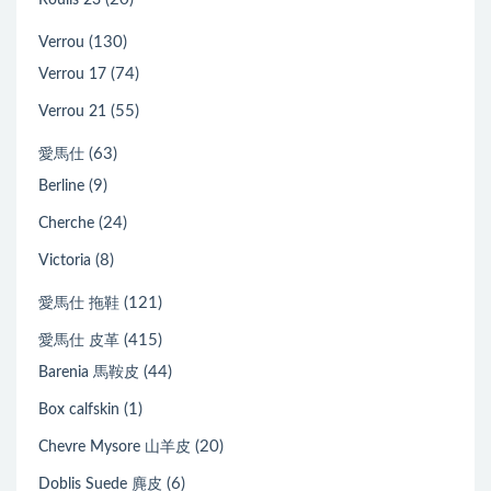
Roulis 23
(130)
Verrou
(74)
Verrou 17
(55)
Verrou 21
(63)
愛馬仕
(9)
Berline
(24)
Cherche
(8)
Victoria
(121)
愛馬仕 拖鞋
(415)
愛馬仕 皮革
(44)
Barenia 馬鞍皮
(1)
Box calfskin
(20)
Chevre Mysore 山羊皮
(6)
Doblis Suede 麂皮