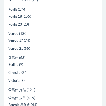
(29)
Picotin Lock 22
(174)
Roulis
(155)
Roulis 18
(20)
Roulis 23
(130)
Verrou
(74)
Verrou 17
(55)
Verrou 21
(63)
愛馬仕
(9)
Berline
(24)
Cherche
(8)
Victoria
(121)
愛馬仕 拖鞋
(415)
愛馬仕 皮革
(44)
Barenia 馬鞍皮