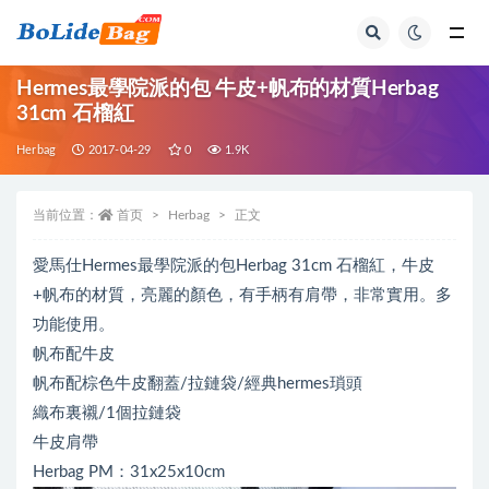
全部
Hermes最學院派的包 牛皮+帆布的材質Herbag
31cm 石榴紅
Herbag
2017-04-29
0
1.9K
当前位置：
首页
Herbag
正文
愛馬仕Hermes最學院派的包Herbag 31cm 石榴紅，牛皮
+帆布的材質，亮麗的顏色，有手柄有肩帶，非常實用。多
功能使用。
帆布配牛皮
帆布配棕色牛皮翻蓋/拉鏈袋/經典hermes瑣頭
織布裏襯/1個拉鏈袋
牛皮肩帶
Herbag PM：31x25x10cm