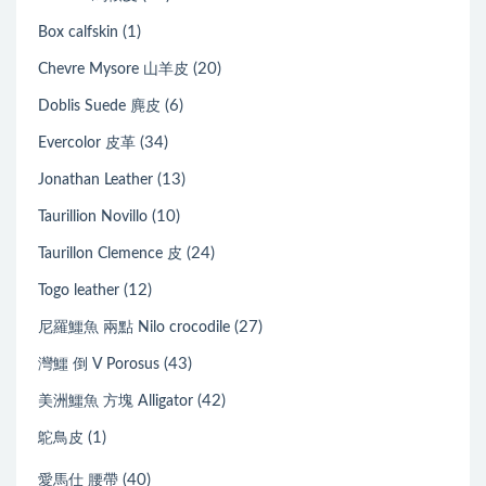
(1)
Box calfskin
(20)
Chevre Mysore 山羊皮
(6)
Doblis Suede 麂皮
(34)
Evercolor 皮革
(13)
Jonathan Leather
(10)
Taurillion Novillo
(24)
Taurillon Clemence 皮
(12)
Togo leather
(27)
尼羅鱷魚 兩點 Nilo crocodile
(43)
灣鱷 倒 V Porosus
(42)
美洲鱷魚 方塊 Alligator
(1)
鴕鳥皮
(40)
愛馬仕 腰帶