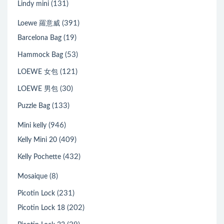
(131)
Lindy mini
(391)
Loewe 羅意威
(19)
Barcelona Bag
(53)
Hammock Bag
(121)
LOEWE 女包
(30)
LOEWE 男包
(133)
Puzzle Bag
(946)
Mini kelly
(409)
Kelly Mini 20
(432)
Kelly Pochette
(8)
Mosaique
(231)
Picotin Lock
(202)
Picotin Lock 18