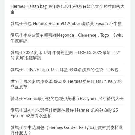
Hermes Halzan bag 最年輕包袋15种所有顏色大全尺寸價格大
全
愛馬仕卡包 Hermes Bearn 9D Amber 琥珀黃 Epsom 小牛皮
愛馬仕牛皮皮質有哪幾種Negonda，Clemence，Togo，Swift
牛皮解讀
愛馬仕2022 刻印 U刻 年份對照錶 HERMES 2022最新 工匠
号 刻印准確解讀
愛馬仕Lindy 26 togo J7 亞麻藍 最具名媛風的包袋 Lindy包
世界上最名贵优质皮革 鸵鸟皮 Hermes爱马仕 Birkin Kelly 鸵
鸟皮皮革
爱马仕Hermes最小资的包袋伊芙琳（Evelyne）尺寸价格大全
愛馬仕凱莉包包選擇什麽顏色最好 Hermes 凱莉包Kelly 25
Epsom m8瀝青灰金扣
愛馬仕空中花園包（Hermes Garden Party bag)皮材質皮料選
擇什麽皮？