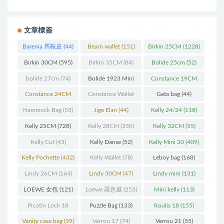
文章標簽
Barenia 馬鞍皮
(44)
Bearn wallet
(151)
Birkin 25CM
(1228)
Birkin 30CM
(595)
Birkin 35CM
(84)
Bolide 25cm
(52)
bolide 27cm
(74)
Bolide 1923 Mini
Constance 19CM
(93)
(571)
Constance 24CM
Constance Wallet
Geta bag
(44)
(216)
(60)
Hammock Bag
(53)
Jige Elan
(44)
Kelly 24/24
(118)
Kelly 25CM
(728)
Kelly 28CM
(350)
Kelly 32CM
(55)
Kelly Cut
(43)
Kelly Danse
(52)
Kelly Mini 20
(409)
Kelly Pochette
(432)
Kelly Wallet
(78)
Leboy bag
(168)
Lindy 26CM
(164)
Lindy 30CM
(47)
Lindy mini
(131)
LOEWE 女包
(121)
Loewe 羅意威
(253)
Mini kelly
(113)
Picotin Lock 18
Puzzle Bag
(133)
Roulis 18
(155)
(202)
Vanity case bag
(59)
Verrou 17
(74)
Verrou 21
(55)