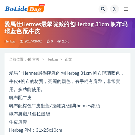
全部
愛馬仕Hermes最學院派的包Herbag 31cm 帆布玛
瑙蓝色 配牛皮
Herbag
2017-08-02
0
2.5K
当前位置：
首页
Herbag
正文
愛馬仕Hermes最學院派的包Herbag 31cm 帆布玛瑙蓝色，
牛皮+帆布的材質，亮麗的顏色，有手柄有肩帶，非常實
用。多功能使用。
帆布配牛皮
帆布配棕色牛皮翻蓋/拉鏈袋/經典hermes鎖頭
織布裏襯/1個拉鏈袋
牛皮肩帶
Herbag PM：31x25x10cm