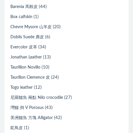
(44)
Barenia 馬鞍皮
(1)
Box calfskin
(20)
Chevre Mysore 山羊皮
(6)
Doblis Suede 麂皮
(34)
Evercolor 皮革
(13)
Jonathan Leather
(10)
Taurillion Novillo
(24)
Taurillon Clemence 皮
(12)
Togo leather
(27)
尼羅鱷魚 兩點 Nilo crocodile
(43)
灣鱷 倒 V Porosus
(42)
美洲鱷魚 方塊 Alligator
(1)
鴕鳥皮