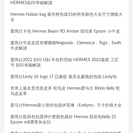
HERMES刻印準確解讀
Hermes Halzan bag 最年輕包袋15种所有顏色大全尺寸價格大
全
愛馬仕卡包 Hermes Bearn 9D Amber 琥珀黃 Epsom 小牛皮
愛馬仕牛皮皮質有哪幾種Negonda，Clemence，Togo，Swift
牛皮解讀
愛馬仕2022 刻印 U刻 年份對照錶 HERMES 2022最新 工匠
号 刻印准確解讀
愛馬仕Lindy 26 togo J7 亞麻藍 最具名媛風的包袋 Lindy包
世界上最名贵优质皮革 鸵鸟皮 Hermes爱马仕 Birkin Kelly 鸵
鸟皮皮革
爱马仕Hermes最小资的包袋伊芙琳（Evelyne）尺寸价格大全
愛馬仕凱莉包包選擇什麽顏色最好 Hermes 凱莉包Kelly 25
Epsom m8瀝青灰金扣