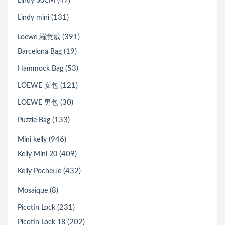
(47)
Lindy 30CM
(131)
Lindy mini
(391)
Loewe 羅意威
(19)
Barcelona Bag
(53)
Hammock Bag
(121)
LOEWE 女包
(30)
LOEWE 男包
(133)
Puzzle Bag
(946)
Mini kelly
(409)
Kelly Mini 20
(432)
Kelly Pochette
(8)
Mosaique
(231)
Picotin Lock
(202)
Picotin Lock 18