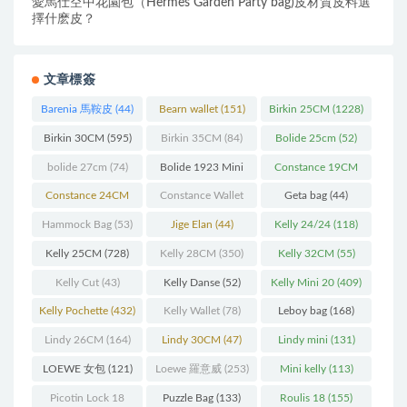
愛馬仕空中花園包（Hermes Garden Party bag)皮材質皮料選
擇什麽皮？
文章標簽
Barenia 馬鞍皮
(44)
Bearn wallet
(151)
Birkin 25CM
(1228)
Birkin 30CM
(595)
Birkin 35CM
(84)
Bolide 25cm
(52)
bolide 27cm
(74)
Bolide 1923 Mini
Constance 19CM
(93)
(571)
Constance 24CM
Constance Wallet
Geta bag
(44)
(216)
(60)
Hammock Bag
(53)
Jige Elan
(44)
Kelly 24/24
(118)
Kelly 25CM
(728)
Kelly 28CM
(350)
Kelly 32CM
(55)
Kelly Cut
(43)
Kelly Danse
(52)
Kelly Mini 20
(409)
Kelly Pochette
(432)
Kelly Wallet
(78)
Leboy bag
(168)
Lindy 26CM
(164)
Lindy 30CM
(47)
Lindy mini
(131)
LOEWE 女包
(121)
Loewe 羅意威
(253)
Mini kelly
(113)
Picotin Lock 18
Puzzle Bag
(133)
Roulis 18
(155)