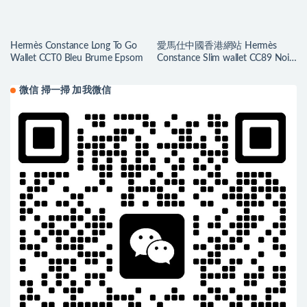
Hermès Constance Long To Go
愛馬仕中國香港網站 Hermès
Wallet CCT0 Bleu Brume Epsom
Constance Slim wallet CC89 Noir
Epsom
微信 掃一掃 加我微信