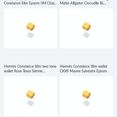
Constance Slim Epsom 0M Chai
Matte Alligator Crocodile 8L
瑪薩拉茶色
Beton Golden Hardware
Hermès Constance Slim two tone
Hermès Constance Slim wallet
wallet Rose Texas Sienne
CKX9 Mauve Sylvestre Epsom
Evercolor