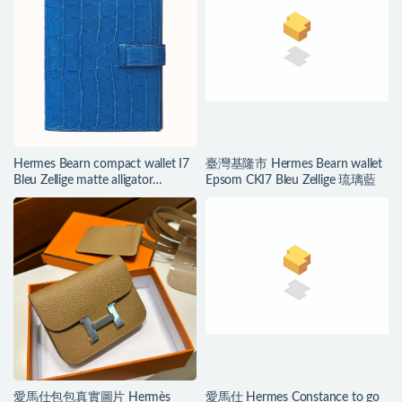
Hermes Bearn compact wallet I7
臺灣基隆市 Hermes Bearn wallet
Bleu Zellige matte alligator
Epsom CKI7 Bleu Zellige 琉璃藍
Mississippiensis
愛馬仕包包真實圖片 Hermès
愛馬仕 Hermes Constance to go