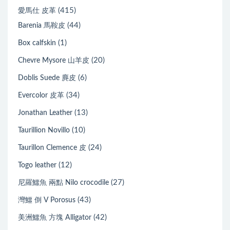
(415)
愛馬仕 皮革
(44)
Barenia 馬鞍皮
(1)
Box calfskin
(20)
Chevre Mysore 山羊皮
(6)
Doblis Suede 麂皮
(34)
Evercolor 皮革
(13)
Jonathan Leather
(10)
Taurillion Novillo
(24)
Taurillon Clemence 皮
(12)
Togo leather
(27)
尼羅鱷魚 兩點 Nilo crocodile
(43)
灣鱷 倒 V Porosus
(42)
美洲鱷魚 方塊 Alligator