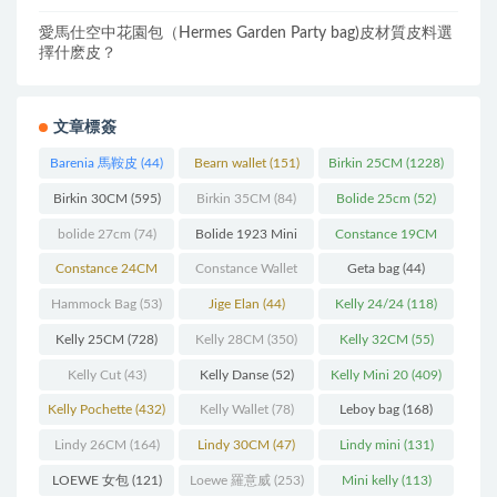
愛馬仕空中花園包（Hermes Garden Party bag)皮材質皮料選
擇什麽皮？
文章標簽
Barenia 馬鞍皮
(44)
Bearn wallet
(151)
Birkin 25CM
(1228)
Birkin 30CM
(595)
Birkin 35CM
(84)
Bolide 25cm
(52)
bolide 27cm
(74)
Bolide 1923 Mini
Constance 19CM
(93)
(571)
Constance 24CM
Constance Wallet
Geta bag
(44)
(216)
(60)
Hammock Bag
(53)
Jige Elan
(44)
Kelly 24/24
(118)
Kelly 25CM
(728)
Kelly 28CM
(350)
Kelly 32CM
(55)
Kelly Cut
(43)
Kelly Danse
(52)
Kelly Mini 20
(409)
Kelly Pochette
(432)
Kelly Wallet
(78)
Leboy bag
(168)
Lindy 26CM
(164)
Lindy 30CM
(47)
Lindy mini
(131)
LOEWE 女包
(121)
Loewe 羅意威
(253)
Mini kelly
(113)