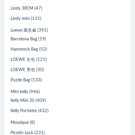
(47)
Lindy 30CM
(131)
Lindy mini
(391)
Loewe 羅意威
(19)
Barcelona Bag
(53)
Hammock Bag
(121)
LOEWE 女包
(30)
LOEWE 男包
(133)
Puzzle Bag
(946)
Mini kelly
(409)
Kelly Mini 20
(432)
Kelly Pochette
(8)
Mosaique
(231)
Picotin Lock