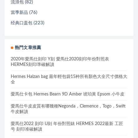
(82)
流浪包
(76)
當季新品
(223)
经典口盖包
熱門文章推薦
2020年愛馬仕刻印 Y刻 愛馬仕2020刻印年份對照表
HERMES刻印準確解讀
Hermes Halzan bag 最年輕包袋15种所有顏色大全尺寸價格大
全
愛馬仕卡包 Hermes Bearn 9D Amber 琥珀黃 Epsom 小牛皮
愛馬仕牛皮皮質有哪幾種Negonda，Clemence，Togo，Swift
牛皮解讀
愛馬仕2022 刻印 U刻 年份對照錶 HERMES 2022最新 工匠
号 刻印准確解讀