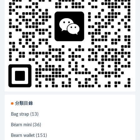
分類目錄
(13)
Bag strap
(36)
Béarn mini
(151)
Bearn wallet