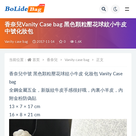
全部
香奈兒Vanity Case bag 黑色顆粒壓花球紋小牛皮
中號化妝包
Vanity case bag
2017-11-14
0
1.6K
当前位置：
首页
香奈兒
Vanity case bag
正文
香奈兒中號 黑色顆粒壓花球紋小牛皮 化妝包 Vanity Case
bag
全鋼金屬五金，新版紋牛皮手感很好哦，內裏小羊皮，內
附金粉防偽貼
13 × 7 × 17 cm
16 × 8 × 21 cm