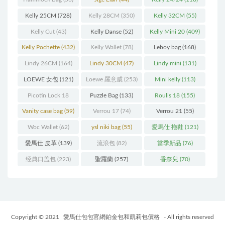
Kelly 25CM
(728)
Kelly 28CM
(350)
Kelly 32CM
(55)
Kelly Cut
(43)
Kelly Danse
(52)
Kelly Mini 20
(409)
Kelly Pochette
(432)
Kelly Wallet
(78)
Leboy bag
(168)
Lindy 26CM
(164)
Lindy 30CM
(47)
Lindy mini
(131)
LOEWE 女包
(121)
Loewe 羅意威
(253)
Mini kelly
(113)
Picotin Lock 18
Puzzle Bag
(133)
Roulis 18
(155)
(202)
Vanity case bag
(59)
Verrou 17
(74)
Verrou 21
(55)
Woc Wallet
(62)
ysl niki bag
(55)
愛馬仕 拖鞋
(121)
愛馬仕 皮革
(139)
流浪包
(82)
當季新品
(76)
经典口盖包
(223)
聖羅蘭
(257)
香奈兒
(70)
Copyright © 2021
愛馬仕包包官網鉑金包和凱莉包價格
- All rights reserved