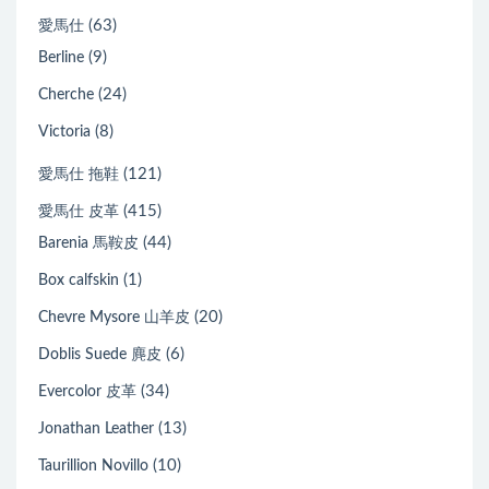
(63)
愛馬仕
(9)
Berline
(24)
Cherche
(8)
Victoria
(121)
愛馬仕 拖鞋
(415)
愛馬仕 皮革
(44)
Barenia 馬鞍皮
(1)
Box calfskin
(20)
Chevre Mysore 山羊皮
(6)
Doblis Suede 麂皮
(34)
Evercolor 皮革
(13)
Jonathan Leather
(10)
Taurillion Novillo