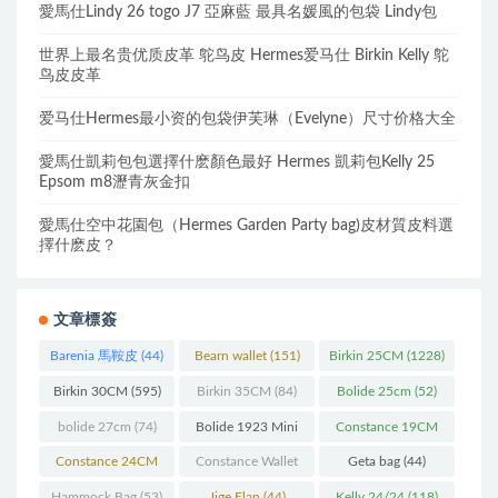
愛馬仕Lindy 26 togo J7 亞麻藍 最具名媛風的包袋 Lindy包
世界上最名贵优质皮革 鸵鸟皮 Hermes爱马仕 Birkin Kelly 鸵
鸟皮皮革
爱马仕Hermes最小资的包袋伊芙琳（Evelyne）尺寸价格大全
愛馬仕凱莉包包選擇什麽顏色最好 Hermes 凱莉包Kelly 25
Epsom m8瀝青灰金扣
愛馬仕空中花園包（Hermes Garden Party bag)皮材質皮料選
擇什麽皮？
文章標簽
Barenia 馬鞍皮
(44)
Bearn wallet
(151)
Birkin 25CM
(1228)
Birkin 30CM
(595)
Birkin 35CM
(84)
Bolide 25cm
(52)
bolide 27cm
(74)
Bolide 1923 Mini
Constance 19CM
(93)
(571)
Constance 24CM
Constance Wallet
Geta bag
(44)
(216)
(60)
Hammock Bag
(53)
Jige Elan
(44)
Kelly 24/24
(118)