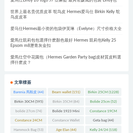
愛馬仕Lindy 26 togo J7 亞麻藍 最具名媛風的包袋 Lindy包
世界上最名贵优质皮革 鸵鸟皮 Hermes爱马仕 Birkin Kelly 鸵
鸟皮皮革
爱马仕Hermes最小资的包袋伊芙琳（Evelyne）尺寸价格大全
愛馬仕凱莉包包選擇什麽顏色最好 Hermes 凱莉包Kelly 25
Epsom m8瀝青灰金扣
愛馬仕空中花園包（Hermes Garden Party bag)皮材質皮料選
擇什麽皮？
文章標簽
Barenia 馬鞍皮
(44)
Bearn wallet
(151)
Birkin 25CM
(1228)
Birkin 30CM
(595)
Birkin 35CM
(84)
Bolide 25cm
(52)
bolide 27cm
(74)
Bolide 1923 Mini
Constance 19CM
(93)
(571)
Constance 24CM
Constance Wallet
Geta bag
(44)
(216)
(60)
Hammock Bag
(53)
Jige Elan
(44)
Kelly 24/24
(118)