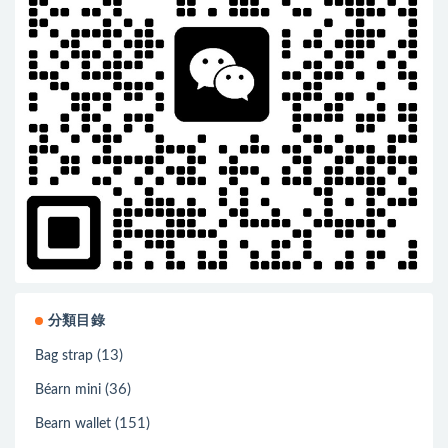
分類目錄
(13)
Bag strap
(36)
Béarn mini
(151)
Bearn wallet