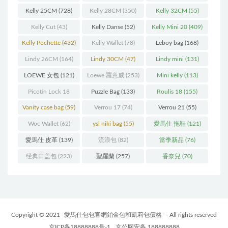
Kelly 25CM
(728)
Kelly 28CM
(350)
Kelly 32CM
(55)
Kelly Cut
(43)
Kelly Danse
(52)
Kelly Mini 20
(409)
Kelly Pochette
(432)
Kelly Wallet
(78)
Leboy bag
(168)
Lindy 26CM
(164)
Lindy 30CM
(47)
Lindy mini
(131)
LOEWE 女包
(121)
Loewe 羅意威
(253)
Mini kelly
(113)
Picotin Lock 18
Puzzle Bag
(133)
Roulis 18
(155)
(202)
Vanity case bag
(59)
Verrou 17
(74)
Verrou 21
(55)
Woc Wallet
(62)
ysl niki bag
(55)
愛馬仕 拖鞋
(121)
愛馬仕 皮革
(139)
流浪包
(82)
當季新品
(76)
经典口盖包
(223)
聖羅蘭
(257)
香奈兒
(70)
Copyright © 2021
愛馬仕包包官網鉑金包和凱莉包價格
- All rights reserved
京ICP备18888888号-1
京公网安备 188888888