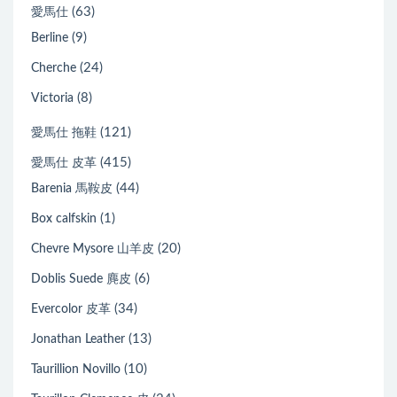
(63)
愛馬仕
(9)
Berline
(24)
Cherche
(8)
Victoria
(121)
愛馬仕 拖鞋
(415)
愛馬仕 皮革
(44)
Barenia 馬鞍皮
(1)
Box calfskin
(20)
Chevre Mysore 山羊皮
(6)
Doblis Suede 麂皮
(34)
Evercolor 皮革
(13)
Jonathan Leather
(10)
Taurillion Novillo