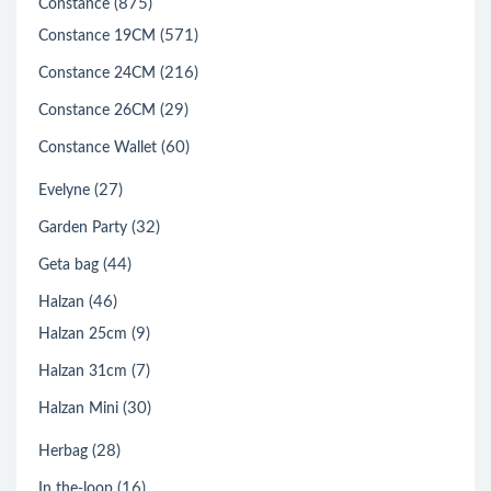
(875)
Constance
(571)
Constance 19CM
(216)
Constance 24CM
(29)
Constance 26CM
(60)
Constance Wallet
(27)
Evelyne
(32)
Garden Party
(44)
Geta bag
(46)
Halzan
(9)
Halzan 25cm
(7)
Halzan 31cm
(30)
Halzan Mini
(28)
Herbag
(16)
In the-loop