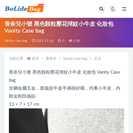
全部
香奈兒小號 黑色顆粒壓花球紋小牛皮 化妝包
Vanity Case bag
Vanity case bag
2017-11-14
0
1.5K
当前位置：
首页
香奈兒
Vanity case bag
正文
香奈兒小號 黑色顆粒壓花球紋小牛皮 化妝包 Vanity Case
bag
全鋼金屬五金，新版紋牛皮手感很好哦，內裏小羊皮，內
附金粉防偽貼
13 × 7 × 17 cm