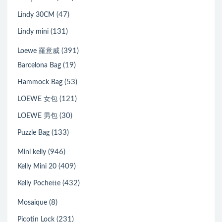
(47)
Lindy 30CM
(131)
Lindy mini
(391)
Loewe 羅意威
(19)
Barcelona Bag
(53)
Hammock Bag
(121)
LOEWE 女包
(30)
LOEWE 男包
(133)
Puzzle Bag
(946)
Mini kelly
(409)
Kelly Mini 20
(432)
Kelly Pochette
(8)
Mosaique
(231)
Picotin Lock