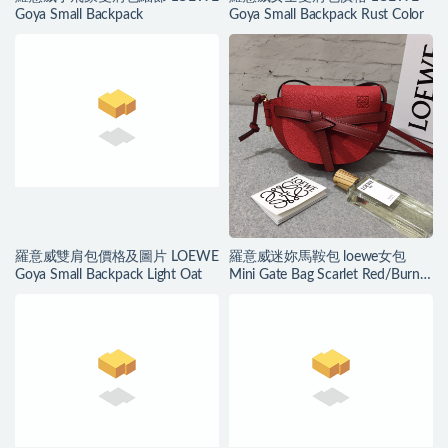
Goya Small Backpack
Goya Small Backpack Rust Color
羅意威雙肩包價格及圖片 LOEWE
羅意威迷妳馬鞍包 loewe女包
Goya Small Backpack Light Oat
Mini Gate Bag Scarlet Red/Burnt
Red