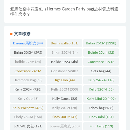
愛馬仕空中花園包（Hermes Garden Party bag)皮材質皮料選
擇什麽皮？
文章標簽
Barenia 馬鞍皮
(44)
Bearn wallet
(151)
Birkin 25CM
(1228)
Birkin 30CM
(595)
Birkin 35CM
(84)
Bolide 25cm
(52)
bolide 27cm
(74)
Bolide 1923 Mini
Constance 19CM
(93)
(571)
Constance 24CM
Constance Wallet
Geta bag
(44)
(216)
(60)
Hammock Bag
(53)
Jige Elan
(44)
Kelly 24/24
(118)
Kelly 25CM
(728)
Kelly 28CM
(350)
Kelly 32CM
(55)
Kelly Cut
(43)
Kelly Danse
(52)
Kelly Mini 20
(409)
Kelly Pochette
(432)
Kelly Wallet
(78)
Leboy bag
(168)
Lindy 26CM
(164)
Lindy 30CM
(47)
Lindy mini
(131)
LOEWE 女包
(121)
Loewe 羅意威
(253)
Mini kelly
(113)