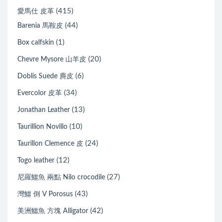
(415)
愛馬仕 皮革
(44)
Barenia 馬鞍皮
(1)
Box calfskin
(20)
Chevre Mysore 山羊皮
(6)
Doblis Suede 麂皮
(34)
Evercolor 皮革
(13)
Jonathan Leather
(10)
Taurillion Novillo
(24)
Taurillon Clemence 皮
(12)
Togo leather
(27)
尼羅鱷魚 兩點 Nilo crocodile
(43)
灣鱷 倒 V Porosus
(42)
美洲鱷魚 方塊 Alligator