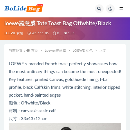
全部
loewe羅意威 Tote Toast Bag Offwhite/Black
LOEWE 女包
2017-11-06
0
1.5K
当前位置：
首页
Loewe 羅意威
LOEWE 女包
正文
LOEWE s branded French toast perfectly showcases how
the most ordinary things can become the most unexpected!
Key features: printed Canvas, gold Suede lining, t-bar
profile, black Calfskin trims, white stitching, interior zipped
pocket, hand-painted edges
颜色 : Offwhite/Black
材料 : canvas/classic calf
尺寸 : 33x43x12 cm