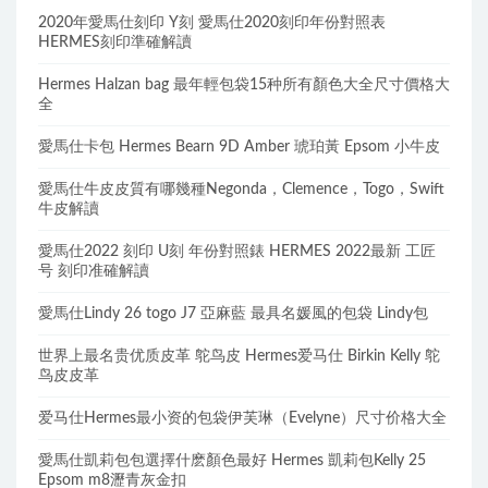
2020年愛馬仕刻印 Y刻 愛馬仕2020刻印年份對照表
HERMES刻印準確解讀
Hermes Halzan bag 最年輕包袋15种所有顏色大全尺寸價格大
全
愛馬仕卡包 Hermes Bearn 9D Amber 琥珀黃 Epsom 小牛皮
愛馬仕牛皮皮質有哪幾種Negonda，Clemence，Togo，Swift
牛皮解讀
愛馬仕2022 刻印 U刻 年份對照錶 HERMES 2022最新 工匠
号 刻印准確解讀
愛馬仕Lindy 26 togo J7 亞麻藍 最具名媛風的包袋 Lindy包
世界上最名贵优质皮革 鸵鸟皮 Hermes爱马仕 Birkin Kelly 鸵
鸟皮皮革
爱马仕Hermes最小资的包袋伊芙琳（Evelyne）尺寸价格大全
愛馬仕凱莉包包選擇什麽顏色最好 Hermes 凱莉包Kelly 25
Epsom m8瀝青灰金扣