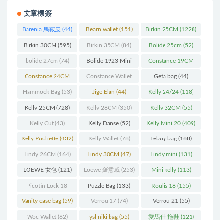
文章標簽
Barenia 馬鞍皮
(44)
Bearn wallet
(151)
Birkin 25CM
(1228)
Birkin 30CM
(595)
Birkin 35CM
(84)
Bolide 25cm
(52)
bolide 27cm
(74)
Bolide 1923 Mini
Constance 19CM
(93)
(571)
Constance 24CM
Constance Wallet
Geta bag
(44)
(216)
(60)
Hammock Bag
(53)
Jige Elan
(44)
Kelly 24/24
(118)
Kelly 25CM
(728)
Kelly 28CM
(350)
Kelly 32CM
(55)
Kelly Cut
(43)
Kelly Danse
(52)
Kelly Mini 20
(409)
Kelly Pochette
(432)
Kelly Wallet
(78)
Leboy bag
(168)
Lindy 26CM
(164)
Lindy 30CM
(47)
Lindy mini
(131)
LOEWE 女包
(121)
Loewe 羅意威
(253)
Mini kelly
(113)
Picotin Lock 18
Puzzle Bag
(133)
Roulis 18
(155)
(202)
Vanity case bag
(59)
Verrou 17
(74)
Verrou 21
(55)
Woc Wallet
(62)
ysl niki bag
(55)
愛馬仕 拖鞋
(121)