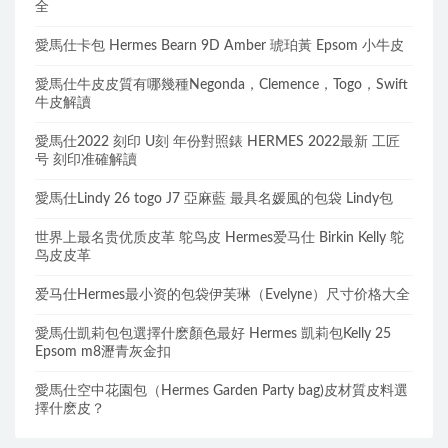
全
愛馬仕卡包 Hermes Bearn 9D Amber 琥珀黃 Epsom 小牛皮
愛馬仕牛皮皮質有哪幾種Negonda，Clemence，Togo，Swift
牛皮解讀
愛馬仕2022 刻印 U刻 年份對照錶 HERMES 2022最新 工匠
号 刻印准確解讀
愛馬仕Lindy 26 togo J7 亞麻藍 最具名媛風的包袋 Lindy包
世界上最名贵优质皮革 鸵鸟皮 Hermes爱马仕 Birkin Kelly 鸵
鸟皮皮革
爱马仕Hermes最小资的包袋伊芙琳（Evelyne）尺寸价格大全
愛馬仕凱莉包包選擇什麽顏色最好 Hermes 凱莉包Kelly 25
Epsom m8瀝青灰金扣
愛馬仕空中花園包（Hermes Garden Party bag)皮材質皮料選
擇什麽皮？