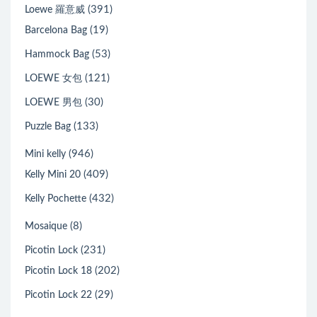
(391)
Loewe 羅意威
(19)
Barcelona Bag
(53)
Hammock Bag
(121)
LOEWE 女包
(30)
LOEWE 男包
(133)
Puzzle Bag
(946)
Mini kelly
(409)
Kelly Mini 20
(432)
Kelly Pochette
(8)
Mosaique
(231)
Picotin Lock
(202)
Picotin Lock 18
(29)
Picotin Lock 22