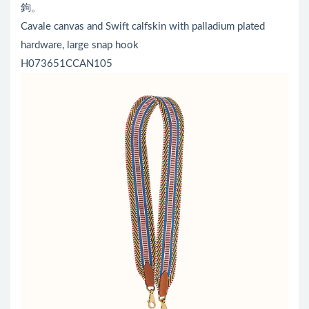
鉤。
Cavale canvas and Swift calfskin with palladium plated
hardware, large snap hook
H073651CCAN105