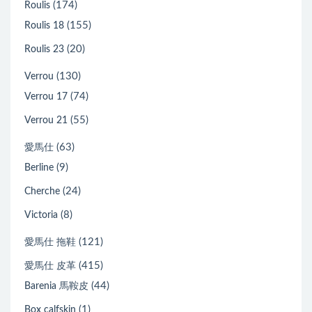
(174)
Roulis
(155)
Roulis 18
(20)
Roulis 23
(130)
Verrou
(74)
Verrou 17
(55)
Verrou 21
(63)
愛馬仕
(9)
Berline
(24)
Cherche
(8)
Victoria
(121)
愛馬仕 拖鞋
(415)
愛馬仕 皮革
(44)
Barenia 馬鞍皮
(1)
Box calfskin