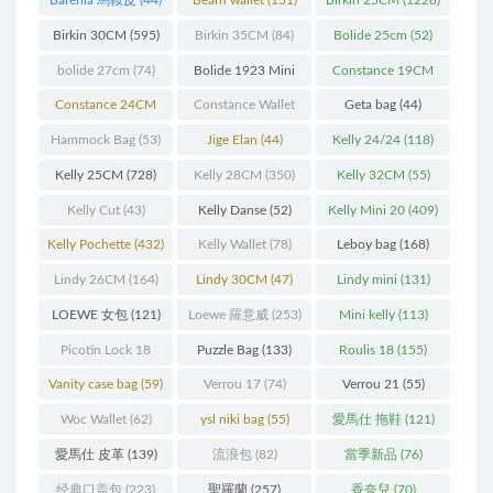
Barenia 馬鞍皮
(44)
Bearn wallet
(151)
Birkin 25CM
(1228)
Birkin 30CM
(595)
Birkin 35CM
(84)
Bolide 25cm
(52)
bolide 27cm
(74)
Bolide 1923 Mini
Constance 19CM
(93)
(571)
Constance 24CM
Constance Wallet
Geta bag
(44)
(216)
(60)
Hammock Bag
(53)
Jige Elan
(44)
Kelly 24/24
(118)
Kelly 25CM
(728)
Kelly 28CM
(350)
Kelly 32CM
(55)
Kelly Cut
(43)
Kelly Danse
(52)
Kelly Mini 20
(409)
Kelly Pochette
(432)
Kelly Wallet
(78)
Leboy bag
(168)
Lindy 26CM
(164)
Lindy 30CM
(47)
Lindy mini
(131)
LOEWE 女包
(121)
Loewe 羅意威
(253)
Mini kelly
(113)
Picotin Lock 18
Puzzle Bag
(133)
Roulis 18
(155)
(202)
Vanity case bag
(59)
Verrou 17
(74)
Verrou 21
(55)
Woc Wallet
(62)
ysl niki bag
(55)
愛馬仕 拖鞋
(121)
愛馬仕 皮革
(139)
流浪包
(82)
當季新品
(76)
经典口盖包
(223)
聖羅蘭
(257)
香奈兒
(70)