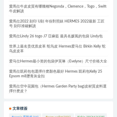
愛馬仕牛皮皮質有哪幾種Negonda，Clemence，Togo，Swift
牛皮解讀
愛馬仕2022 刻印 U刻 年份對照錶 HERMES 2022最新 工匠
号 刻印准確解讀
愛馬仕Lindy 26 togo J7 亞麻藍 最具名媛風的包袋 Lindy包
世界上最名贵优质皮革 鸵鸟皮 Hermes爱马仕 Birkin Kelly 鸵
鸟皮皮革
爱马仕Hermes最小资的包袋伊芙琳（Evelyne）尺寸价格大全
愛馬仕凱莉包包選擇什麽顏色最好 Hermes 凱莉包Kelly 25
Epsom m8瀝青灰金扣
愛馬仕空中花園包（Hermes Garden Party bag)皮材質皮料選
擇什麽皮？
文章標簽