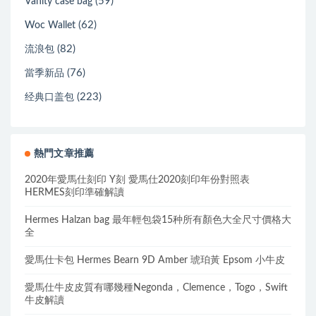
(59)
Vanity case bag
(62)
Woc Wallet
(82)
流浪包
(76)
當季新品
(223)
经典口盖包
熱門文章推薦
2020年愛馬仕刻印 Y刻 愛馬仕2020刻印年份對照表
HERMES刻印準確解讀
Hermes Halzan bag 最年輕包袋15种所有顏色大全尺寸價格大
全
愛馬仕卡包 Hermes Bearn 9D Amber 琥珀黃 Epsom 小牛皮
愛馬仕牛皮皮質有哪幾種Negonda，Clemence，Togo，Swift
牛皮解讀