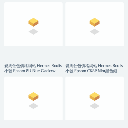
氣十足皮料細膩帶有厚實感
銀扣 氣質素色
愛馬仕包價格網站 Hermes Roulis
愛馬仕包價格網站 Hermes Roulis
小號 Epsom 8U Blue Glacierw 冰
小號 Epsom CK89 Nior黑色銀扣
川藍色銀扣 優雅冷艷的顏色
經典百搭帥氣十足