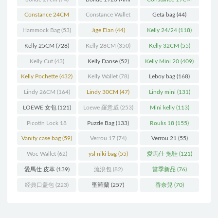
(93)
(571)
Constance 24CM
Constance Wallet
Geta bag
(44)
(216)
(60)
Hammock Bag
(53)
Jige Elan
(44)
Kelly 24/24
(118)
Kelly 25CM
(728)
Kelly 28CM
(350)
Kelly 32CM
(55)
Kelly Cut
(43)
Kelly Danse
(52)
Kelly Mini 20
(409)
Kelly Pochette
(432)
Kelly Wallet
(78)
Leboy bag
(168)
Lindy 26CM
(164)
Lindy 30CM
(47)
Lindy mini
(131)
LOEWE 女包
(121)
Loewe 羅意威
(253)
Mini kelly
(113)
Picotin Lock 18
Puzzle Bag
(133)
Roulis 18
(155)
(202)
Vanity case bag
(59)
Verrou 17
(74)
Verrou 21
(55)
Woc Wallet
(62)
ysl niki bag
(55)
愛馬仕 拖鞋
(121)
愛馬仕 皮革
(139)
流浪包
(82)
當季新品
(76)
经典口盖包
(223)
聖羅蘭
(257)
香奈兒
(70)