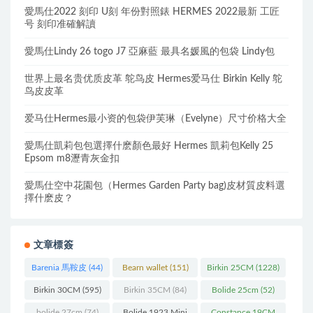
愛馬仕2022 刻印 U刻 年份對照錶 HERMES 2022最新 工匠
号 刻印准確解讀
愛馬仕Lindy 26 togo J7 亞麻藍 最具名媛風的包袋 Lindy包
世界上最名贵优质皮革 鸵鸟皮 Hermes爱马仕 Birkin Kelly 鸵
鸟皮皮革
爱马仕Hermes最小资的包袋伊芙琳（Evelyne）尺寸价格大全
愛馬仕凱莉包包選擇什麽顏色最好 Hermes 凱莉包Kelly 25
Epsom m8瀝青灰金扣
愛馬仕空中花園包（Hermes Garden Party bag)皮材質皮料選
擇什麽皮？
文章標簽
Barenia 馬鞍皮
(44)
Bearn wallet
(151)
Birkin 25CM
(1228)
Birkin 30CM
(595)
Birkin 35CM
(84)
Bolide 25cm
(52)
bolide 27cm
(74)
Bolide 1923 Mini
Constance 19CM