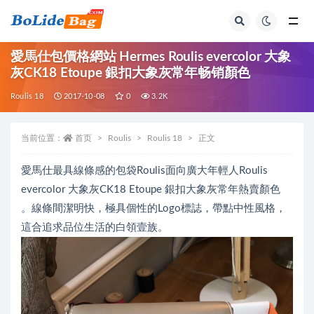
全部
愛馬仕包價格網站 Hermes Roulis evercolor 大象
灰CK18 Etoupe 銀扣大象灰常年畅销顏色
Roulis 18
2017-10-08
0
3.2K
当前位置：
首页
Roulis
Roulis 18
正文
愛馬仕最具線條感的包袋Roulis面向廣大年輕人Roulis
evercolor 大象灰CK18 Etoupe 銀扣大象灰常年熱賣顏色
。線條間潔明快，極具個性的Logo標誌，帶點中性風格，
這合追求品位生活的白領壹族。