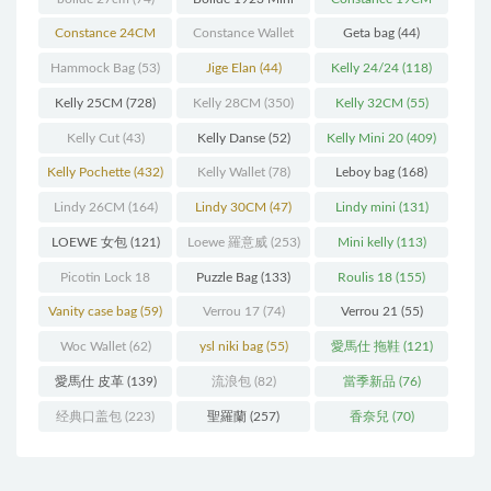
(93)
(571)
Constance 24CM
Constance Wallet
Geta bag
(44)
(216)
(60)
Hammock Bag
(53)
Jige Elan
(44)
Kelly 24/24
(118)
Kelly 25CM
(728)
Kelly 28CM
(350)
Kelly 32CM
(55)
Kelly Cut
(43)
Kelly Danse
(52)
Kelly Mini 20
(409)
Kelly Pochette
(432)
Kelly Wallet
(78)
Leboy bag
(168)
Lindy 26CM
(164)
Lindy 30CM
(47)
Lindy mini
(131)
LOEWE 女包
(121)
Loewe 羅意威
(253)
Mini kelly
(113)
Picotin Lock 18
Puzzle Bag
(133)
Roulis 18
(155)
(202)
Vanity case bag
(59)
Verrou 17
(74)
Verrou 21
(55)
Woc Wallet
(62)
ysl niki bag
(55)
愛馬仕 拖鞋
(121)
愛馬仕 皮革
(139)
流浪包
(82)
當季新品
(76)
经典口盖包
(223)
聖羅蘭
(257)
香奈兒
(70)