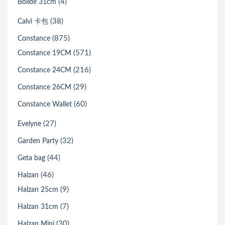
(4)
Bolide 31cm
(38)
Calvi 卡包
(875)
Constance
(571)
Constance 19CM
(216)
Constance 24CM
(29)
Constance 26CM
(60)
Constance Wallet
(27)
Evelyne
(32)
Garden Party
(44)
Geta bag
(46)
Halzan
(9)
Halzan 25cm
(7)
Halzan 31cm
(30)
Halzan Mini