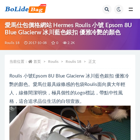
全部
愛馬仕包價格網站 Hermes Roulis 小號 Epsom 8U
Blue Glacierw 冰川藍色銀扣 優雅冷艷的顏色
Roulis 18
2017-10-08
0
2.2K
当前位置：
首页
Roulis
Roulis 18
正文
Roulis 小號Epsom 8U Blue Glacierw 冰川藍色銀扣 優雅冷
艷的顏色。愛馬仕最具線條感的包袋Roulis面向廣大年輕
人，線條間潔明快，極具個性的Logo標誌，帶點中性風
格，這合追求品位生活的白領壹族。