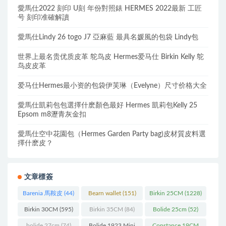
愛馬仕2022 刻印 U刻 年份對照錶 HERMES 2022最新 工匠
号 刻印准確解讀
愛馬仕Lindy 26 togo J7 亞麻藍 最具名媛風的包袋 Lindy包
世界上最名贵优质皮革 鸵鸟皮 Hermes爱马仕 Birkin Kelly 鸵
鸟皮皮革
爱马仕Hermes最小资的包袋伊芙琳（Evelyne）尺寸价格大全
愛馬仕凱莉包包選擇什麽顏色最好 Hermes 凱莉包Kelly 25
Epsom m8瀝青灰金扣
愛馬仕空中花園包（Hermes Garden Party bag)皮材質皮料選
擇什麽皮？
文章標簽
Barenia 馬鞍皮
(44)
Bearn wallet
(151)
Birkin 25CM
(1228)
Birkin 30CM
(595)
Birkin 35CM
(84)
Bolide 25cm
(52)
bolide 27cm
(74)
Bolide 1923 Mini
Constance 19CM