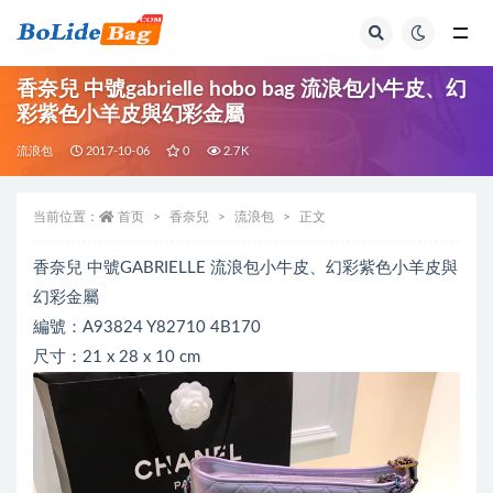
全部
香奈兒 中號gabrielle hobo bag 流浪包小牛皮、幻
彩紫色小羊皮與幻彩金屬
流浪包
2017-10-06
0
2.7K
当前位置：
首页
香奈兒
流浪包
正文
香奈兒 中號GABRIELLE 流浪包小牛皮、幻彩紫色小羊皮與
幻彩金屬
編號：A93824 Y82710 4B170
尺寸：21 x 28 x 10 cm