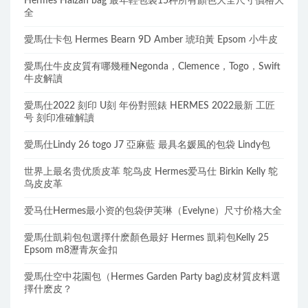
Hermes Halzan bag 最年輕包袋15种所有顏色大全尺寸價格大
全
愛馬仕卡包 Hermes Bearn 9D Amber 琥珀黃 Epsom 小牛皮
愛馬仕牛皮皮質有哪幾種Negonda，Clemence，Togo，Swift
牛皮解讀
愛馬仕2022 刻印 U刻 年份對照錶 HERMES 2022最新 工匠
号 刻印准確解讀
愛馬仕Lindy 26 togo J7 亞麻藍 最具名媛風的包袋 Lindy包
世界上最名贵优质皮革 鸵鸟皮 Hermes爱马仕 Birkin Kelly 鸵
鸟皮皮革
爱马仕Hermes最小资的包袋伊芙琳（Evelyne）尺寸价格大全
愛馬仕凱莉包包選擇什麽顏色最好 Hermes 凱莉包Kelly 25
Epsom m8瀝青灰金扣
愛馬仕空中花園包（Hermes Garden Party bag)皮材質皮料選
擇什麽皮？