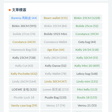
文章標簽
Barenia 馬鞍皮
(44)
Bearn wallet
(151)
Birkin 25CM
(1228)
Birkin 30CM
(595)
Birkin 35CM
(84)
Bolide 25cm
(52)
bolide 27cm
(74)
Bolide 1923 Mini
Constance 19CM
(93)
(571)
Constance 24CM
Constance Wallet
Geta bag
(44)
(216)
(60)
Hammock Bag
(53)
Jige Elan
(44)
Kelly 24/24
(118)
Kelly 25CM
(728)
Kelly 28CM
(350)
Kelly 32CM
(55)
Kelly Cut
(43)
Kelly Danse
(52)
Kelly Mini 20
(409)
Kelly Pochette
(432)
Kelly Wallet
(78)
Leboy bag
(168)
Lindy 26CM
(164)
Lindy 30CM
(47)
Lindy mini
(131)
LOEWE 女包
(121)
Loewe 羅意威
(253)
Mini kelly
(113)
Picotin Lock 18
Puzzle Bag
(133)
Roulis 18
(155)
(202)
Vanity case bag
(59)
Verrou 17
(74)
Verrou 21
(55)