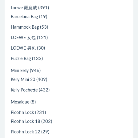
(391)
Loewe 羅意威
(19)
Barcelona Bag
(53)
Hammock Bag
(121)
LOEWE 女包
(30)
LOEWE 男包
(133)
Puzzle Bag
(946)
Mini kelly
(409)
Kelly Mini 20
(432)
Kelly Pochette
(8)
Mosaique
(231)
Picotin Lock
(202)
Picotin Lock 18
(29)
Picotin Lock 22