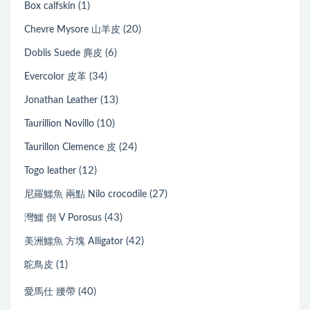
(1)
Box calfskin
(20)
Chevre Mysore 山羊皮
(6)
Doblis Suede 麂皮
(34)
Evercolor 皮革
(13)
Jonathan Leather
(10)
Taurillion Novillo
(24)
Taurillon Clemence 皮
(12)
Togo leather
(27)
尼羅鱷魚 兩點 Nilo crocodile
(43)
灣鱷 倒 V Porosus
(42)
美洲鱷魚 方塊 Alligator
(1)
鴕鳥皮
(40)
愛馬仕 腰帶