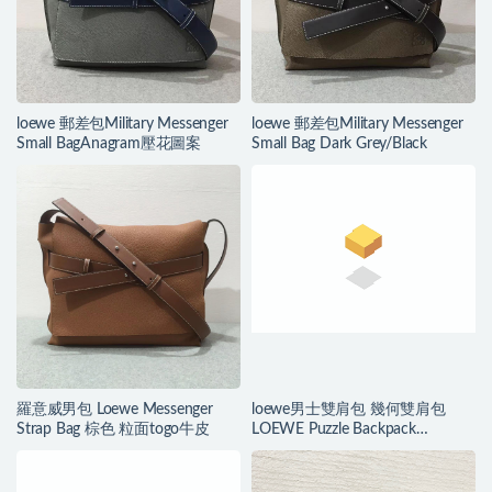
loewe 郵差包Military Messenger
loewe 郵差包Military Messenger
Small BagAnagram壓花圖案
Small Bag Dark Grey/Black
羅意威男包 Loewe Messenger
loewe男士雙肩包 幾何雙肩包
Strap Bag 棕色 粒面togo牛皮
LOEWE Puzzle Backpack
Grey/Yellow