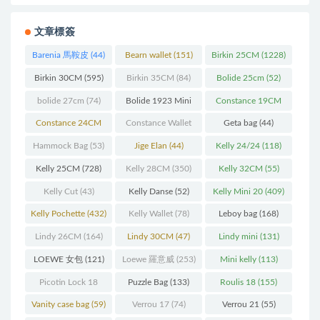
文章標簽
Barenia 馬鞍皮
(44)
Bearn wallet
(151)
Birkin 25CM
(1228)
Birkin 30CM
(595)
Birkin 35CM
(84)
Bolide 25cm
(52)
bolide 27cm
(74)
Bolide 1923 Mini
Constance 19CM
(93)
(571)
Constance 24CM
Constance Wallet
Geta bag
(44)
(216)
(60)
Hammock Bag
(53)
Jige Elan
(44)
Kelly 24/24
(118)
Kelly 25CM
(728)
Kelly 28CM
(350)
Kelly 32CM
(55)
Kelly Cut
(43)
Kelly Danse
(52)
Kelly Mini 20
(409)
Kelly Pochette
(432)
Kelly Wallet
(78)
Leboy bag
(168)
Lindy 26CM
(164)
Lindy 30CM
(47)
Lindy mini
(131)
LOEWE 女包
(121)
Loewe 羅意威
(253)
Mini kelly
(113)
Picotin Lock 18
Puzzle Bag
(133)
Roulis 18
(155)
(202)
Vanity case bag
(59)
Verrou 17
(74)
Verrou 21
(55)