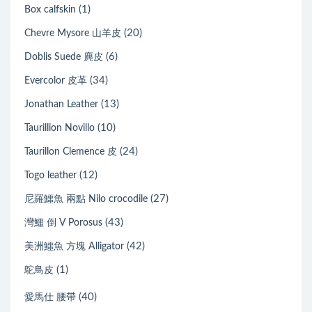
(1)
Box calfskin
(20)
Chevre Mysore 山羊皮
(6)
Doblis Suede 麂皮
(34)
Evercolor 皮革
(13)
Jonathan Leather
(10)
Taurillion Novillo
(24)
Taurillon Clemence 皮
(12)
Togo leather
(27)
尼羅鱷魚 兩點 Nilo crocodile
(43)
灣鱷 倒 V Porosus
(42)
美洲鱷魚 方塊 Alligator
(1)
鴕鳥皮
(40)
愛馬仕 腰帶