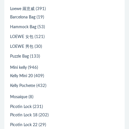
(391)
Loewe 羅意威
(19)
Barcelona Bag
(53)
Hammock Bag
(121)
LOEWE 女包
(30)
LOEWE 男包
(133)
Puzzle Bag
(946)
Mini kelly
(409)
Kelly Mini 20
(432)
Kelly Pochette
(8)
Mosaique
(231)
Picotin Lock
(202)
Picotin Lock 18
(29)
Picotin Lock 22