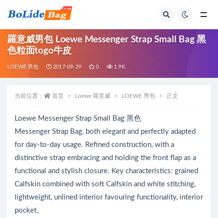
全部
羅意威男包 Loewe Messenger Strap Small Bag 黑
色粒面togo牛皮
LOEWE 男包
2017-09-29
0
1.9K
当前位置：
首页
Loewe 羅意威
LOEWE 男包
正文
Loewe Messenger Strap Small Bag 黑色
Messenger Strap Bag, both elegant and perfectly adapted
for day-to-day usage. Refined construction, with a
distinctive strap embracing and holding the front flap as a
functional and stylish closure. Key characteristics: grained
Calfskin combined with soft Calfskin and white stitching,
lightweight, unlined interior favouring functionality, interior
pocket。