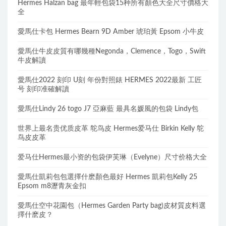
Hermes Halzan bag 最年輕包袋15种所有顏色大全尺寸價格大
全
愛馬仕卡包 Hermes Bearn 9D Amber 琥珀黃 Epsom 小牛皮
愛馬仕牛皮皮質有哪幾種Negonda，Clemence，Togo，Swift
牛皮解讀
愛馬仕2022 刻印 U刻 年份對照錶 HERMES 2022最新 工匠
号 刻印准確解讀
愛馬仕Lindy 26 togo J7 亞麻藍 最具名媛風的包袋 Lindy包
世界上最名贵优质皮革 鸵鸟皮 Hermes爱马仕 Birkin Kelly 鸵
鸟皮皮革
爱马仕Hermes最小资的包袋伊芙琳（Evelyne）尺寸价格大全
愛馬仕凱莉包包選擇什麽顏色最好 Hermes 凱莉包Kelly 25
Epsom m8瀝青灰金扣
愛馬仕空中花園包（Hermes Garden Party bag)皮材質皮料選
擇什麽皮？